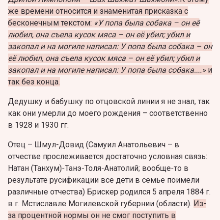
же времени относится и знаменитая присказка с
бесконечным текстом:
«У попа была собака – он её
любил, она съела кусок мяса – он её убил; убил и
закопал и на могиле написал: У попа была собака – он
её любил, она съела кусок мяса – он её убил; убил и
закопал и на могиле написал: У попа была собака....»
и
так без конца.
Дедушку и бабушку по отцовской линии я не знал, так
как они умерли до моего рождения – соответственно
в 1928 и 1930 гг.
Отец – Шмул-Довид (Самуил Анатольевич – в
отчестве прослеживается достаточно условная связь:
Натан (Танхум)-Танэ-Толя-Анатолий; вообще-то в
результате русификации все дети в семье поимели
различные отчества) Брискер родился 5 апреля 1884 г.
в г. Мстиславле Могилевской губернии (области).
Из-
за процентной нормы он не смог поступить в