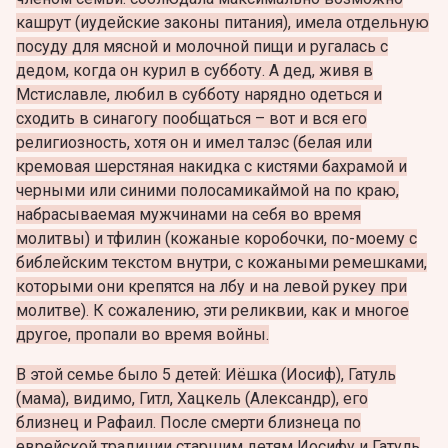
кашрут (иудейские законы питания), имела отдельную
посуду для мясной и молочной пищи и ругалась с
дедом, когда он курил в субботу. А дед, живя в
Мстиславле, любил в субботу нарядно одеться и
сходить в синагогу пообщаться – вот и вся его
религиозность, хотя он и имел талэс (белая или
кремовая шерстяная накидка с кистями бахрамой и
черными или синими полосамикаймой на по краю,
набрасываемая мужчинами на себя во время
молитвы) и тфилин (кожаные коробочки, по-моему с
библейским текстом внутри, с кожаными ремешками,
которыми они крепятся на лбу и на левой рукеу при
молитве). К сожалению, эти реликвии, как и многое
другое, пропали во время войны.
В этой семье было 5 детей: Иёшка (Иосиф), Гатуль
(мама), видимо, Гитл, Хацкель (Александр), его
близнец и Рафаил. После смерти близнеца по
еврейской традиции старшим детям Иосифу и Гатуль