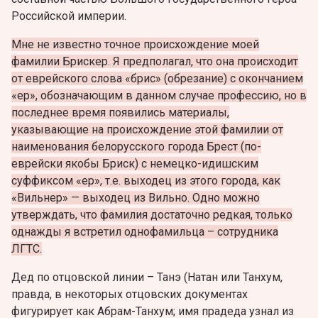
Российской империи.
Мне не известно точное происхождение моей
фамилии Брискер. Я предполагал, что она происходит
от еврейского слова «бриc» (обрезание) с окончанием
«ер», обозначающим в данном случае профессию, но в
последнее время появились материалы,
указывающие на происхождение этой фамилии от
наименования белорусского города Брест (по-
еврейски якобы Бриск) с немецко-идишским
суффиксом «ер», т.е. выходец из этого города, как
«Вильнер» — выходец из Вильно. Одно можно
утверждать, что фамилия достаточно редкая, только
однажды я встретил однофамильца – сотрудника
ЛГТС.
Дед по отцовской линии – Танэ (Натан или Танхум,
правда, в некоторых отцовских документах
фигурирует как Абрам-Танхум; имя прадеда узнал из