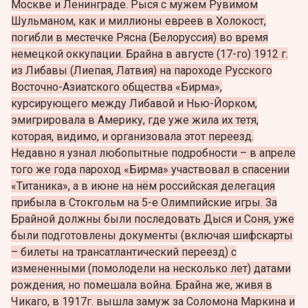
Москве и Ленинграде. Рыся с мужем Рувимом
Шульманом, как и миллионы евреев в Холокост,
погибли в местечке Рясна (Белоруссия) во время
немецкой оккупации.
Брайна в августе (17-го) 1912 г.
из Либавы (Лиепая, Латвия) на пароходе Русского
Восточно-Азиатского общества «Бирма»,
курсирующего между Либавой и Нью-Йорком,
эмигрировала в Америку, где уже жила их тетя,
которая, видимо, и организовала этот переезд.
Недавно я узнал любопытные подробности – в апреле
того же года пароход «Бирма» участвовал в спасении
«Титаника», а в июне на нём российская делегация
прибыла в Стокгольм на 5-е Олимпийские игры. За
Брайной должны были последовать Дыся и Соня, уже
были подготовлены документы (включая шифскарты
– билеты на трансатлантический переезд) с
измененными (помолодели на несколько лет) датами
рождения, но помешала война. Брайна же, живя в
Чикаго, в 1917г. вышла замуж за Соломона Маркина и