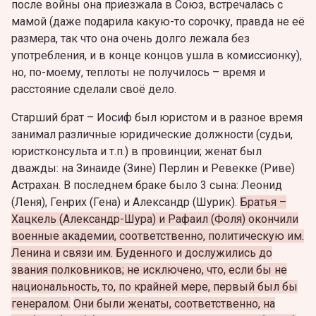
после войны она приезжала в Союз, встречалась с
мамой (даже подарила какую-то сорочку, правда не её
размера, так что она очень долго лежала без
употребления, и в конце концов ушла в комиссионку),
но, по-моему, теплоты не получилось – время и
расстояние сделали своё дело.
Старший брат – Иосиф был юристом и в разное время
занимал различные юридические должности (судьи,
юристконсульта и т.п.) в провинции; женат был
дважды: на Зинаиде (Зине) Перлин и Ревекке (Риве)
Астрахан. В последнем браке было 3 сына: Леонид
(Леня), Генрих (Гена) и Александр (Шурик).
Братья –
Хацкель (Александр-Шура) и Рафаил (Фоля) окончили
военные академии, соответственно, политическую им.
Ленина и связи им. Буденного и дослужились до
звания полковников; не исключено, что, если бы не
национальность, то, по крайней мере, первый был бы
генералом.
Они были женаты, соответственно, на