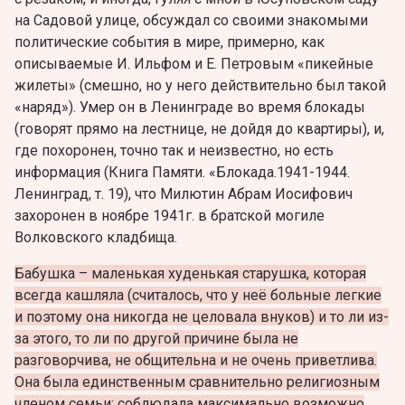
на Садовой улице, обсуждал со своими знакомыми
политические события в мире, примерно, как
описываемые И. Ильфом и Е. Петровым «пикейные
жилеты» (смешно, но у него действительно был такой
«наряд»). Умер он в Ленинграде во время блокады
(говорят прямо на лестнице, не дойдя до квартиры), и,
где похоронен, точно так и неизвестно, но есть
информация (Книга Памяти. «Блокада.1941-1944.
Ленинград, т. 19), что Милютин Абрам Иосифович
захоронен в ноябре 1941г. в братской могиле
Волковского кладбища.
Бабушка – маленькая худенькая старушка, которая
всегда кашляла (считалось, что у неё больные легкие
и поэтому она никогда не целовала внуков) и то ли из-
за этого, то ли по другой причине была не
разговорчива, не общительна и не очень приветлива.
Она была единственным сравнительно религиозным
членом семьи: соблюдала максимально возможно