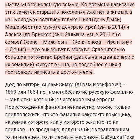
имела многочисленную семью.
Ко времени написания
этих заметок старшего поколения уже нет в живых, а
из «молодых» остались только Циля (дочь Дыси)
Мешенберг (по мужу) с дочерью Ирой (ум. в 2014) и
Александр Брискер (сын Залмана, ум. в 2011 г.) с
семьей (жена – Мила, сын – Женя, сноха – Ира и внук
– Денис) – все они живут в Москве. Сравнительно
большое потомство Брайны (два сына, и две дочери с
их семьями) живует в США, но подробнее о них я
постараюсь написать в другом месте.
Дед по матери, Абрам-Симхэ (Абрам Иосифович) –
1863 или 1864 г.р., имел абсолютно русскую фамилию
– Милютин, хотя и был чистокровным евреем.
Происхождение фамилии неизвестно, можно только
предположить, что это фамилия какого-то помещика,
на земле которого или у которого жил кто-то из
предков. По преданию, дедушка был управляющим
то ли имением, то ли лесным массивом. Бабушка Роха