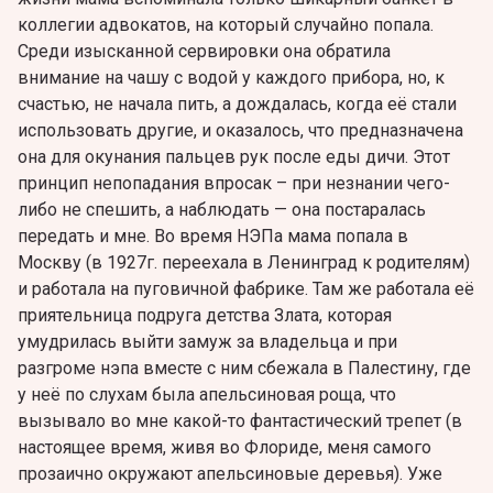
коллегии адвокатов, на который случайно попала.
Среди изысканной сервировки она обратила
внимание на чашу с водой у каждого прибора, но, к
счастью, не начала пить, а дождалась, когда её стали
использовать другие, и оказалось, что предназначена
она для окунания пальцев рук после еды дичи. Этот
принцип непопадания впросак – при незнании чего-
либо не спешить, а наблюдать — она постаралась
передать и мне. Во время НЭПа мама попала в
Москву (в 1927г. переехала в Ленинград к родителям)
и работала на пуговичной фабрике. Там же работала её
приятельница подруга детства Злата, которая
умудрилась выйти замуж за владельца и при
разгроме нэпа вместе с ним сбежала в Палестину, где
у неё по слухам была апельсиновая роща, что
вызывало во мне какой-то фантастический трепет (в
настоящее время, живя во Флориде, меня самого
прозаично окружают апельсиновые деревья). Уже