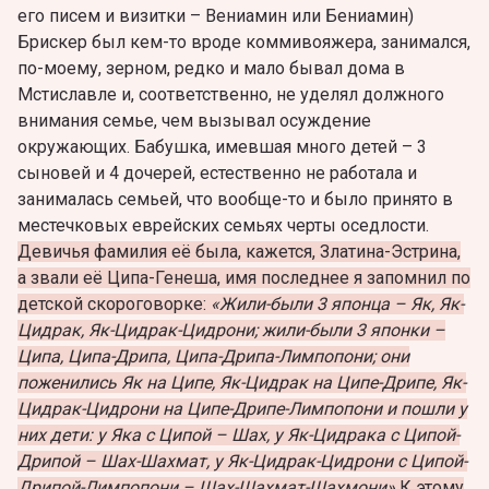
его писем и визитки – Вениамин или Бениамин)
Брискер был кем-то вроде коммивояжера, занимался,
по-моему, зерном, редко и мало бывал дома в
Мстиславле и, соответственно, не уделял должного
внимания семье, чем вызывал осуждение
окружающих. Бабушка, имевшая много детей – 3
сыновей и 4 дочерей, естественно не работала и
занималась семьей, что вообще-то и было принято в
местечковых еврейских семьях черты оседлости.
Девичья фамилия её была, кажется, Златина-Эстрина,
а звали её Ципа-Генеша, имя последнее я запомнил по
детской скороговорке:
«Жили-были 3 японца – Як, Як-
Цидрак, Як-Цидрак-Цидрони; жили-были 3 японки –
Ципа, Ципа-Дрипа, Ципа-Дрипа-Лимпопони; они
поженились Як на Ципе, Як-Цидрак на Ципе-Дрипе, Як-
Цидрак-Цидрони на Ципе-Дрипе-Лимпопони и пошли у
них дети: у Яка с Ципой – Шах, у Як-Цидрака с Ципой-
Дрипой – Шах-Шахмат, у Як-Цидрак-Цидрони с Ципой-
Дрипой-Лимпопони – Шах-Шахмат-Шахмони».
К этому