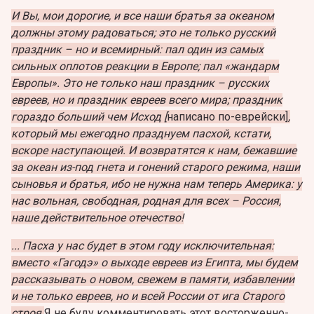
И Вы, мои дорогие, и все наши братья за океаном
должны этому радоваться; это не только русский
праздник – но и всемирный: пал один из самых
сильных оплотов реакции в Европе; пал «жандарм
Европы». Это не только наш праздник – русских
евреев, но и праздник евреев всего мира; праздник
гораздо больший чем Исход [
написано по-еврейски]
,
который мы ежегодно празднуем пасхой, кстати,
вскоре наступающей. И возвратятся к нам, бежавшие
за океан из-под гнета и гонений старого режима, наши
сыновья и братья, ибо не нужна нам теперь Америка: у
нас вольная, свободная, родная для всех – Россия,
наше действительное отечество!
... Пасха у нас будет в этом году исключительная:
вместо «Гагодэ» о выходе евреев из Египта, мы будем
рассказывать о новом, свежем в памяти, избавлении
и не только евреев, но и всей России от ига Старого
строя.
Я не буду комментировать этот восторженно-