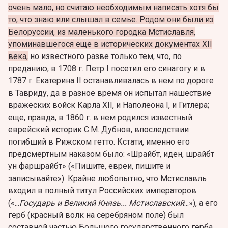
очень мало, но считаю необходимым написать хотя бы
то, что знаю или слышал в семье. Родом они были из
Белоруссии, из маленького городка Мстиславля,
упоминавшегося еще в исторических документах XII
века,
но известного разве только тем, что, по
преданию, в 1708 г. Петр I посетил его синагогу и в
1787 г. Екатерина II останавливалась в нем по дороге
в Тавриду, да в разное время он испытал нашествие
вражеских войск Карла ХII, и Наполеона I, и Гитлера;
еще, правда, в 1860 г. в нем родился известный
еврейский историк С.М. Дубнов, впоследствии
погибший в Рижском гетто. Кстати, именно его
предсмертным наказом было: «Шрайбт, иден, шрайбт
ун фаршрайбт» («Пишите, евреи, пишите и
записывайте»). Крайне любопытно, что Мстиславль
входил в полный титул Российских императоров
(«...
Государь и Великий Князь... Мстиславский
...»), а его
герб (красный волк на серебряном поле) был
составной частью Большого государственного герба