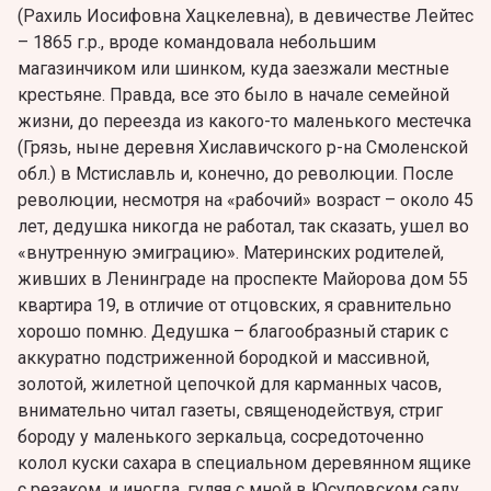
(Рахиль Иосифовна Хацкелевна), в девичестве Лейтес
– 1865 г.р., вроде командовала небольшим
магазинчиком или шинком, куда заезжали местные
крестьяне. Правда, все это было в начале семейной
жизни, до переезда из какого-то маленького местечка
(Грязь, ныне деревня Хиславичского р-на Смоленской
обл.) в Мстиславль и, конечно, до революции. После
революции, несмотря на «рабочий» возраст – около 45
лет, дедушка никогда не работал, так сказать, ушел во
«внутренную эмиграцию». Материнских родителей,
живших в Ленинграде на проспекте Майорова дом 55
квартира 19, в отличие от отцовских, я сравнительно
хорошо помню. Дедушка – благообразный старик с
аккуратно подстриженной бородкой и массивной,
золотой, жилетной цепочкой для карманных часов,
внимательно читал газеты, священодействуя, стриг
бороду у маленького зеркальца, сосредоточенно
колол куски сахара в специальном деревянном ящике
с резаком, и иногда, гуляя с мной в Юсуповском саду