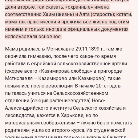
дали вторые, так сказать, «охранные» имена,
соответственно Хаим (жизнь) и Алта (старость); кстати,
мама так практически и прожила все жизнь под этим
именем и только иногда в официальных документах
использовала основное.
Мама родилась в Мстиславле 29.11.1899 г., там же
окончила гимназию, после чего какое-то время
работала в еврейской сельскохозяйственной артели
(скорее всего «Казимирова слобода» в пригороде
Мстиславля – Казимирово или Казмирово), такие
появились после революции. В начале 20-х годов
пыталась учиться на Сельскохозяйственном
отделении (секция растениеводства) Ново-
Александрийского института Сельского хозяйства и
лесоводства, кажется в Харькове, но по
материальным соображениям – нужно было помогать
родителям, ушла со второго курса. Из студенческой
жизни мама вспоминала только шикарный банкет в