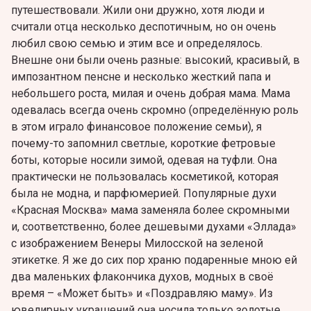
путешествовали. Жили они дружно, хотя люди и
считали отца несколько деспотичным, но он очень
любил свою семью и этим все и определялось.
Внешне они были очень разные: высокий, красивый, в
импозантном пенсне и несколько жесткий папа и
небольшего роста, милая и очень добрая мама. Мама
одевалась всегда очень скромно (определённую роль
в этом играло финансовое положение семьи), я
почему-то запомнил светлые, короткие фетровые
боты, которые носили зимой, одевая на туфли. Она
практически не пользовалась косметикой, которая
была не модна, и парфюмерией. Популярные духи
«Красная Москва» мама заменяла более скромными
и, соответственно, более дешевыми духами «Эллада»
с изображением Венеры Милосской на зеленой
этикетке. Я же до сих пор храню подаренные мною ей
два маленьких флакончика духов, модных в своё
время – «Может быть» и «Поздравляю маму». Из
ювелирных украшений она носила только золотые