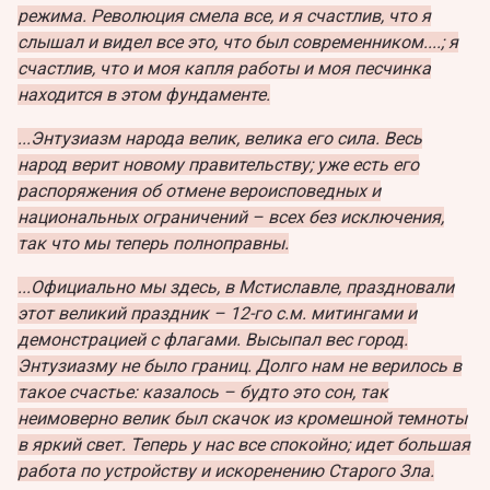
режима. Революция смела все, и я счастлив, что я
слышал и видел все это, что был современником....; я
счастлив, что и моя капля работы и моя песчинка
находится в этом фундаменте.
...Энтузиазм народа велик, велика его сила. Весь
народ верит новому правительству; уже есть его
распоряжения об отмене вероисповедных и
национальных ограничений – всех без исключения,
так что мы теперь полноправны.
...Официально мы здесь, в Мстиславле, праздновали
этот великий праздник – 12-го с.м. митингами и
демонстрацией с флагами. Высыпал вес город.
Энтузиазму не было границ. Долго нам не верилось в
такое счастье: казалось – будто это сон, так
неимоверно велик был скачок из кромешной темноты
в яркий свет. Теперь у нас все спокойно; идет большая
работа по устройству и искоренению Старого Зла.