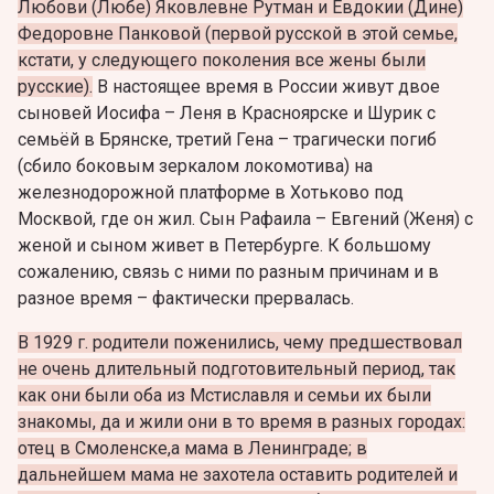
Любови (Любе) Яковлевне Рутман и Евдокии (Дине)
Федоровне Панковой (первой русской в этой семье,
кстати, у следующего поколения все жены были
русские).
В настоящее время в России живут двое
сыновей Иосифа – Леня в Красноярске и Шурик с
семьёй в Брянске, третий Гена – трагически погиб
(сбило боковым зеркалом локомотива) на
железнодорожной платформе в Хотьково под
Москвой, где он жил. Сын Рафаила – Евгений (Женя) с
женой и сыном живет в Петербурге. К большому
сожалению, связь с ними по разным причинам и в
разное время – фактически прервалась.
В 1929 г. родители поженились, чему предшествовал
не очень длительный подготовительный период, так
как они были оба из Мстиславля и семьи их были
знакомы, да и жили они в то время в разных городах:
отец в Смоленске,а мама в Ленинграде; в
дальнейшем мама не захотела оставить родителей и