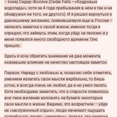
– Iowa) Сидер-Фоллсе (Cedar Falls –«Кедровые
водопады», хотя за 4 года пребывания в нём я так и не
обнаружил ни того, ни другого). И я решил вернуться к
давнишнему желанию, появившемуся еще в России –
написать заметки о своей жизни, именно тогда я
опредил, что займусь этим, когда уйду на пенсию и у
меня появится много свободного времени. Оно
пришло...
Здесь я хочу обратить внимание на два момента,
оказавшие влияние на качество настоящих заметок.
Первое: Наряду с любовью и, позволю себе отметить,
умением излагать свои мысли вербально, то бишь
устно, я всегда очень не любил, да и не умел писать.
Хотя необходимо заметить, что к старости появилось
все-таки желание изложить на бумаге некоторые
свои мысли о жизни. Видимо, это возрастное – уйдя
на «заслуженный отдых», люди начинают ощущать
потребность писать «мемуары», правда, эти заметки