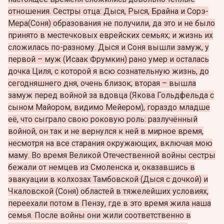
отношения. Сестры отца: Дыся, Рыся, Брайна и Сорэ-
Мера(Соня) образования не получили, да это и не было
принято в местечковых еврейских семьях; и жизнь их
сложилась по-разному. Дыся и Соня вышли замуж, у
первой – муж (Исаак Фрумкин) рано умер и осталась
дочка Циля, с которой я всю сознательную жизнь, до
сегодняшнего дня, очень близок; вторая – вышла
замуж перед войной за вдовца (Якова Гольдфельда с
сыном Майором, видимо Мейером), гораздо младше
её, что сыграло свою роковую роль: разлучённый
войной, он так и не вернулся к ней в мирное время,
несмотря на все старания окружающих, включая мою
маму. Во время Великой Отечественной войны сестры
бежали от немцев из Смоленска и, оказавшись в
эвакуации в колхозах Тамбовской (Дыся с дочкой) и
Чкаловской (Соня) областей в тяжелейших условиях,
переехали потом в Пензу, где в это время жила наша
семья. После войны они жили соответственно в