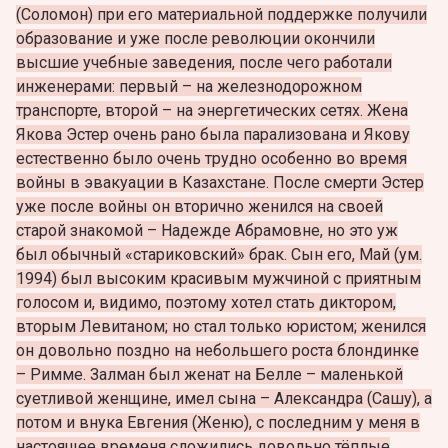
(Соломон) при его материальной поддержке получили
образование и уже после революции окончили
высшие учебные заведения, после чего работали
инженерами: первый – на железнодорожном
транспорте, второй – на энергетических сетях. Жена
Якова Эстер очень рано была парализована и Якову
естественно было очень трудно особенно во время
войны в эвакуации в Казахстане. После смерти Эстер
уже после войны он вторично женился на своей
старой знакомой – Надежде Абрамовне, но это уж
был обычный «стариковский» брак. Сын его, Май (ум.
1994) был высоким красивым мужчиной с приятным
голосом и, видимо, поэтому хотел стать диктором,
вторым Левитаном; но стал только юристом; женился
он довольно поздно на небольшего роста блондинке
– Римме. Залман был женат на Белле – маленькой
суетливой женщине, имел сына – Александра (Сашу), а
потом и внука Евгения (Женю), с последним у меня в
настоящее временя сложились довольно тёплые