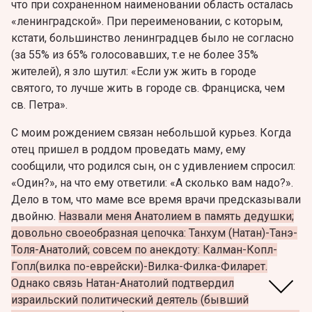
что при сохраненном наименовании область осталась
«ленинградской». При переименовании, с которым,
кстати, большинство ленинградцев было не согласно
(за 55% из 65% голосовавших, т.е не более 35%
жителей), я зло шутил: «Если уж жить в городе
святого, то лучше жить в городе св. Франциска, чем
св. Петра».
С моим рождением связан небольшой курьез. Когда
отец пришел в роддом проведать маму, ему
сообщили, что родился сын, он с удивлением спросил:
«Один?», на что ему ответили: «А сколько вам надо?».
Дело в том, что маме все время врачи предсказывали
двойню.
Назвали меня Анатолием в память дедушки;
довольно своеобразная цепочка: Танхум (Натан)-Танэ-
Толя-Анатолий; совсем по анекдоту: Калман-Копл-
Гопл(вилка по-еврейски)-Вилка-Филка-Филарет.
Однако связь Натан-Анатолий подтвердил
израильский политический деятель (бывший