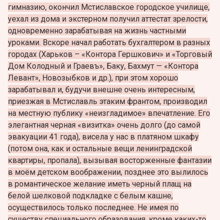
гимназию, окончил Мстиславское городское училище,
уехал из дома и экстерном получил аттестат зрелости,
одновременно зарабатывая на жизнь частными
уроками. Вскоре начал работать бухгалтером в разных
городах (Харьков – «Контора Гершкович» и «Торговый
Дом Колодный и Граевъ», Баку, Бахмут — «Контора
Левант», Новозыбков и др.), при этом хорошо
зарабатывал и,
будучи внешне очень интересным,
приезжая в Мстиславль этаким франтом, производил
на местную публику «неизгладимое» впечатление. Его
элегантная черная «визитка» очень долго (до самой
эвакуации 41 года), висела у нас в платяном шкафу
(потом она, как и остальные вещи ленинградской
квартиры, пропала), вызывая восторженные фантазии
в моём детском воображении, позднее это вылилось
в романтическое желание иметь черный плащ на
белой шелковой подкладке с белым кашне,
осуществилось только последнее.
Не имея по
существу специального образования, кроме каких-то