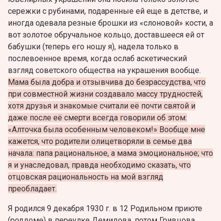
сережки с рубинами, подаренные ей еще в детстве, и
иногда одевала резные брошки из «слоновой» кости, а
вот золотое обручальное кольцо, доставшееся ей от
бабушки (теперь его ношу я), надела только в
послевоенное время, когда ослаб аскетический
взгляд советского общества на украшения вообще.
Мама была добра и отзывчива до безрассудства, что
при совместной жизни создавало массу трудностей,
хотя друзья и знакомые считали её почти святой и
даже после её смерти всегда говорили об этом:
«Алточка была особенным человеком!» Вообще мне
кажется, что родители олицетворяли в семье два
начала: папа рациональное, а мама эмоциональное; что
я и унаследовал, правда необходимо сказать, что
отцовская рациональность на мой взгляд
преобладает.
Я родился 9 декабря 1930 г. в 12 Родильном приюте
(роддоме) в переулке Демидова, потом Гривцова,