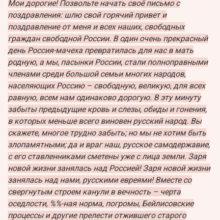
Мои дорогие! Позвольте начать своё письмо с
поздравления: шлю свой горячий привет и
поздравление от меня и всех наших, свободных
граждан свободной России. В один очень прекрасный
день Россия-мачеха превратилась для нас в мать
родную, а мы, пасынки России, стали полноправными
членами среди большой семьи многих народов,
населяющих Россию – свободную, великую, для всех
равную, всем нам одинаково дорогую. В эту минуту
забыты предыдущие кровь и слезы, обиды и гонения,
в которых меньше всего виновен русский народ. Вы
скажете, многое трудно забыть; но мы не хотим быть
злопамятными; да и враг наш, русское самодержавие,
с его ставленниками сметены уже с лица земли. Заря
новой жизни занялась над Россией! Заря новой жизни
занялась над нами, русскими евреями! Вместе со
свергнутым строем канули в вечность – черта
оседлости, %%-ная норма, погромы, Бейлисовские
процессы и другие прелести отжившего старого