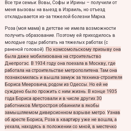
Все три семьи: Вовы, Софы и Ирины – получили от
меня вызовы на выезд в Израиль, но отъезд
откладывается из-за тяжелой болезни Марка.
Роза (моя мама) в детстве не имела возможности
получить образование. Поэтому ей приходилось в
молодые годы работать на тяжелых работах (с
раненой головой).
По комсомольскому призыву она
была даже мобилизована на строительство
Днепрогэс.
В 1934 году она поехала в Москву, где
работала на строительстве метрополитена. Там она
познакомилась и вышла замуж за техника-строителя
Бориса Мееровича, родом из Одессы. Но ей не
суждено было прожить с ним жизнь. В конце 1935
года Бориса арестовали и в числе других 30
работников Метростроя обвинили в якобы
замышляемом диверсионном взрыве метро.
Узнав
об аресте Бориса, Роза в квартиру уже не вошла, а
уехала, находясь в положении со мной, в местечко