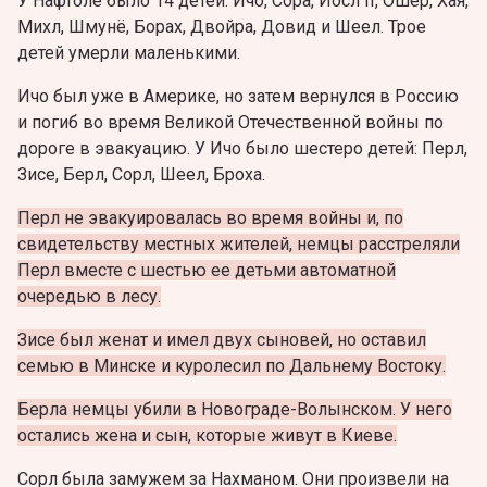
У Нафтоле было 14 детей: Ичо, Сора, Йосл II, Ошер, Хая,
Михл, Шмунё, Борах, Двойра, Довид и Шеел. Трое
детей умерли маленькими.
Ичо был уже в Америке, но затем вернулся в Россию
и погиб во время Великой Отечественной войны по
дороге в эвакуацию. У Ичо было шестеро детей: Перл,
Зисе, Берл, Сорл, Шеел, Броха.
Перл не эвакуировалась во время войны и, по
свидетельству местных жителей, немцы расстреляли
Перл вместе с шестью ее детьми автоматной
очередью в лесу.
Зисе был женат и имел двух сыновей, но оставил
семью в Минске и куролесил по Дальнему Востоку.
Берла немцы убили в Новограде-Волынском. У него
остались жена и сын, которые живут в Киеве.
Сорл была замужем за Нахманом. Они произвели на