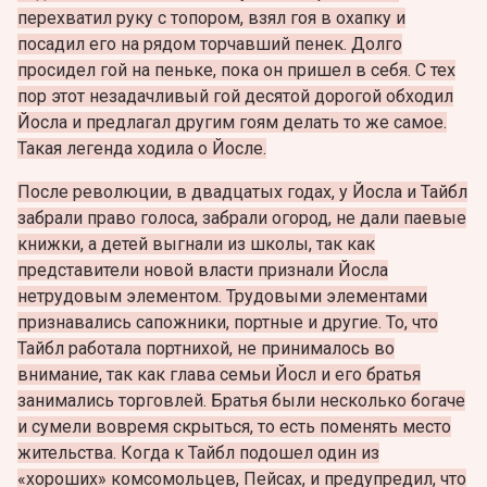
перехватил руку с топором, взял гоя в охапку и
посадил его на рядом торчавший пенек. Долго
просидел гой на пеньке, пока он пришел в себя. С тех
пор этот незадачливый гой десятой дорогой обходил
Йосла и предлагал другим гоям делать то же самое.
Такая легенда ходила о Йосле.
После революции, в двадцатых годах, у Йосла и Тайбл
забрали право голоса, забрали огород, не дали паевые
книжки, а детей выгнали из школы, так как
представители новой власти признали Йосла
нетрудовым элементом. Трудовыми элементами
признавались сапожники, портные и другие. То, что
Тайбл работала портнихой, не принималось во
внимание, так как глава семьи Йосл и его братья
занимались торговлей. Братья были несколько богаче
и сумели вовремя скрыться, то есть поменять место
жительства. Когда к Тайбл подошел один из
«хороших» комсомольцев, Пейсах, и предупредил, что