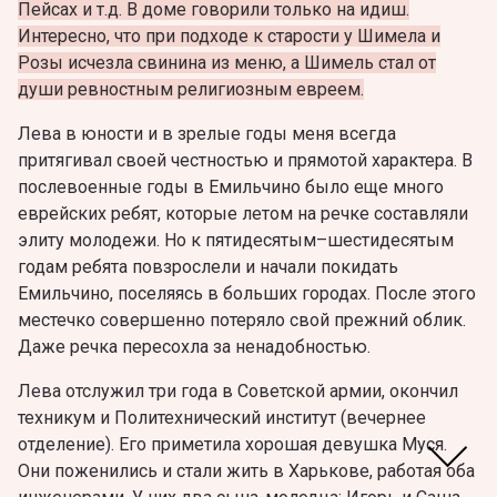
Пейсах и т.д. В доме говорили только на идиш.
Интересно, что при подходе к старости у Шимела и
Розы исчезла свинина из меню, а Шимель стал от
души ревностным религиозным евреем.
Лева в юности и в зрелые годы меня всегда
притягивал своей честностью и прямотой характера.
В
послевоенные годы в Емильчино было еще много
еврейских ребят, которые летом на речке составляли
элиту молодежи. Но к пятидесятым–шестидесятым
годам ребята повзрослели и начали покидать
Емильчино, поселяясь в больших городах. После этого
местечко совершенно потеряло свой прежний облик.
Даже речка пересохла за ненадобностью.
Лева отслужил три года в Советской армии, окончил
техникум и Политехнический институт (вечернее
отделение). Его приметила хорошая девушка Муся.
Они поженились и стали жить в Харькове, работая оба