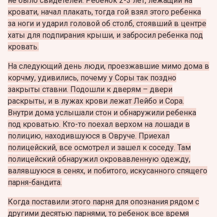
не было свидетелей. Ребенок 2-3 лет, лежащий на
кровати, начал плакать, тогда гой взял этого ребенка
за ноги и ударил головой об столб, стоявший в центре
хаты для подпирания крыши, и забросил ребенка под
кровать.
На следующий день люди, проезжавшие мимо дома в
корчму, удивились, почему у Соры так поздно
закрыты ставни. Подошли к дверям – двери
раскрыты, и в лужах крови лежат Лейбо и Сора.
Внутри дома услышали стон и обнаружили ребенка
под кроватью. Кто-то поехал верхом на лошади в
полицию, находившуюся в Овруче. Приехал
полицейский, все осмотрел и зашел к соседу. Там
полицейский обнаружил окровавленную одежду,
валявшуюся в сенях, и побитого, искусанного спящего
парня-бандита.
Когда поставили этого парня для опознания рядом с
другими десятью парнями, то ребенок все время