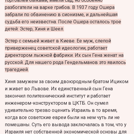
торговлей быками, имели сад, но особенно
разбогатели на варке грибов. В 1937 году Ошера
забрали по обвинению в сионизме, и дальнейшая
судьба его неизвестна. После Ошера осталось трое
детей: Эстер, Хиня и Шеел.
Эстер с семьей живет в Киеве. Ее муж, слепой
приверженец советской идеологии, работает
директором лыжной фабрики. Их сын Гена женат на
русской. Для нашего рода Гендельманов это явилось
трагедией.
Хиня замужем за своим двоюродным братом Ициком
и живет во Львове. Их единственный сын Гена
закончил политехнический институт и работает
инженером-конструктором в ЦКТБ. Он сумел
удивительно трезво оценить Израиль в то время,
когда все советские евреи были на нем чуть ли не
помешаны. Суть его вывода заключалась в том, что у
Израиля нет собственной экономической основы для