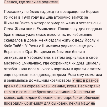
Олевск, где жили ее родители.
Поскольку не было надежд на возвращение Бориса,
то Роза в 1940 году вышла вторично замуж за
Шимеля Закса, у которого умерла жена и остался сын
Лева. Жили они в Емильчино. Поскольку два сводных
брата плохо уживались вместе, то, во избежание
скандалов в доме, меня отдали жить к деду Йослу и
бабе Тайбл. У Розы с Шимелем родилась еще дочь
Вера и сын Юра. Во время войны все были в
эвакуации в Узбекистане, а затем вернулись в свое
местечко Емильчино, где сохранился их дом. Шимель
отрабатывал восемь часов портным в артели, а затем
еще портняжничал допоздна дома. Роза ему помогала
и занималась домашним хозяйством.
У них в разное
время были корова, козы, свиньи, куры. Несмотря на
то, что в семье не брезговали свининой, но, тем не
менее, соблюдали большинство еврейских обычаев:
проводили брит-милу для сыновей, пекли мацу на