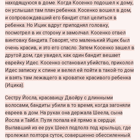
находящуюся в доме. Когда Косенко подошел к дому,
он услышал там плач ребенка. Косенко вошел в дом,
и сопровождавший его бандит стал целиться в
ребенка. Но Ицик вдруг приподнял головку,
посмотрел в их сторону и замолчал. Косенко отвел
винтовку бандита. Говорят, что маленький Ицик был
очень красив, и это его спасло. Затем Косенко зашел в
другой дом, где увидел, как один бандит вешает
еврейку Идес. Косенко остановил убийство, приколол
Идес записку к спине и велел ей пойти в такой-то дом
и взять там лежащего в кроватке красивого ребенка
(Ицика).
Сестру Йосла, красавицу Двойру с длинными
волосами, бандиты убили в то время, когда загоняли
евреев в дом. На руках она держала Шеела, сына
Йосла и Тайбл. Пуля попала ей прямо в сердце.
Выпавший из ее рук Шеел подполз под крыльцо, где
пролежал полтора суток, совершенно обессиленный.