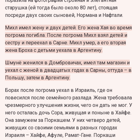
поразила на фотографии стройная и элегантная
старушка (ей тогда было около 80 лет), стоящая
посреди двух своих сыновей, Нормана и Нафтали.
Михл имел жену и двух детей.
Его жена Хая во время
погрома погибла. После погрома Михл взял детей и
сестру и переехал в Сарне. Михл умер, а его вторая
жена Броха с детьми уехала в Аргентину.
Шмунё женился в Домбровичах, имел там магазин и
уехал с женой в двадцатых годах в Сарны, оттуда – в
Польшу, затем в Аргентину.
Борах после погрома уехал в Израиль, где он
повесился после семейного разлада. Жена требовала
чрезмерного улучшения жизни, чего он дать не мог. У
него осталась дочь Сора, живущая и поныне в Хайфе.
Она замужем за Поркашем. У них четверо детей,
живущих со своими семьями в разных городах
Израиля – Хайфе, Афуле, Рамат-Гане. Поркаши