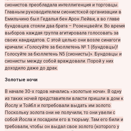
сионистов преобладала интеллигенция и торговцы.
Главным руководителем сионистской организации в
Емильчино был Гедалья бен Арон Лейви, а во главе
бундовцев стояли два брата – Розенцвейги. Во время
выборов каждая группа агитировала голосовать за
своих кандидатов.
С этой целью они возле синагоги
кричали: «Голосуйте за бюллетень № 1 (бундовцы)!
Голосуйте за бюллетень N5 (сионисты)». Бундовцы и
сионисты между собой враждовали. Порой у них
доходило даже до драк.
Золотые ночи
В начале 30-х годов начались «золотые ночи». В одну
из таких ночей представители власти пришли в дом к
Йослу и Тойбл и потребовали выдать им золото.
Поскольку золота они не получили, то они увели с
собой Йосла и посадили его в тюрьму. Там его били и
требовали, чтобы он выдал свое золото (которого у