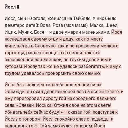
Йосл II
Йосл, сын Нафтоле, женился на Тайбеле. У них было
девятеро детей: Вова, Роза (моя мама), Малка, Шеел,
Ицик, Муник, Бася – и двое умерли маленькими.
Йосл
наследовал своему отцу и деду, как по месту
жительства в Словечно, так и по профессии мелкого
торговца, разъезжающего со своей телегой,
запряженной лошаденкой, по глухим деревням и
хуторам. Йослу так же не удалось разбогатеть, и ему с
трудом удавалось прокормить свою семью.
Йосл был человеком необыкновенной силы.
Однажды он ехал дорогой через лес на своей телеге, и
ему перегородил дорогу гой из соседнего дальнего
села. «Слезай, Йоська! Отжил свое на этом свете!
Убивать тебя сейчас буду!» – сказал гой, подступая к
Йослу с топором. Йосл спокойно слез с подводы и
подошел к гою. Гой замахнулся топором. Йосл