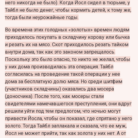
него никогда не было). Когда Йосл сидел в тюрьме, у
Тайбл не было денег, чтобы кормить детей, к тому же,
тогда были неурожайные годы.
Во времена этих голодных «золотых» времен людям
приходилось покупать в складчину корову или бычка
и резать их на мясо. Скот приходилось резать тайком
внутри дома, так как это законом запрещалось.
Поскольку это было опасно, то никто не желал, чтобы
у них дома производилась эта операция. Тайбл
согласилась на проведение такой операции у нее
дома за бесплатную долю мяса. Но среди шитфим
(участников складчины) оказались два мосера
(доносчика). После того, как мосеры стали
свидетелями намечавшегося преступления, они вдруг
решили уйти под тем предлогом, что ночью могут
привести Йосла, чтобы он показал, где спрятано у него
золото. Тогда Тайбл заплакала и сказала, что ее муж,
Йосл не может прийти, так как золота у них нет. А от