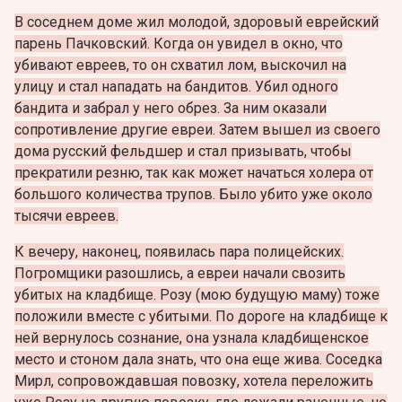
В соседнем доме жил молодой, здоровый еврейский
парень Пачковский. Когда он увидел в окно, что
убивают евреев, то он схватил лом, выскочил на
улицу и стал нападать на бандитов. Убил одного
бандита и забрал у него обрез. За ним оказали
сопротивление другие евреи.
Затем вышел из своего
дома русский фельдшер и стал призывать, чтобы
прекратили резню, так как может начаться холера от
большого количества трупов. Было убито уже около
тысячи евреев.
К вечеру, наконец, появилась пара полицейских.
Погромщики разошлись, а евреи начали свозить
убитых на кладбище. Розу (мою будущую маму) тоже
положили вместе с убитыми. По дороге на кладбище к
ней вернулось сознание, она узнала кладбищенское
место и стоном дала знать, что она еще жива. Соседка
Мирл, сопровождавшая повозку, хотела переложить