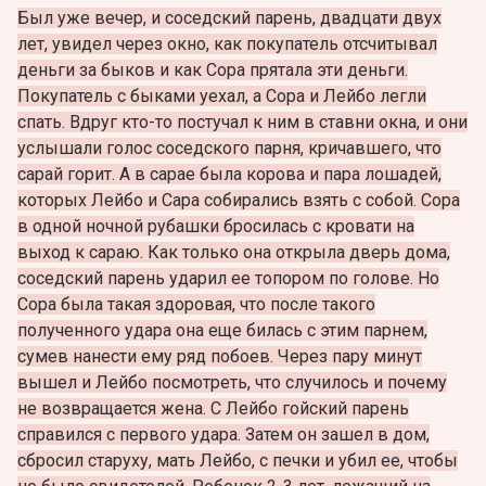
Был уже вечер, и соседский парень, двадцати двух
лет, увидел через окно, как покупатель отсчитывал
деньги за быков и как Сора прятала эти деньги.
Покупатель с быками уехал, а Сора и Лейбо легли
спать. Вдруг кто-то постучал к ним в ставни окна, и они
услышали голос соседского парня, кричавшего, что
сарай горит. А в сарае была корова и пара лошадей,
которых Лейбо и Сара собирались взять с собой. Сора
в одной ночной рубашки бросилась с кровати на
выход к сараю. Как только она открыла дверь дома,
соседский парень ударил ее топором по голове. Но
Сора была такая здоровая, что после такого
полученного удара она еще билась с этим парнем,
сумев нанести ему ряд побоев. Через пару минут
вышел и Лейбо посмотреть, что случилось и почему
не возвращается жена. С Лейбо гойский парень
справился с первого удара. Затем он зашел в дом,
сбросил старуху, мать Лейбо, с печки и убил ее, чтобы