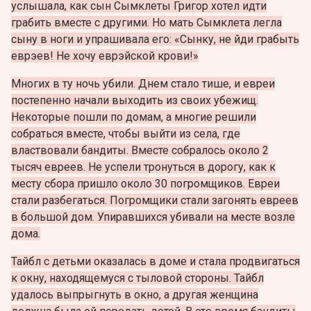
услышала, как сын Сымклеты Григор хотел идти
грабить вместе с другими. Но мать Сымклетa легла
сыну в ноги и упрашивала его: «Сынку, не йди грабыть
еврэев! Не хочу еврэйской крови!»
Многих в ту ночь убили. Днем стало тише, и евреи
постепенно начали выходить из своих убежищ.
Некоторые пошли по домам, а многие решили
собраться вместе, чтобы выйти из села, где
властвовали бандиты. Вместе собралось около 2
тысяч евреев. Не успели тронуться в дорогу, как к
месту сбора пришло около 30 погромщиков. Евреи
стали разбегаться. Погромщики стали загонять евреев
в большой дом. Упиравшихся убивали на месте возле
дома.
Тайбл с детьми оказалась в доме и стала продвигаться
к окну, находящемуся с тыловой стороны. Тайбл
удалось выпрыгнуть в окно, а другая женщина