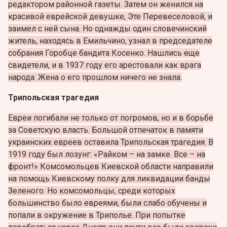
редактором районной газеты. Затем он женился на
красивой еврейской девушке, Эте Перевеселовой, и
заимел с ней сына. Но однажды один словечинский
житель, находясь в Емильчино, узнал в председателе
собрания Горобце бандита Косенко.
Нашлись еще
свидетели, и в 1937 году его арестовали как врага
народа. Жена о его прошлом ничего не знала.
Трипольская трагедия
Евреи погибали не только от погромов, но и в борьбе
за Советскую власть. Большой отпечаток в памяти
украинских евреев оставила Трипольская трагедия. В
1919 году был лозунг: «Райком – на замке. Все – на
фронт!» Комсомольцев Киевской области направили
на помощь Киевскому полку для ликвидации банды
Зеленого. Но комсомольцы, среди которых
большинство было евреями, были слабо обучены и
попали в окружение в Триполье. При попытке