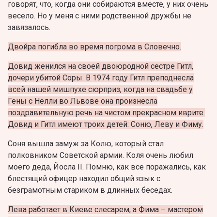
говорят, что, когда они собираются вместе, у них очень
весело. Но у меня с ними родственной дружбы не
завязалось.
Двойра погибла во время погрома в Словечно.
Довид женился на своей двоюродной сестре Гитл,
дочери убитой Соры. В 1974 году Гитл преподнесла
всей нашей мишпухе сюрприз, когда на свадьбе у
Гены с Нелли во Львове она произнесла
поздравительную речь на чистом прекрасном иврите.
Довид и Гитл имеют троих детей: Соню, Леву и Фиму.
Соня вышла замуж за Колю, который стал
полковником Советской армии. Коля очень любил
моего деда, Йосла II. Помню, как все поражались, как
блестящий офицер находил общий язык с
безграмотным стариком в длинных беседах.
Лева работает в Киеве слесарем, а Фима – мастером