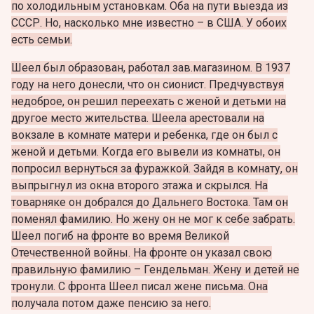
по холодильным установкам. Оба на пути выезда из
СССР. Но, насколько мне известно – в США. У обоих
есть семьи.
Шеел был образован, работал зав.магазином. В 1937
году на него донесли, что он сионист. Предчувствуя
недоброе, он решил переехать с женой и детьми на
другое место жительства. Шеела арестовали на
вокзале в комнате матери и ребенка, где он был с
женой и детьми. Когда его вывели из комнаты, он
попросил вернуться за фуражкой. Зайдя в комнату, он
выпрыгнул из окна второго этажа и скрылся. На
товарняке он добрался до Дальнего Востока. Там он
поменял фамилию. Но жену он не мог к себе забрать.
Шеел погиб на фронте во время Великой
Отечественной войны. На фронте он указал свою
правильную фамилию – Гендельман. Жену и детей не
тронули. С фронта Шеел писал жене письма. Она
получала потом даже пенсию за него.