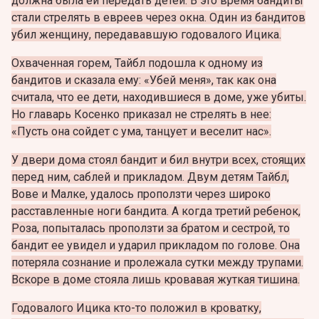
должна была ей передать детей. В это время бандиты
стали стрелять в евреев через окна. Один из бандитов
убил женщину, передававшую годовалого Ицика.
Охваченная горем, Тайбл подошла к одному из
бандитов и сказала ему: «Убей меня», так как она
считала, что ее дети, находившиеся в доме, уже убиты.
Но главарь Косенко приказал не стрелять в нее:
«Пусть она сойдет с ума, танцует и веселит нас».
У двери дома стоял бандит и бил внутри всех, стоящих
перед ним, саблей и прикладом. Двум детям Тайбл,
Вове и Малке, удалось проползти через широко
расставленные ноги бандита. А когда третий ребенок,
Роза, попыталась проползти за братом и сестрой, то
бандит ее увидел и ударил прикладом по голове. Она
потеряла сознание и пролежала сутки между трупами.
Вскоре в доме стояла лишь кровавая жуткая тишина.
Годовалого Ицика кто-то положил в кроватку,