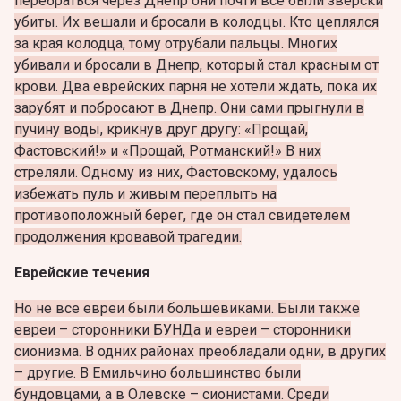
перебраться через Днепр они почти все были зверски
убиты. Их вешали и бросали в колодцы. Кто цеплялся
за края колодца, тому отрубали пальцы. Многих
убивали и бросали в Днепр, который стал красным от
крови. Два еврейских парня не хотели ждать, пока их
зарубят и побросают в Днепр. Они сами прыгнули в
пучину воды, крикнув друг другу: «Прощай,
Фастовский!» и «Прощай, Ротманский!» В них
стреляли. Одному из них, Фастовскому, удалось
избежать пуль и живым переплыть на
противоположный берег, где он стал свидетелем
продолжения кровавой трагедии.
Еврейские течения
Но не все евреи были большевиками. Были также
евреи – сторонники БУНДа и евреи – сторонники
сионизма. В одних районах преобладали одни, в других
– другие. В
Емильчино большинство были
бундовцами, а в Олевске – сионистами. Среди