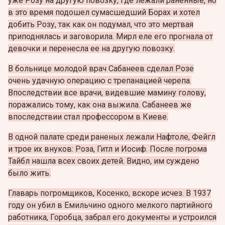
уже Розу на другую повозку, где лежали раненные, но
в это время подошел сумасшедший Борах и хотел
добить Розу, так как он подумал, что это мертвая
приподнялась и заговорила. Мирл еле его прогнала от
девочки и перенесла ее на другую повозку.
В больнице молодой врач Сабанеев сделал Розе
очень удачную операцию с трепанацией черепа.
Впоследствии все врачи, видевшие мамину голову,
поражались тому, как она выжила. Сабанеев же
впоследствии стал профессором в Киеве.
В одной палате среди раненых лежали Нафтоле, Фейгл
и трое их внуков: Роза, Гитл и Иосиф. После погрома
Тайбл нашла всех своих детей. Видно, им суждено
было жить.
Главарь погромщиков, Косенко, вскоре исчез. В 1937
году он убил в
Емильчино одного мелкого партийного
работника, Горобца, забрал его документы и устроился