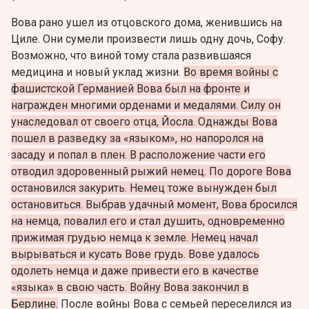
Вова рано ушел из отцовского дома, женившись на
Циле. Они сумели произвести лишь одну дочь, Софу.
Возможно, что виной тому стала развившаяся
медицина и новый уклад жизни.
Во время войны с
фашистской Германией Вова был на фронте и
награжден многими орденами и медалями. Силу он
унаследовал от своего отца, Йосла. Однажды Вова
пошел в разведку за «языком», но напоролся на
засаду и попал в плен. В расположение части его
отводил здоровенный рыжий немец. По дороге Вова
остановился закурить. Немец тоже вынужден был
остановиться. Выбрав удачный момент, Вова бросился
на немца, повалил его и стал душить, одновременно
прижимая грудью немца к земле. Немец начал
вырываться и кусать Вове грудь. Вове удалось
одолеть немца и даже привести его в качестве
«языка» в свою часть. Войну Вова закончил в
Берлине.
После войны Вова с семьей переселился из