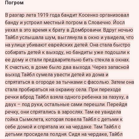
Погром
В разгар лета 1919 года бандит Косенко организовал
банду и устроил местный погром в Словечно. Йосл
уехал в это время к брату в Домбровичи. Вдруг ночью
Тайбл услышала шум, выглянула в окно и увидела, что
на улице убивают еврейских детей. Она стала быстро
собирать детей к выходу, но бандиты уже подошли к
ее дому и стали предварительно бить стекла в окнах.
К счастью, в доме было два выхода. Через запасной
выход Тайбл сумела увести детей из дома и
спрятаться в огороде за тычками с фасолью. Затем она
стала пробираться на окраину села. При переходе
речки вброд Тайбл взяла одного ребенка за пазуху, а
двух – под руки, остальные сами перешли. Перейдя
речку, они спрятались в зарослях. Там ее увидела
гойка Сымклета, которая повела Тайбл с детьми к
себе домой и спрятала их на чердаке. Там Тайбл с
детьми просидела полдня. Сидя на чердаке, Тайбл