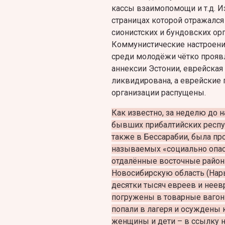
кассы взаимопомощи и т.д. Из
страницах которой отражался
сионистских и бундовских орга
Коммунистические настроения
среди молодёжи чётко проявл
аннексии Эстонии, еврейская
ликвидирована, а еврейские 
организации распущены.
Как известно, за неделю до 
бывших прибалтийских респуб
также в Бессарабии, была пр
называемых «социально опас
отдалённые восточные районы
Новосибирскую область (Нары
десятки тысяч евреев и нее
погружены в товарные вагон
попали в лагеря и осуждены 
женщины и дети – в ссылку н