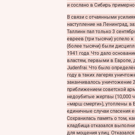
и сослано в Сибирь примерно 
В связи с отчаянными усили
наступление на Ленинград, за
Таллинн пал только 3 сентяб
евреев (три тысячи) успело 
(более тысячи) были дисципл
1941 года. Что дало основа
властям, первыми в Европе, 
Judenfrai. Что было определё
году в таких лагерях уничтоже
заканчивалось уничтожение 2
приближением советской арм
недоубитые жертвы (10,000 ч
«марш смерти»), утоплены в 
единичные случаи спасения 
Сохранилась память о том, к
кладбища отказался выполни
для мощения улиц. Отказался 