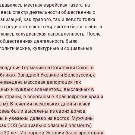
давалась местная еврейская газета, на
 весь спектр деятельности общественных
низаций, как правого, так и левого толка.
 среди эстонского еврейства были слабы, а
ялась халуцианская направленность. После
 общественная деятельность была
политические, культурные и социальные
нападения Германии на Советский Союз, в
ликах, Западной Украине и Белоруссии, а
оизведена массовая депортация так
ных и чуждых элементов», высланных в
 страны, в основном в Красноярский край и
м). В течении нескольких дней и ночей
вреев были выселены из своих домов,
ы и увезены далеко на восток. Мужчины
как СОЭ («социально опасный элемент»),
а 20 лет. Из евреев Эстонии было арестовано