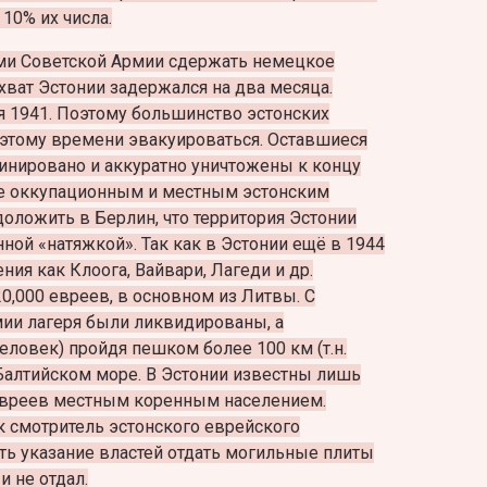
10% их числа.
ями Советской Армии сдержать немецкое
хват Эстонии задержался на два месяца.
ря 1941. Поэтому большинство эстонских
к этому времени эвакуироваться. Оставшиеся
инировано и аккуратно уничтожены к концу
ние оккупационным и местным эстонским
доложить в Берлин, что территория Эстонии
нной «натяжкой». Так как в Эстонии ещё в 1944
ния как Клоога, Вайвари, Лагеди и др.
0,000 евреев, в основном из Литвы. С
ии лагеря были ликвидированы, а
еловек) пройдя пешком более 100 км (т.н.
Балтийском море. В Эстонии известны лишь
евреев местным коренным населением.
ак смотритель эстонского еврейского
ть указание властей отдать могильные плиты
и не отдал.