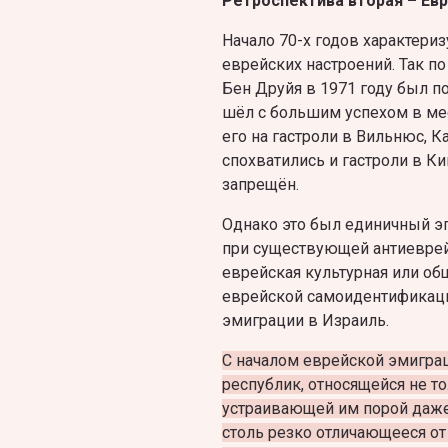
Ретроспектива вторая – Ев
Начало 70-х годов характер
еврейских настроений. Так п
Бен Друйя в 1971 году был п
шёл с большим успехом в мес
его на гастроли в Вильнюс, К
спохватились и гастроли в К
запрещён.
Однако это был единичный эп
при существующей антиеврей
еврейская культурная или о
еврейской самоидентификаци
эмиграции в Израиль.
С началом еврейской эмиграц
республик, относящейся не 
устраивающей им порой даже
столь резко отличающееся от