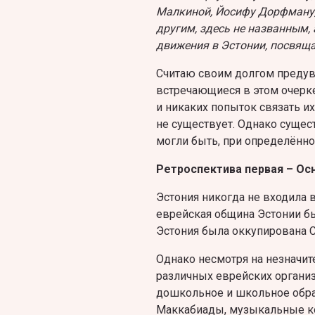
Малкиной, Йосифу Дорфману, 
другим, здесь не названным,
движения в Эстонии, посвяща
Считаю своим долгом предуве
встречающиеся в этом очерк
и никаких попыток связать их
не существует. Однако сущес
могли быть, при определённо
Ретроспектива первая – Ос
Эстония никогда не входила в
еврейская община Эстонии бы
Эстония была оккупирована 
Однако несмотря на незначи
различных еврейских органи
дошкольное и школьное обра
Маккабиады, музыкальные ко