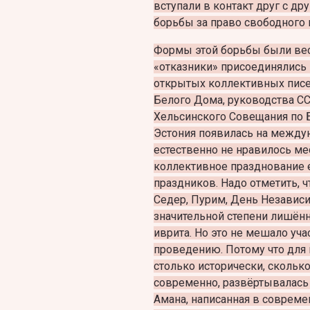
вступали в контакт друг с д
борьбы за право свободного 
Формы этой борьбы были вес
«отказники» присоединялись
открытых коллективных писе
Белого Дома, руководства С
Хельсинского Совещания по Б
Эстония появилась на междун
естественно не нравилось м
коллективное празднование 
праздников. Надо отметить, 
Седер, Пурим, День Независим
значительной степени лишён
иврита. Но это не мешало уч
проведению. Потому что для 
столько исторически, скольк
современно, развёртывалась
Амана, написанная в соврем