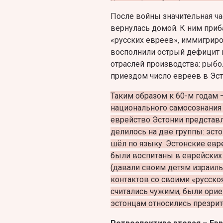
После войны значительная ча
вернулась домой. К ним приб
«русских евреев», иммигриро
восполнили острый дефицит 
отраслей производства: рыбо
приездом число евреев в Эст
Таким образом к 60-м годам 
национального самосознания 
еврейство Эстонии представл
делилось на две группы: эст
шёл по языку. Эстонские евре
были воспитаны в еврейских 
(давали своим детям израиль
контактов со своими «русск
считались чужими, были ориен
эстонцам относились презрите