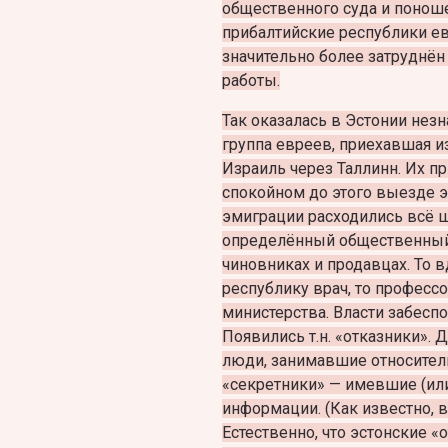
общественного суда и поноше
прибалтийские республики ев
значительно более затруднё
работы.
Так оказалась в Эстонии незн
группа евреев, приехавшая и
Израиль через Таллинн.
Их пр
спокойном до этого выезде эс
эмиграции расходились всё 
определённый общественный 
чиновниках и продавцах. То 
республику врач, то профессо
министерства. Власти забесп
Появились т.н. «отказники». 
люди, занимавшие относител
«секретники» — имевшие (или
информации. (Как известно, 
Естественно, что эстонские «