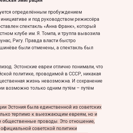
рейская эмиграция
изуется определённым пробуждением
о инициативе и под руководством режиссёра
оставлен спектакль «Анна Франк», который
тном клубе им. Я. Томпа, и труппа вывозила
аунас, Ригу. Правда власти быстро
ишинёве были отменены, а спектакль был
изод. Эстонские евреи отлично понимали, что
ской политике, проводимой в СССР, никакая
бщественная жизнь невозможна. И сохранение
и возможно только одним путём – путём
ии Эстония была единственной из советских
только терпимо к выезжающим евреям, но и
 общественные проводы. Это отношение,
 официальной советской политики