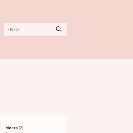
Места
(
2
):