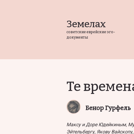
Земелах
советские еврейские эго-
документы
Те времен
Бенор Гурфель
Максу и Доре Юдейкиным, Му
Эйтельбергу, Якову Вайскопу