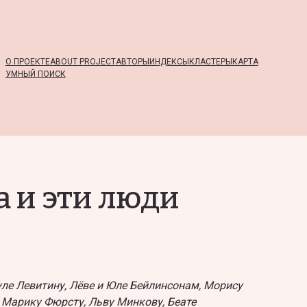
О ПРОЕКТЕ
ABOUT PROJECT
АВТОРЫ
ИНДЕКСЫ
КЛАСТЕРЫ
КАРТА
УМНЫЙ ПОИСК
а и эти люди
ле Левитину, Лёве и Юле Бейлинсонам, Морису
, Марику Фюрсту, Льву Минкову, Беате