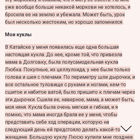
уже вообще больше никакой моркови не хотелось, я
бросила ее на землю и убежала. Может быть, урок
был несколько жестоким, но хорошо запомнился.
Мои куклы
В Катайске у меня появилась еще одна большая
настоящая кукла. До нее, кроме той, что привезла
мама в Долговку, была полусамодельная кукла
Любка. Покупные, из целлулоида, у нее были только
голова и шея с плечами. По периметру шли дырочки, и
все остальное туловище с руками и ногами, кем-то
сшитое и набитое ватой, было пришито к плечам через
эти дырочки. Сшила ее, наверное, мама, а может быть,
моя няня. Кукла была очень мягкая и гибкая, и я
помню, что мама иногда брала ее у меня, чтобы
представить себе ход операции, которую на
следующий день ей предстояло делать какой-то
женщине. Большую куклу Люсю купили мне позднее.