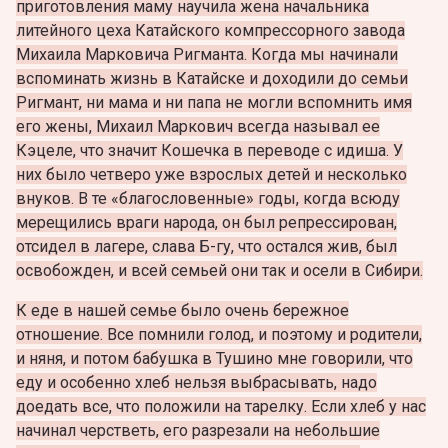
приготовления маму научила жена начальника
литейного цеха Катайского компрессорного завода
Михаила Марковича Ригманта. Когда мы начинали
вспоминать жизнь в Катайске и доходили до семьи
Ригмант, ни мама и ни папа не могли вспомнить имя
его жены, Михаил Маркович всегда называл ее
Кэцеле, что значит Кошечка в переводе с идиша. У
них было четверо уже взрослых детей и несколько
внуков. В те «благословенные» годы, когда всюду
мерещились враги народа, он был репрессирован,
отсидел в лагере, слава Б-гу, что остался жив, был
освобожден, и всей семьей они так и осели в Сибири.
К еде в нашей семье было очень бережное
отношение. Все помнили голод, и поэтому и родители,
и няня, и потом бабушка в Тушино мне говорили, что
еду и особенно хлеб нельзя выбрасывать, надо
доедать все, что положили на тарелку. Если хлеб у нас
начинал черстветь, его разрезали на небольшие