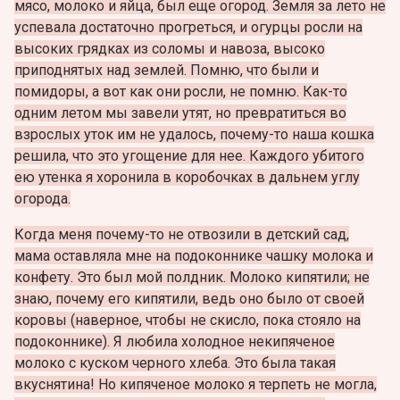
мясо, молоко и яйца, был еще огород. Земля за лето не
успевала достаточно прогреться, и огурцы росли на
высоких грядках из соломы и навоза, высоко
приподнятых над землей. Помню, что были и
помидоры, а вот как они росли, не помню. Как-то
одним летом мы завели утят, но превратиться во
взрослых уток им не удалось, почему-то наша кошка
решила, что это угощение для нее. Каждого убитого
ею утенка я хоронила в коробочках в дальнем углу
огорода.
Когда меня почему-то не отвозили в детский сад,
мама оставляла мне на подоконнике чашку молока и
конфету. Это был мой полдник. Молоко кипятили; не
знаю, почему его кипятили, ведь оно было от своей
коровы (наверное, чтобы не скисло, пока стояло на
подоконнике). Я любила холодное некипяченое
молоко с куском черного хлеба. Это была такая
вкуснятина! Но кипяченое молоко я терпеть не могла,