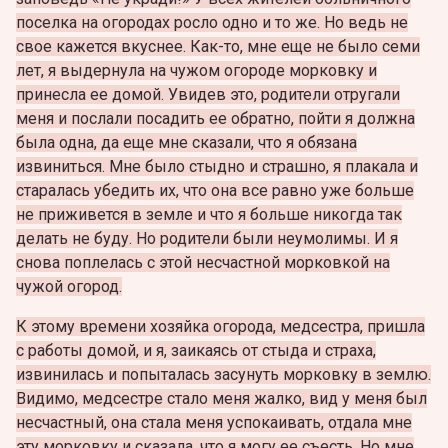
поселка на огородах росло одно и то же. Но ведь не
свое кажется вкуснее. Как-то, мне еще не было семи
лет, я выдернула на чужом огороде морковку и
принесла ее домой. Увидев это, родители отругали
меня и послали посадить ее обратно, пойти я должна
была одна, да еще мне сказали, что я обязана
извиниться. Мне было стыдно и страшно, я плакала и
старалась убедить их, что она все равно уже больше
не приживется в земле и что я больше никогда так
делать не буду. Но родители были неумолимы. И я
снова поплелась с этой несчастной морковкой на
чужой огород.
К этому времени хозяйка огорода, медсестра, пришла
с работы домой, и я, заикаясь от стыда и страха,
извинилась и попыталась засунуть морковку в землю.
Видимо, медсестре стало меня жалко, вид у меня был
несчастный, она стала меня успокаивать, отдала мне
эту морковку и сказала, что я могу ее съесть. Но мне