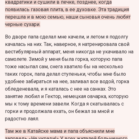
квадратики и сушили в печке, позднее, когда
появилась газовая плита, в ее духовке. Эта традиция
перешла и в мою семью, наши сыновья очень любят
черные сухари.
Во дворе папа сделал мне качели, и летом я подолгу
качалась на них. Так, наверное, я натренировала свой
вестибулярный аппарат, меня никогда не укачивало на
самолете. Зимой у меня была горка, которую папа
тоже насыпал сам, снега хватило бы на несколько
таких горок, папа делал ступеньки, чтобы мне было
удобнее забираться на нее, заливал все водой, горка
обледеневала, и я каталась с нее на санках. Это
занятие любил и Гектор, немецкая овчарка, которую
мы к тому времени завели. Когда я скатывалась с
горки и продолжала ехать, он бежал за мной и
радостно лаял.
Там же в Катайске мама и папа объяснили мне
заповедь «Не укради!» У всех жителей больничного