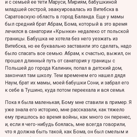
и с семьей ее тети Маруси, Мириям, бабушкиной
младшей сестрой, эвакуировалась из Витебска в
Саратовскую область в город Баланда. Еще у мамы
был средний брат Абрам, Бома, который в это время
лечился в санатории «Крынки» недалеко от польской
границы. Бабушка не хотела без него уезжать из
Витебска, но ее буквально заставили это сделать, надо
было спасать все семью. Абрам, к счастью, выжил, он
прошел длинный путь от санатория у границы с
Польшей до города Калинин, попал в детский дом,
закончил там школу. Тем временем его нашел дядя
Наум, брат их мамы, моей бабушки Сони, и забрал его
к себе в Тушино, куда потом переехала и вся семья.
Пока я была маленькая, Бому мне ставили в пример. Я
уже знала его историю, мне рассказали, как тяжело
ему пришлось во время войны, как много он перенес,
и, если я чего-нибудь боялась, мне всегда говорили,
что я должна быть такой, как Бома, он был смелым и