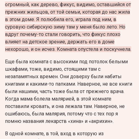
огромный, как дерево, фикус, видимо, оставшийся от
прежних жильцов, от той семьи, которая до нас жила
в этом доме. Я полюбила его, играла под ним, в
суровую сибирскую зиму там у меня было лето. Но
вдруг почему-то стали говорить, что фикус плохо
влияет на детское зрение, держать его в доме
нехорошо, и он исчез. Комната опустела и поскучнела.
Еще была комната с высокими под потолок белыми
шкафами, тоже, видимо, стоящими там с
незапамятных времен. Они доверху были набиты
книгами и какими-то папками. Наверное, не все книги
были нашими, часть тоже была от прежнего врача.
Когда мама болела малярией, в этой комнате
поставили кровать, и она лежала там. Наверное, не
ошибаюсь, была малярия, потому что с тех пор я
помню названия лекарств «хина» и «акрихин».
В одной комнате, в той, вход в которую из