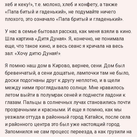
хеб и кеку!», т.е. молоко, хлеб и конфету, а также
«Папа битый и гаденький», не подумайте ничего
плохого, это означало «Папа бритый и гладенький».
У нас в семье бытовал рассказ, как меня взяли в кино.
Шла картина «Дитя Дуная». Я, конечно, не понимала
еще, что такое кино, и весь сеанс я кричала на весь
зал: «Хочу дитю Дуная!»
Я помню наш дом в Кирово, вернее, сени. Дом был
бревенчатый, а сени дощатые, лампочки там не было,
доски подогнаны друг к другу неплотно, и в щели
между ними проглядывало солнце. Мне нравилось
летом выйти в полумрак сеней и поднести ладони к
глазам. Пальцы в солнечных лучах становились почти
прозрачными и красными. И еще я помню, как мы
уезжали оттуда в районный город Катайск, после села
и районного центра это был уже настоящий город.
Запомнился не сам процесс переезда, а как грузили на