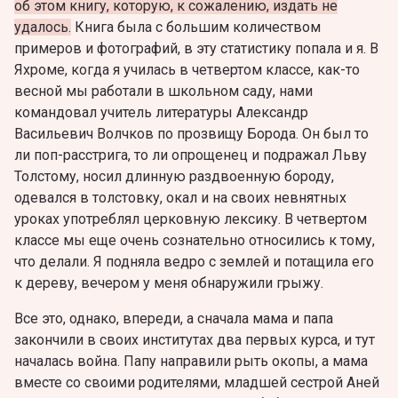
об этом книгу, которую, к сожалению, издать не
удалось.
Книга была с большим количеством
примеров и фотографий, в эту статистику попала и я. В
Яхроме, когда я училась в четвертом классе, как-то
весной мы работали в школьном саду, нами
командовал учитель литературы Александр
Васильевич Волчков по прозвищу Борода. Он был то
ли поп-расстрига, то ли опрощенец и подражал Льву
Толстому, носил длинную раздвоенную бороду,
одевался в толстовку, окал и на своих невнятных
уроках употреблял церковную лексику. В четвертом
классе мы еще очень сознательно относились к тому,
что делали. Я подняла ведро с землей и потащила его
к дереву, вечером у меня обнаружили грыжу.
Все это, однако, впереди, а сначала мама и папа
закончили в своих институтах два первых курса, и тут
началась война. Папу направили рыть окопы, а мама
вместе со своими родителями, младшей сестрой Аней