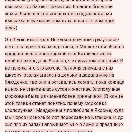
именам я добавляю фамилии. В нашей большой
семье было несколько человек с одинаковыми
именами, и фамилия помогала понять, о ком идет
речь.)
Это было или перед Новым годом, или сразу после
него, она привезла мандарины, в Москве они обычно
продавались в конце декабря, в Катайске же их
вообще никогда не бывало, я их увидела впервые. И
не поняла, что это вкусно. Тетя Аня снимала с них
шкурку, разламывала на дольки и давала мне на
блюдечке, где они и оставались лежать, пока кожица
на них не становилась сухая и жесткая. Злополучная
морковка была для меня более привычной. (В конце
этой главки станет понятно, почему морковка
злополучная.) Мандарины я полюбила в Яхроме, куда
мы через несколько лет переехали из Катайска. И до
сих пор их запах напоминает мне о зиме и празднике,
независимо от того, когда и где я их ем.