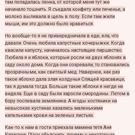
там попадалась пенка, от которой меня тут же
начинало тошнить. Я съедала конфету или печенье, а
молоко выливала в щель в полу. Если там жили
мыши, им это должно было нравиться.
Но вообще-то я не привередничала в еде, ела, что
давали. Очень любила капустные кочерыжки. Когда
квасили капусту, начиналось настоящее пиршество.
Любила я и яблоки, которые росли на двух яблонях в
саду около дома. Когда они созревали, то становились
прозрачными, как светлый мед. Наверное, как раз
такое яблоко дала злая колдунья Спящей красавице,
так я думала тогда. Больше такие яблоки я нигде не
видела. Еще в саду были заросли смородины. Летом в
бору поспевала земляника. А ягоды костяники на
невысоких кустиках казались маленькими
капельками крови на зеленых листьях.
Как-то к нам в гости приехала мамина тетя Аня
Карасина. (Хочу объяснить, почему к некоторым