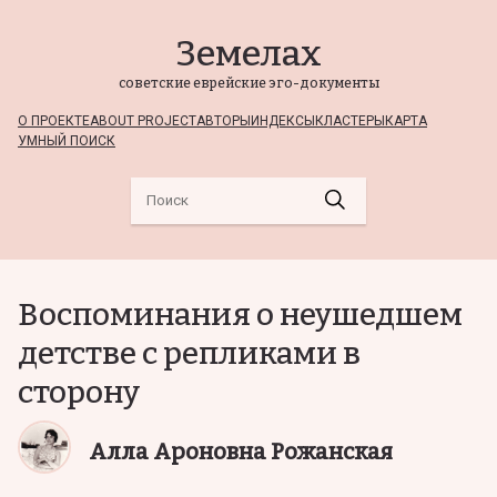
Земелах
советские еврейские эго-документы
О ПРОЕКТЕ
ABOUT PROJECT
АВТОРЫ
ИНДЕКСЫ
КЛАСТЕРЫ
КАРТА
УМНЫЙ ПОИСК
Воспоминания о неушедшем
детстве с репликами в
сторону
Алла Ароновна Рожанская