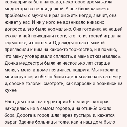
коридорчика был направо, некоторое время жила
медсестра со своей дочкой. У нее были какие-то
проблемы с мужем, и раз ей жить негде, значит, она
живет у нас. И ни у кого не возникало никаких
вопросов, это было нормально. Она готовила на нашей
кухне, к ней приходили гости, кто-то из гостей играл на
гармошке, и они пели. Однажды и нас с мамой
пригласили к ним на какое-то торжество, и я помню,
что маму уговаривали сплясать, а мама отказывалась.
Дочка медсестры была на несколько лет старше
меня, у меня в доме появилась подруга. Мы играли в
мои игрушки, и обе любили вдвоем залезать на печку
и, свесив головы, смотреть, как взрослые возились на
кухне.
Наш дом стоял на территории больницы, которая
находилась не в самом городе, а на отшибе около
бора. Дорога в город шла через пустырь и, кажется,
овраг. Здание больницы тоже, как и наш дом, было