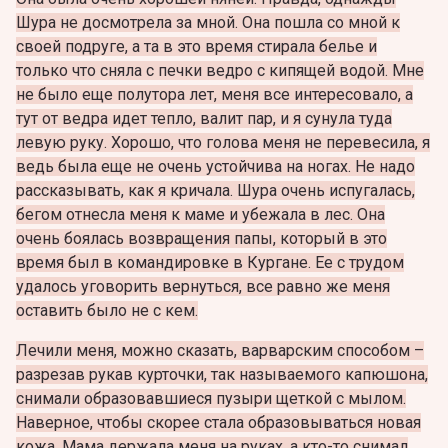
Шура не досмотрела за мной. Она пошла со мной к
своей подруге, а та в это время стирала белье и
только что сняла с печки ведро с кипящей водой. Мне
не было еще полутора лет, меня все интересовало, а
тут от ведра идет тепло, валит пар, и я сунула туда
левую руку. Хорошо, что голова меня не перевесила, я
ведь была еще не очень устойчива на ногах. Не надо
рассказывать, как я кричала. Шура очень испугалась,
бегом отнесла меня к маме и убежала в лес. Она
очень боялась возвращения папы, который в это
время был в командировке в Кургане. Ее с трудом
удалось уговорить вернуться, все равно же меня
оставить было не с кем.
Лечили меня, можно сказать, варварским способом –
разрезав рукав курточки, так называемого капюшона,
снимали образовавшиеся пузыри щеткой с мылом.
Наверное, чтобы скорее стала образовываться новая
кожа. Мама держала меня на руках, а кто-то снимал