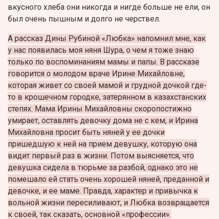
вкусного хлеба они никогда и нигде больше не ели, он
был очень пышным и долго не черствел.
А рассказ Дины Рубиной «Любка» напомнил мне, как
у нас появилась моя няня Шура, о чем я тоже знаю
только по воспоминаниям мамы и папы. В рассказе
говорится о молодом враче Ирине Михайловне,
которая живет со своей мамой и грудной дочкой где-
то в крошечном городке, затерянном в казахстанских
степях. Мама Ирины Михайловны скоропостижно
умирает, оставлять девочку дома не с кем, и Ирина
Михайловна просит быть няней у ее дочки
пришедшую к ней на прием девушку, которую она
видит первый раз в жизни. Потом выясняется, что
девушка сидела в тюрьме за разбой, однако это не
помешало ей стать очень хорошей няней, преданной и
девочке, и ее маме. Правда, характер и привычка к
вольной жизни пересиливают, и Любка возвращается
к своей, так сказать, основной «профессии».