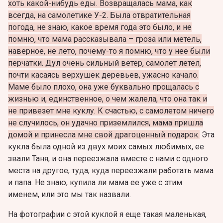
хоть какой-нибудь еды. Возвращалась мама, как
всегда, на самолетике У-2. Была отвратительная
погода, не знаю, какое время года это было, и не
помню, что мама рассказывала – гроза или метель,
наверное, не лето, почему-то я помню, что у нее были
перчатки. Дул очень сильный ветер, самолет летел,
почти касаясь верхушек деревьев, ужасно качало.
Маме было плохо, она уже буквально прощалась с
жизнью и, единственное, о чем жалела, что она так и
не привезет мне куклу. К счастью, с самолетом ничего
не случилось, он удачно приземлился, мама пришла
домой и принесла мне свой драгоценный подарок.
Эта
кукла была одной из двух моих самых любимых, ее
звали Таня, и она переезжала вместе с нами с одного
места на другое, туда, куда переезжали работать мама
и папа. Не знаю, купила ли мама ее уже с этим
именем, или это мы так назвали.
На фотографии с этой куклой я еще такая маленькая,