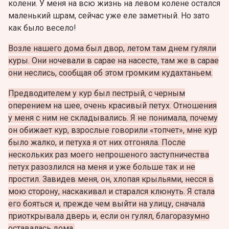
колени. У меня на всю жизнь на левом колене остался
маленький шрам, сейчас уже еле заметный. Но зато
как было весело!
Возле нашего дома был двор, летом там днем гуляли
куры. Они ночевали в сарае на насесте, там же в сарае
они неслись, сообщая об этом громким кудахтаньем.
Предводителем у кур был пестрый, с черным
оперением на шее, очень красивый петух. Отношения
у меня с ним не складывались. Я не понимала, почему
он обижает кур, взрослые говорили «топчет», мне кур
было жалко, и петуха я от них отгоняла. После
нескольких раз моего непрошеного заступничества
петух разозлился на меня и уже больше так и не
простил. Завидев меня, он, хлопая крыльями, несся в
мою сторону, наскакивал и старался клюнуть. Я стала
его бояться и, прежде чем выйти на улицу, сначала
приоткрывала дверь и, если он гулял, благоразумно
оставалась дома.