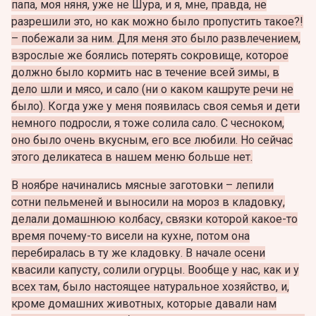
папа, моя няня, уже не Шура, и я, мне, правда, не
разрешили это, но как можно было пропустить такое?!
– побежали за ним. Для меня это было развлечением,
взрослые же боялись потерять сокровище, которое
должно было кормить нас в течение всей зимы, в
дело шли и мясо, и сало (ни о каком кашруте речи не
было). Когда уже у меня появилась своя семья и дети
немного подросли, я тоже солила сало. С чесноком,
оно было очень вкусным, его все любили. Но сейчас
этого деликатеса в нашем меню больше нет.
В ноябре начинались мясные заготовки – лепили
сотни пельменей и выносили на мороз в кладовку,
делали домашнюю колбасу, связки которой какое-то
время почему-то висели на кухне, потом она
перебиралась в ту же кладовку. В начале осени
квасили капусту, солили огурцы. Вообще у нас, как и у
всех там, было настоящее натуральное хозяйство, и,
кроме домашних животных, которые давали нам