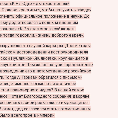
 поэт «К.Р». Однажды царственный
Гаркави креститься, чтобы получить кафедру
спечить официальное положение в науке. До
аизму дед относился с полным внешним
ложения «К.Р.» стал строго соблюдать
к тогда говорили, «жизнь доброго еврея».
 разрушило его научной карьеры. Долгие годы
сийском востоковедении пост руководителя
рской Публичной библиотеки, крупнейшего в
манускриптов. Там же он получил предложение
 возведении его в потомственное российское
и. Тогда А. Гаркави обратился с письмом-
ние, а именно: согласно ли столичное
остав правоверного иудея? В нашей семье
мню) – ответ Благородного собрания: дворяне
сть» принять в свои ряды такого выдающегося
й ответ, дед согласился стать потомственным
было всего трое в империи: