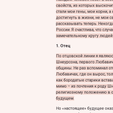
свойств, из которых выскочи
стали мои гены, мои корни, а 
достигнуть в жизни, не мои св
рассказывать теперь. Неког
России. Я счастлива, что слу
замечательному кругу людей 
1. Отец
По отцовской линии я являю
Шнеурсона, первого Любавичс
общины. Не раз вспоминал от
Любавичах, где он вырос, то
как бородатые старики встав
мимо – из почтения к роду Ш
религиозному положению в о
будущем.
Но «настоящее» будущее оказ