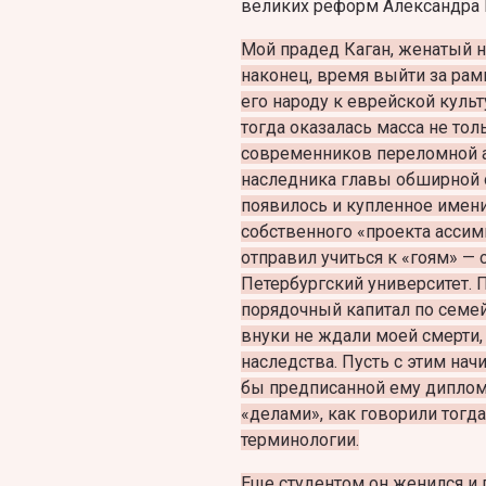
великих реформ Александра I
Мой прадед Каган, женатый на
наконец, время выйти за рам
его народу к еврейской куль
тогда оказалась масса не толь
современников переломной а
наследника главы обширной
появилось и купленное имени
собственного «проекта ассим
отправил учиться к «гоям» —
Петербургский университет. 
порядочный капитал по семей
внуки не ждали моей смерти, 
наследства. Пусть с этим на
бы предписанной ему дипломо
«делами», как говорили тогд
терминологии.
Еще студентом он женился и 