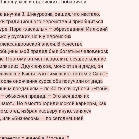
I коснулась и еврейских Любавичей.
 внучке З. Шнеурсона, решил, что настало,
ки традиционного еврейства и приобщиться
туре. Пора «хаскалы» — образования! Иллюзий
ко у русских, но и у еврейских
лександровской эпохи. В качестве
 общины мой прадед был богатым человеком;
е. Поэтому он мог позволить осуществление
иляции». Двух внуков, моих отца и дядю, он
 сначала в Киевскую гимназию, потом в Санкт-
После окончания курса оба получили от деда
ным преданиям – по 40 тысяч рублей. «Чтобы
— объяснял прадед. — Это вся доля их
чинают». Но вместо юридической карьеры, как
м, отец избрал карьеру иную: занялся
а, или «бизнесом» — по сегодняшней
переехал с женой в Москву, В