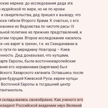
ских евреев: до исследования деда эта
иудейской по вере, но не по крови.
и свидетельства, дед пришел к выводу, что
хи гибели Второго Храма. К счастью, с его
овники из Ведомства по чистоте расы III
льной политике из прежних представлений, и
ногим горцам. Второе исследование касалось
 «из варяг в греки», т.е. из Скандинавии в
о пути по меридиану Новгород – Киев
енность. Дед доказывал, что купцами,
карте Европы, были восточноевропейские
вания его норманнами (варягами) был
йского Хазарского каганата. Оставшись после
ории будущей Киевской Руси, евреи-купцы
 Восточной Европы в тогдашний центр
тантинополь.
и складывалась своеобразно. Как ученого его
резидент Российской академии наук Великий