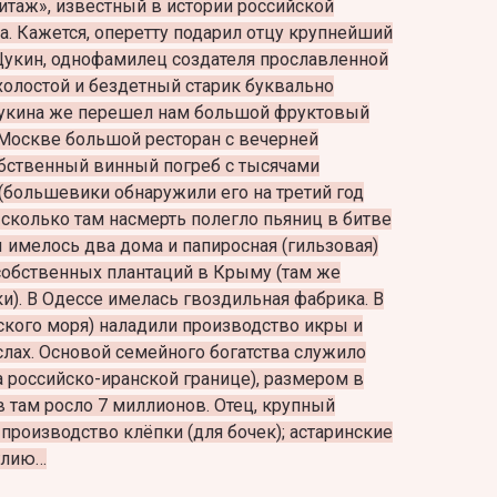
таж», известный в истории российской
а. Кажется, оперетту подарил отцу крупнейший
Щукин, однофамилец создателя прославленной
холостой и бездетный старик буквально
Щукина же перешел нам большой фруктовый
 Москве большой ресторан с вечерней
обственный винный погреб с тысячами
(большевики обнаружили его на третий год
 сколько там насмерть полегло пьяниц в битве
ы имелось два дома и папиросная (гильзовая)
 собственных плантаций в Крыму (там же
и). В Одессе имелась гвоздильная фабрика. В
ского моря) наладили производство икры и
лах. Основой семейного богатства служило
а российско-иранской границе), размером в
в там росло 7 миллионов. Отец, крупный
 производство клёпки (для бочек); астаринские
нглию…