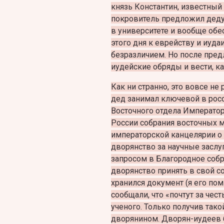
князь Константин, известный
покровитель предложил деду 
в университете и вообще обе
этого дня к еврейству и иуд
безразличием. Но после пред
иудейские обряды и вести, ка
Как ни странно, это вовсе не
дед занимал ключевой в рос
Восточного отдела Императо
России собрания восточных 
императорской канцелярии о
дворянство за научные заслуг
запросом в Благородное собра
дворянство принять в свой с
хранился документ (я его по
сообщали, что «почтут за че
ученого. Только получив тако
дворянином. Дворян-иудеев 