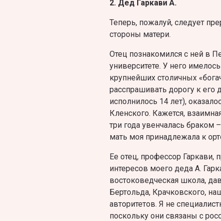
2. Дед Гаркави А.
Теперь, пожалуй, следует пре
стороны матери.
Отец познакомился с ней в Пе
университете. У него имелос
крупнейших столичных «богаче
расспрашивать дорогу к его 
исполнилось 14 лет), оказалос
Кленского. Кажется, взаимна
три года увенчалась браком 
мать моя принадлежала к ор
Ее отец, профессор Гаркави, 
интересов моего деда А. Гарк
востоковедческая школа, да
Бертольда, Крачковского, на
авторитетов. Я не специалист
поскольку они связаны с рос