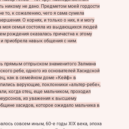
ть никому не дано. Предметом моей гордости
не то, к сожалению, чего я сама сумела
ершения. O корнях, и только о них, я и могу
да моя семья состояла из выдающихся людей
чаем рождения оказалась причастна к этому
и приобрела навык общения с ним.
сь прямым отпрыском знаменитого Залмана
кого ребе, одного из основателей Хасидской
ец, как в семейном доме «Кейф» в
лпились верующие, поклонники «альтер-ребе»,
али, когда отец, еще мальчиком, проходил
неурсонов, из уважения к высшему
бщине хасидов, которое ожидало мальчика в
алось совсем иным, 60-е годы XIX века, эпоха