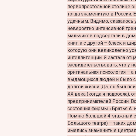
первопрестольной столице они
тогда знаменитую в России. 
удачным. Видимо, сказалось 
невероятно интенсивной трен
мальчиков подвергали в доме
книг, а с другой – блеск и ши
которую они великолепно усв
интеллигенции. Я застала о
засвидетельствовать, что у 
оригинальная психология – а
выдающихся людей и было с 
долгой жизни. Да, он был по
ХХ века (когда я подросла), 
предпринимателей России. Во
состояния фирмы «Братья А. и
Помню большой 4-этажный с
Большого театра) – таких до
имелись знаменитые централ