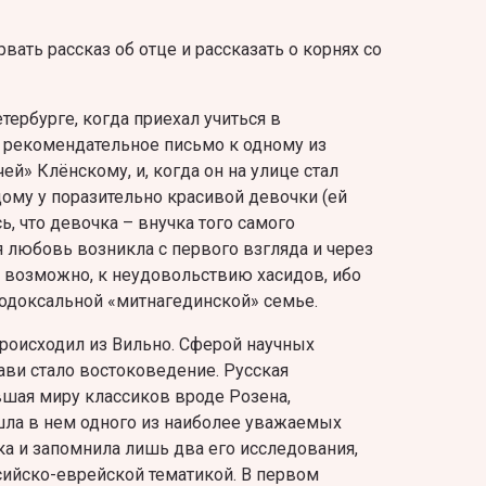
рвать рассказ об отце и рассказать о корнях со
тербурге, когда приехал учиться в
ь рекомендательное письмо к одному из
й» Клёнскому, и, когда он на улице стал
дому у поразительно красивой девочки (ей
ь, что девочка – внучка того самого
я любовь возникла с первого взгляда и через
– возможно, к неудовольствию хасидов, ибо
тодоксальной «митнагединской» семье.
происходил из Вильно. Сферой научных
ави стало востоковедение. Русская
вшая миру классиков вроде Розена,
шла в нем одного из наиболее уважаемых
ка и запомнила лишь два его исследования,
сийско-еврейской тематикой. В первом