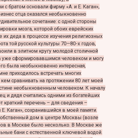
 с братом основали фирму «А. и Е. Каган»,
Бизнес отца оказался необыкновенно
удивительное сочетание: с одной стороны
ировки мозга, которой обоих еврейских
 их деда в процессе изучения религиозных
рота той русской культуры 70—80-х годов,
оили в элитном кругу молодой столичной
тца уже сформировавшимся человеком и могу
него была необыкновенно интересная,
 мне приходилось встречать многих
кем сравнивать на протяжении 80 лет моей
истине необыкновенным человеком. К началу
отец и дядя считались одними из богатейших
т краткий перечень – для сведения –
 Е. Каган», сохранившийся в моей памяти.
обственный дом в центре Москвы (возле
мов в Москве было несколько. В Москве же
ьные бани с естественной ключевой водой.