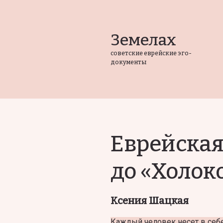
Земелах
советские еврейские эго-
документы
Еврейская
до «Холок
Ксения Шацкая
Каждый человек несет в себе