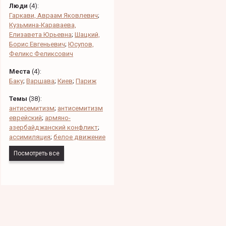
Люди
(
4
):
Гаркави, Авраам Яковлевич
;
Кузьмина-Караваева,
Елизавета Юрьевна
;
Шацкий,
Борис Евгеньевич
;
Юсупов,
Феликс Феликсович
Места
(
4
):
Баку
;
Варшава
;
Киев
;
Париж
Темы
(
38
):
антисемитизм
;
антисемитизм
еврейский
;
армяно-
азербайджанский конфликт
;
ассимиляция
;
белое движение
Посмотреть все