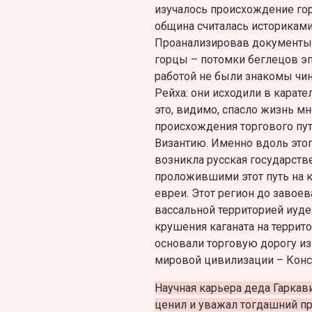
изучалось происхождение гор
община считалась историками 
Проанализировав документы 
горцы – потомки беглецов эпо
работой не были знакомы чин
Рейха: они исходили в карате
это, видимо, спасло жизнь м
происхождения торгового пути
Византию. Именно вдоль этог
возникла русская государств
проложившими этот путь на 
евреи. Этот регион до завое
вассальной территорией иуде
крушения каганата на террит
основали торговую дорогу из
мировой цивилизации – Конс
Научная карьера деда Гаркав
ценил и уважал тогдашний п