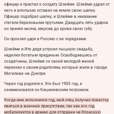
офицер и пристал к солдату Шлейме. Шлейме удрал от
него и впопыхах оставил на земле свою шапку.
Офицер подобрал шапку, и Шлейме в наказание
стегали березовыми прутьями. Двадцать пять ударов
он принял молча, закусив до крови свою губу.
Он проклял царя и Россию с ее порядками.
Шлейме и Ите дядя устроил пышную свадьбу,
наделил богатым приданым. Освободившись от
солдатчины, Шлейме со своей молодой женой
переехал к своим родителям, которые жили в городе
Могилеве-на-Днепре.
Через год родился я. Это был 1903 год, и
ознаменовался он Кишиневским погромом.
Когда мне исполнился год, мой отец получил повестку
явиться в военное присутствие, так как его год
мобилизуется в армию для отправки на Японскую