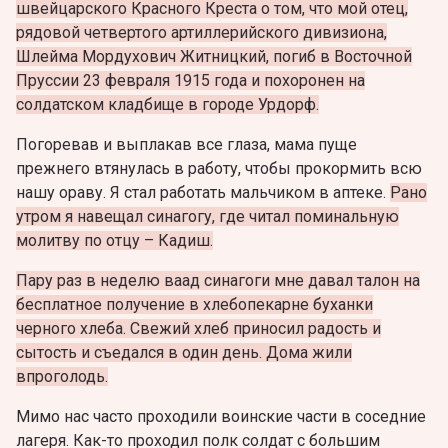
швейцарского Красного Креста о том, что мой отец,
рядовой четвертого артиллерийского дивизиона,
Шлейма Мордухович Житницкий, погиб в Восточной
Пруссии 23 февраля 1915 года и похоронен на
солдатском кладбище в городе Урдорф.
Погоревав и выплакав все глаза, мама пуще
прежнего втянулась в работу, чтобы прокормить всю
нашу ораву. Я стал работать мальчиком в аптеке.
Рано
утром я навещал синагогу, где читал поминальную
молитву по отцу – Кадиш.
Пару раз в неделю ваад синагоги мне давал талон на
бесплатное получение в хлебопекарне буханки
черного хлеба. Свежий хлеб приносил радость и
сытость и съедался в один день. Дома жили
впроголодь.
Мимо нас часто проходили воинские части в соседние
лагеря. Как-то проходил полк солдат с большим