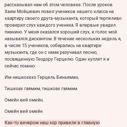
рассказывал нам об этом человеке. После уроков
Хаим Мойшевич повел учеников нашего класса на
квартиру своего друга-музыканта, который терпеливо
проверил слух каждого ученика. Я впервые увидел
пианино. У меня оказался хороший слух, и голос мой
назывался дискантом. В течение нескольких недель я,
в числе 15 учеников, собирались на квартире
музыканта, где он с нами разучивал песню,
посвященную Теодору Герцелю. Один куплет я и
сейчас помню:
Им нишкохехо Герцель Биньямин,
Тишкоах гаямим, тишкоах гаямим.
Омейн вей омейн,
Омейн вей омейн.
Как-то вечером наш хор привели в главную