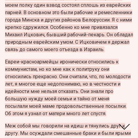
моем полку один взвод состоял сплошь из еврейских
парней. В основном это были рабочие и ремесленники
города Минска и других районов Белоруссии. Я с ними
крепко сдружился. Особенно ко мне привязался
Михаил Ицкович, бывший рабочий-пекарь. Он обладал
природным еврейским умом. С Ицковичем я держал
связь до самого моего отъезда в Израиль.
Евреи-красноармейцы иронически относились к
коммунистам, но ко мне как к политруку они
относились прекрасно. Они считали, что, по молодости
лет, я многое еще недопонимаю, но в честности и
идейности мне нельзя отказать. Они знали про
большую нужду моей семьи и тайно от меня
посылали моей маме продовольственные посылки.
Об этом я узнал от матери много лет спустя.
Меж собой мы говорили на идиш и тянулись друг к
другу. Мы осуждали смешанные браки и были ярыми