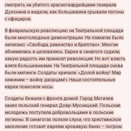
смотреть на убитого красногвардейцами генерала
Духонина и видели, как большевики срывали погоны
с офицеров.
В февральскую революцию на Театральной площади
были многолюдные демонстрации. На плакатах было
написано: «Свобода, равенство и братство». Многие
обнимались и целовались. Евреи в синагоге судили,
какую радость им принесет революция. Но вот власть
взята большевиками. На Театральной площади снова
были митинги. Солдаты кричали: «Долой войну! Мир
хижинам – войну дворцам!» Наши состоятельные
евреи повесили носы.
Солдаты бежали с фронта домой. Город Могилев
занял польский генерал Довр-Мусницкий. Польская
молодежь поступала добровольцами в польские
легионы. В синагогах ползли слухи, что христианское
население готовит евреям кровавую баню – погром.