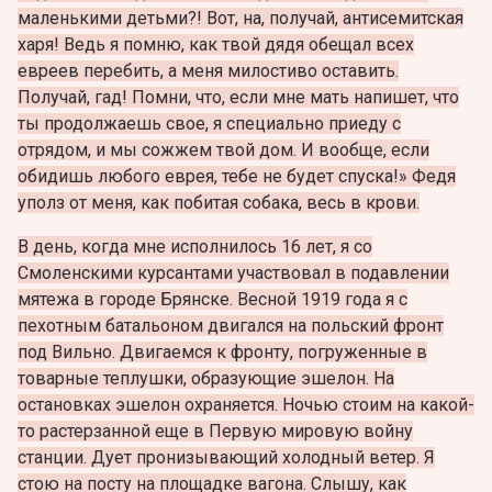
маленькими детьми?! Вот, на, получай, антисемитская
харя! Ведь я помню, как твой дядя обещал всех
евреев перебить, а меня милостиво оставить.
Получай, гад! Помни, что, если мне мать напишет, что
ты продолжаешь свое, я специально приеду с
отрядом, и мы сожжем твой дом. И вообще, если
обидишь любого еврея, тебе не будет спуска!» Федя
уполз от меня, как побитая собака, весь в крови.
В день, когда мне исполнилось 16 лет, я со
Смоленскими курсантами участвовал в подавлении
мятежа в городе Брянске. Весной 1919 года я с
пехотным батальоном двигался на польский фронт
под Вильно. Двигаемся к фронту, погруженные в
товарные теплушки, образующие эшелон. На
остановках эшелон охраняется. Ночью стоим на какой-
то растерзанной еще в Первую мировую войну
станции. Дует пронизывающий холодный ветер. Я
стою на посту на площадке вагона. Слышу, как