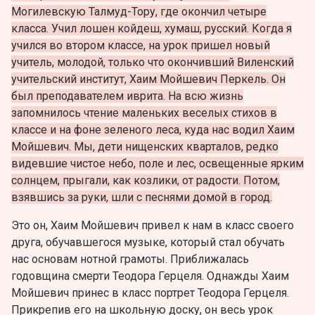
Могилевскую Талмуд-Тору, где окончил четыре
класса. Учил лошен койдеш, хумаш, русский. Когда я
учился во втором классе, на урок пришел новый
учитель, молодой, только что окончивший Виленский
учительский институт, Хаим Мойшевич Перкель. Он
был преподавателем иврита. На всю жизнь
запомнилось чтение маленьких веселых стихов в
классе и на фоне зеленого леса, куда нас водил Хаим
Мойшевич. Мы, дети нищенских кварталов, редко
видевшие чистое небо, поле и лес, освещенные ярким
солнцем, прыгали, как козлики, от радости. Потом,
взявшись за руки, шли с песнями домой в город.
Это он, Хаим Мойшевич привел к нам в класс своего
друга, обучавшегося музыке, который стал обучать
нас основам нотной грамоты.
Приближалась
годовщина смерти Теодора Герцеля. Однажды Хаим
Мойшевич принес в класс портрет Теодора Герцеля.
Прикрепив его на школьную доску, он весь урок