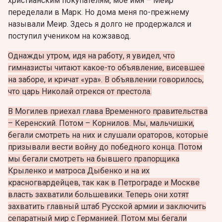
христианским покупателям, мое имя – Меир
переделали в Марк. Но дома меня по-прежнему
называли Меир. Здесь я долго не продержался и
поступил учеником на кожзавод.
Однажды утром, идя на работу, я увидел, что
гимназисты читают какое-то объявление, висевшее
на заборе, и кричат «ура». В объявлении говорилось,
что царь Николай отрекся от престола.
В Могилев приехал глава Временного правительства
– Керенский. Потом – Корнилов. Мы, мальчишки,
бегали смотреть на них и слушали ораторов, которые
призывали вести войну до победного конца. Потом
мы бегали смотреть на бывшего прапорщика
Крыленко и матроса Дыбенко и на их
красногвардейцев, так как в Петрограде и Москве
власть захватили большевики. Теперь они хотят
захватить главный штаб Русской армии и заключить
сепаратный мир с Германией. Потом мы бегали