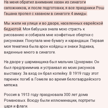
На меня обратил внимание хазан из синагоги
сапожников, и после подготовки, я все праздники Рош
Гашана пропел с хазаном в синагоге 4 амиды.
Мы жили на улице и во дворе, населенных еврейской
беднотой.
Моя бабушка знала мою страсть к
рисованию и собирала мне конфетные обертки с
рисунками. Покупала мне бумагу и карандаши. Первая
моя тематика была арон койдеш и знаки Зодиака,
виденные много в синагоге.
На дворе у шарманщика был мальчик Цукерман. Он
был предприимчив и устраивал из моих рисунков
выставку. За вход он брал копейку. В 1919 году этот
паренек погиб в Гомеле во время белогвардейского
мятежа.
Россия в 1913 году праздновала 300 лет дома
Романовых. Всюду были иллюминации, портреты
царя и флаги.