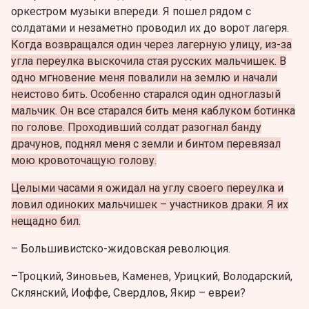
оркестром музыки впереди. Я пошел рядом с
солдатами и незаметно проводил их до ворот лагеря.
Когда возвращался один через лагерную улицу, из-за
угла переулка выскочила стая русских мальчишек. В
одно мгновение меня повалили на землю и начали
неистово бить. Особенно старался один одноглазый
мальчик. Он все старался бить меня каблуком ботинка
по голове. Проходивший солдат разогнал банду
драчунов, поднял меня с земли и бинтом перевязал
мою кровоточащую голову.
Целыми часами я ожидал на углу своего переулка и
ловил одиноких мальчишек – участников драки. Я их
нещадно бил.
– Большивистско-жидовская революция.
–Троцкий, Зиновьев, Каменев, Урицкий, Володарский,
Склянский, Иоффе, Свердлов, Якир – евреи?