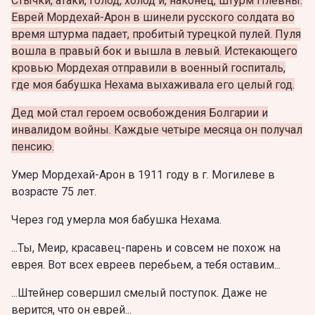
Стычки, атаки, голод, холод и, наконец, штурм Плевны.
Еврей Мордехай-Арон в шинели русского солдата во
время штурма падает, пробитый турецкой пулей. Пуля
вошла в правый бок и вышла в левый. Истекающего
кровью Мордехая отправили в военный госпиталь,
где моя бабушка Нехама выхаживала его целый год.
Дед мой стал героем освобождения Болгарии и
инвалидом войны. Каждые четыре месяца он получал
пенсию.
Умер Мордехай-Арон в 1911 году в г. Могилеве в
возрасте 75 лет.
Через год умерла моя бабушка Нехама.
...Ты, Меир, красавец-парень и совсем не похож на
еврея. Вот всех евреев перебьем, а тебя оставим...
...Штейнер совершил смелый поступок. Даже не
верится, что он еврей...