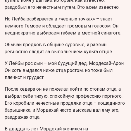
купить коня у цыгана, который, как известно,
раздобыл его нечестным путем. Это всем известно.
Но Лейба разбирается в «черных точках» – знает
немного Геморе и обладает громовым голосом. Он
неоднократно выбираем габаем в местной синагоге.
Обычаи предков в общине суровые, и раввин
ревностно следит за выполнением культа отцов.
У Лейбы рос сын – мой будущий дед. Мордехай-Арон.
Он хоть выдался ниже отца ростом, но тоже был
плечист и грудаст.
После хедера он не пожелал пойти по стопам отца, а
выбрал себе тихую, спокойную профессию портного.
Его коробили нечестные проделки отца – лошадиного
барышника, и Мордехай часто высказывал ему это,
раздражая отца.
В двадцать лет Мордехай женился на