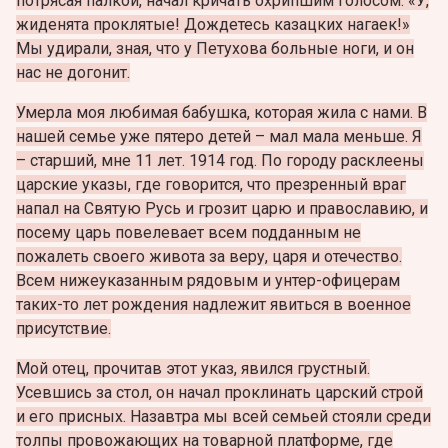
потрясая палкой, начал кричать охрипшим голосом: «У,
жиденята проклятые! Дождетесь казацких нагаек!»
Мы удирали, зная, что у Петухова больные ноги, и он
нас не догонит.
Умерла моя любимая бабушка, которая жила с нами. В
нашей семье уже пятеро детей – мал мала меньше. Я
– старший, мне 11 лет. 1914 год. По городу расклеены
царские указы, где говорится, что презренный враг
напал на Святую Русь и грозит царю и православию, и
посему царь повелевает всем подданным не
пожалеть своего живота за веру, царя и отечество.
Всем нижеуказанным рядовым и унтер-офицерам
таких-то лет рождения надлежит явиться в военное
присутствие.
Мой отец, прочитав этот указ, явился грустный.
Усевшись за стол, он начал проклинать царский строй
и его присных. Назавтра мы всей семьей стояли среди
толпы провожающих на товарной платформе, где