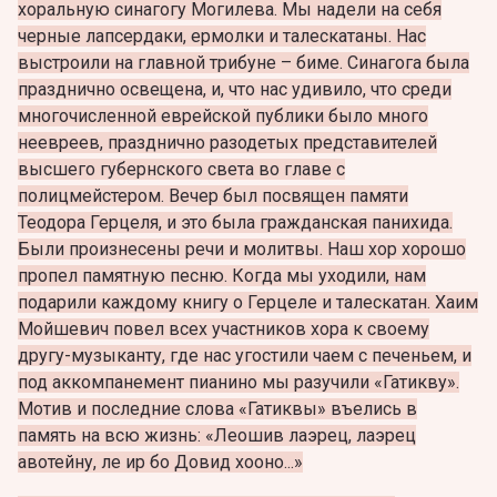
хоральную синагогу Могилева. Мы надели на себя
черные лапсердаки, ермолки и талескатаны. Нас
выстроили на главной трибуне – биме. Синагога была
празднично освещена, и, что нас удивило, что среди
многочисленной еврейской публики было много
неевреев, празднично разодетых представителей
высшего губернского света во главе с
полицмейстером. Вечер был посвящен памяти
Теодора Герцеля, и это была гражданская панихида.
Были произнесены речи и молитвы. Наш хор хорошо
пропел памятную песню. Когда мы уходили, нам
подарили каждому книгу о Герцеле и талескатан. Хаим
Мойшевич повел всех участников хора к своему
другу-музыканту, где нас угостили чаем с печеньем, и
под аккомпанемент пианино мы разучили «Гатикву».
Мотив и последние слова «Гатиквы» въелись в
память на всю жизнь: «Леошив лаэрец, лаэрец
авотейну, ле ир бо Довид хооно...»