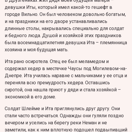
В Друзгениках жил дядя моей будущей матери –
девушки Иты, который имел какой-то гешефт в
городе Вильно. Он был человеком довольно богатым,
и на праздники на его дворе устанавливались
длинные столы, накрывались специально для солдат
и бедного люда. Душой и хозяйкой этих праздников
была восемнадцатилетняя девушка Ита – племянница
хозяина и моя будущая мать.
Ита рано осиротела. Отец ее был меламедом и
содержал хедер в местечке Чаусы под Могилевом-на-
Днепре. Ита училась наравне с мальчиками у ее отца и
переняла всю премудрость хедера. Оставшись
сиротой, она нашла приют у дяди и стала хозяйкой –
экономкой в его доме.
Солдат Шлейме и Ита приглянулись друг другу. Они
стали часто встречаться. Однажды они гуляли поздно
вечером и уселись на берегу реки Неман и не
заметили, как к ним вплотную подошел подвыпивший