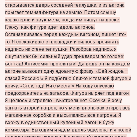
открывается дверь соседней теплушки, и из вагона
прыгает темная фигура на землю. Потом слышу
характерный звук мела, когда им пишут на доске.
Гляжу, как фигура идет вдоль вагонов.
Останавливаясь перед каждым вагоном, пишет что-
то. Я соскакиваю с площадки и силюсь прочитать
надпись на стене теплушки. Разобрав надпись, я
ощутил как бы сильный удар прикладом по голове:
вот гад! Антисемит проклятый! Да ведь он на каждом
вагоне выводит одну ядовитую фразу: «Бей жидов –
спасай Россию!» Я подбегаю ближе к темной фигуре и
кричу: «Стой, гад! Ни с места!» На ходу опускаю
предохранитель на затворе. Фигура ныряет под вагон.
Я целюсь и стреляю... выстрела нет. Осечка. Я хочу
загнать второй патрон, но у меня впопыхах открылась
магазинная коробка и высыпались все патроны. Я
вхожу в единственный купейный вагон и бужу
комиссара. Выходим и идем вдоль эшелона, и я полой