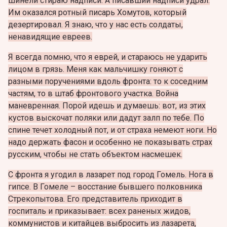
шинели стираю надписи. А писавший надписи удрал.
Им оказался ротный писарь Хомутов, который
дезертировал. Я знаю, что у нас есть солдаты,
ненавидящие евреев.
Я всегда помню, что я еврей, и стараюсь не ударить
лицом в грязь. Меня как мальчишку гоняют с
разными поручениями вдоль фронта: то к соседним
частям, то в штаб фронтового участка. Война
маневренная. Порой идешь и думаешь: вот, из этих
кустов выскочат поляки или дадут залп по тебе. По
спине течет холодный пот, и от страха немеют ноги. Но
надо держать фасон и особенно не показывать страх
русским, чтобы не стать объектом насмешек.
С фронта я угодил в лазарет под город Гомель. Нога в
гипсе. В Гомеле – восстание бывшего полковника
Стрекопытова. Его представитель приходит в
госпиталь и приказывает: всех раненых жидов,
коммунистов и китайцев выбросить из лазарета,