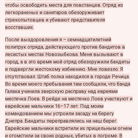
чтобы освободить места для повстанцев. Отряд из
легкораненых и санитаров обезоруживает
стрекопытовцев и убивают представителя
восставших.
После выздоровления я – семнадцатилетний
политрук отряда, действующего против бандитов в
лесистых местах Новозыбкова. Меня вызывают в
город, а в это время мой отряд обезоружили бандиты
и подвергли жестокому избиению. Мне повезло. Я
отсутствовал. Штаб полка находился в городе Речица.
Во время моего пребывания там сообщили, что банда
Галака учинила зверскую расправу над евреями
местечка Лоев.
В рейде на местечко Лоев участвуют и
еврейские мальчики 16–17 лет. Под моим
командованием мы устроили засаду на берегу
Днепра. Бандиты переправлялись на наш берег.
Еврейские мальчики встретили их прицельным огнем
и отомстили за своих родных, убитых в погроме. В