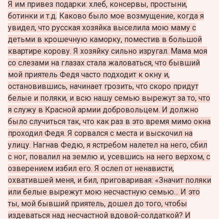
Я им привез подарки: хлеб, консервы, простыни,
ботинки и т.д.
Каково было мое возмущение, когда я
увидел, что русская хозяйка выселила мою маму с
детьми в крошечную каморку, поместив в большой
квартире корову. Я хозяйку сильно изругал. Мама моя
со слезами на глазах стала жаловаться, что бывший
мой приятель Федя часто подходит к окну и,
остановившись, начинает грозить, что скоро придут
белые и поляки, и всю нашу семью вырежут за то, что
я служу в Красной армии добровольцем. И должно
было случиться так, что как раз в это время мимо окна
проходил Федя. Я сорвался с места и выскочил на
улицу. Нагнав Федю, я ястребом налетел на него, сбил
с ног, повалил на землю и, усевшись на него верхом, с
озверением избил его. Я ослеп от ненависти,
охватившей меня, и бил, приговаривая: «Значит поляки
или белые вырежут мою несчастную семью... И это
ты, мой бывший приятель, дошел до того, чтобы
издеваться над несчастной вдовой-солдаткой? И