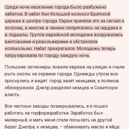
Среди ночи население города было разбужено
набатом. В набат бил большой колокол Братской
церкви в центре города. Евреи приняли это за сигнал к
погрому, и многие в панике попрятались на чердаки и
в подвалы. Группа еврейской молодежи вооружилась
винтовками и револьверами и обстреляла
колокольню. Набат прекратился. Молодежь теперь
патрулировала по городу каждую ночь.
Польские легионеры ловили евреев на улицах и гнали
рыть окопы на окраине города. Однажды утром все
проснулись и видят: город занят немцами, а поляков
обезоружили. Днепр разделял немцев и Советскую
власть.
Все частные заводы позакрывались, и я пошел
работать на торфоразработки. Заработок был
мизерный, и мать меня стала посылать на другой
берег Днепра, к немцам, – обменивать масло и яйца