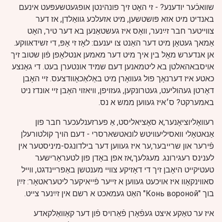
שוואכֿער יודענע? - זי האָט זיך פונהינטן אופגעטשעפּעט אינעם
באנדיט מיט אזא פּושטשען, מיט אזעלכע גוואַלדן, אז דער
צווייטער חבר זײַנער, וואָס איז געשטאַנען בא דער טיר, האָט
אַמאך געטאָן מיט דער האַנט צו יענעם: לאָז זי אָפּ, די זשידאּווקע.
אן אנדערש מאָל בין איך מיט דער מאמען אנטלאָפן פֿון שטוב זיך
אויסבאהאלטן בא ליטמאנען דעם שמיד אונטערן בעט. די גאַנצע
כאטע איז דערנאָך פול געוואָרן מיט באַלאַכאָוודצעס. זיי האָבן
דאָרטן געהוליעט, געטרונקען, געזויפן, וויאזוי האָבן זיי אונדז ניט
באמערקט? ס׳איז געווען ממש א נס.
רעוואָליוציאָנער,א סאָציאליסט, אַ פערזענלעכער חבר פון
אַנאטאָלי וואסיליעוויטש לונאטשארסרי - דעם הויך קולטורעלן
פֿירער און שרייבער,ער איז געווען דער בילדונגס-מיניסטער אין
לענינס רעגירונג. מעגלעך,אז אפן באָדן פון לטעראַרישער
טעטיקייט היאָבן זיך די דאָזיקע צוויי מענטשן באַפריינדגט, ווייל
סאווינקאָוו איז אויכעט געווען א זייער פֿייאיקער ליטעראטאָר: זײַן
בוך "Конь вороной" האַט געמאכט א רשם אין זײַנער צייט.
איז ער טאַקע איצט געפֿאָרן פֿאַרויס פֿון דער קאַוואַלקאדע