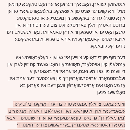
אנטשוויגן געוואָרן, האָב איך דערזען אַז ער האָט טאַקע אַ קרומען
מויל, ווי אַ קוועדער שניט פֿון אַ שאַשקע. באַלאַכאָוויטש איז געווען
אין אַ טונקל-גרויער בעקעשע. זײַן מעכטיקע, אויסגעפוקלטע
ברוסט האָט זיך אלץ פארויסגערוקט צום פערדס הריווע. אין
גאנצן האָט ער אויסגעזען ווי אַ ריזן סאַמאָוואַר, נאָר אנשטאָט דער
אויבערשטער קאַנפֿאָרקע איז אַף אים געווען אַ באַראַשקענע
נידעריקע קובאנקע.
דער סוף פון די דאָזיקע צווייען איז געווען - באַלאַכאַוויטש איז
אַנטלאפֿן קיין אויסלאַנד
, סאַוואנקאָוו האָט געענדיקט זײַן לעבן אין
די ווענט פון גפּו. מע זאגט, אז ער איז זיך באגאנגען א
זעלבסטמאָרד, ארויסגעוואָרפן זיך פון פענסטער. דער אמת איז,
אַז מע האָט אים אַרויסגעוואָרפֿן. וועגן דעם איז פּאַראן בא
סאָלזשעניצינען.
ווי מע צאָגט: צו אַלץ נעמט אַ סוף. צו דער דאָזיקער בלוטיקער
עפּאַפּייע איז אויך אַ סוף געקומען. דאָס לעבן האָט זיך אָנגעהייבן
"נאָרמאליזירן". גרינגער פון אלעמען איז געווען די שוסטער - אַנאָל
מיט אַ דראַטווע איז שטענדיק באָ זיי געווען צו דער האַנט, די