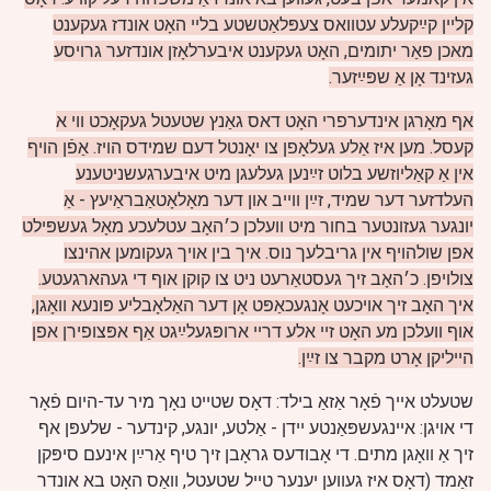
קליין קײַקעלע עטוואס צעפּלאַטשטע בליי האָט אונדז געקענט
מאכן פאַר יתומים, האָט געקענט איבערלאָזן אונדזער גרויסע
געזינד אָן אַ שפּײַזער.
אף מאָרגן אינדערפרי האָט דאס גאַנץ שטעטל געקאָכט ווי א
קעסל. מען איז אַלע געלאָפן צו יאָנטל דעם שמידס הויז. אַפֿן הויף
אין אַ קאַליוזשע בלוט זײַנען געלעגן מיט איבערגעשניטענע
העלדזער דער שמיד, זײַן ווייב און דער מאָלאָטאַבראַיעץ - אַ
יונגער געזונטער בחור מיט וועלכן כ׳האָב עטלעכע מאָל געשפּילט
אפן שולהויף אין גריבלעך נוס. איך בין אויך געקומען אהינצו
צולויפן. כ׳האָב זיך געסטאַרעט ניט צו קוקן אוף די געהארגעטע.
איך האָב זיך אויכעט אָנגעכאַפּט אָן דער האַלאָבליע פּונעא וואָגן,
אוף וועלכן מע האָט זיי אלע דריי ארופּגעלײַגט אַף אפּצופירן אפן
הייליקן אָרט מקבר צו זײַן.
שטעלט אייך פֿאָר אַזאַ בילד: דאָס שטייט נאָך מיר עד-היום פֿאָר
די אויגן: איינגעשפּאַנטע יידן - אַלטע, יונגע, קינדער - שלעפּן אף
זיך אַ וואָגן מתים. די אָבודעס גראָבן זיך טיף אַרײַן אינעם סיפּקן
זאַמד (דאָס איז געווען יענער טייל שטעטל, וואַס האָט בא אונדר