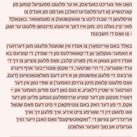
האָט אזוי געריכט כוועדאָסן, אז ער פלעגט ספעציעל קומען פון
קאַרטשײַע (אַ דערפלאָנדערהאלבן ווערסט פון אונדז) צו
אויסלעשן די שבת ליכט צי אַוועקשטעלן אַ סאַמאָוואר. באַצאָלן?
פֿאר קיין געלט ניט. מען איז דאָך אייגענע מיינטשן-פֿלעגט ער זאָגן,
- צו וואָס די חשבונות
באַלד באם אַרײַנפאָרן צו אונדז אין שטעטל פלעגט מען דערהערן
א האמער-געקלאַךּ אָן די קאוואדלעס פון די שמידן. די קוזניעס בא
אונדז זײַנען געווען א מין סאָרט קלובן, וואָס פֿלעגן צוציען צו זיך די
ערד-אַקערער, די הײ-שניטער, די אָקסן-אָנטריַיבער אויף זייערע
אַרבעס. זיי פלעגן אָפּשטופּן אָן א זייט דעם מאָלאָטאָכּאַיעץ (דעם,
וואָס פלעגט קלאַפן מיטן גרויסן האמער) אַ שפּײַ טאָן אין דער
האַרטער ווי שטיין דלאָניע, אַ נעם טאָן דעם פּודען האמער און –
דאַווײַ! פונקען פון דער קוזניע אַרויספלעגן נעמען פליען פון דער
אַקס, די פון דער האק באם צונויפקאָכן זי מיט דעם פּאַס שטאָל
וואו ס'וועט זײַן די שאַרפע צײַט אירע. איך פֿלעגן זיך אויך
אַרײַנדרייען צווישן די ״זאַקאַזטשיקעס" וואָס האבן זייער הויך
גערעדט און נאָך העכער געלאַכט.