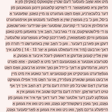
מיט אזא שאָב-מעסער דעם שטיין-אָקוואוקס (נאַקיפּ) פון א
הליאַק ציא סאמאָוואַר. די דאָזיקע קלאַנגען זײַנען געגאנגען פון
דער בלעכאַרניע, וואָס האָט געהערט צו מיין טאַטן. שפּעטער אַ
ביסל, ווען כ' בין געוואָרן שוין אַ פּאָלנער מענטש און אויפגעהערט
ארומלויפן איבער די קוזניעס, שוסטער-און-שנײַדער-ווארשטאַטן,
צו די פּילשטשיקעס, צו די גארבער, האָב איך צוזאמען מיטן טאטן
גענומען ווײַסן סאַמאָווארן, פֿארריכטן קאליע געוואָרענע שלעסער,
דעקן און פארבן דעכער... ווען כ' האָב שוין באהערשט די תורה פון
דאך-ארבעט (מיר איז דעמאלט געווען אַ יאָר 13 - 14 ) פלעג איך
שוין אַליין קענען אָנדעקן אַ דאשעק-דעכל איבער אַ גאַנעק, אַ
סטרעכע אונטער אַ גאָנטענעם דאך מיט אַ לאָטעק - אַזאַ סאָרט
רינווע, אַרומדעקן אַ דאַך-ביידל און נאָך אזוינע אַרבעטן, וואָס האָט
געפֿאָדערט געניטקייט און קענטעניש. דער טאטע איז מיט מיין
ארבעט געווען שטארק צעפֿרידן, אַז ער האָט מיר אפילו געשיקט
אָנדערן דאָס שטיבל פון יהודה דעם צדיק.
דאָ האָב איך זיך אף
טויט דערשראָקן.
יהודה דעם צדיקס שטוב איז געווען אין א
געסלקע לעבן דער אלטער שול. דער דאך אַף איר איז געווען פון
גאָנט, נאך גאנץ נישקשהדיקע גאָנט, וואו ניט וואו איז געווען אַ
הייפּעלע גרינם מאָך, וואו ניט וואו איז געווען אַ פֿאַריסענער גאָנט,