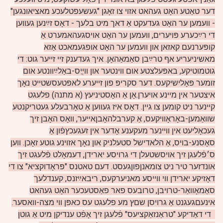
דער טאַטע האָט געהאט אזוי צו זאָגן "געשעפטלעכע מאציאונגען"
- וועמען ער האָט געדעקט אַ דאך מיט בלעך - דאָס זײַנען געווען
די רײַכערע פּויערים, וועמען ער האָט אויסגעהאמערט אַ
קופּערנעם קאזאן און וועמען ער האָט אופגעמאכט אַזא
מאשיניעריע אף טרײַבן סאַמאַהאָן. איך געדענק זיי זייער גוט: די
גוטמוטיקע, באפּעלצטע אום ווינטער און ווײֲס-באַלײַוונטע אום
זומער פּאָלישיקעס. דער סקריפּ פון זייערע לאפּטעסשטייט נאָך
איצטער אין מיינע אויערן.אָן אַ האָסטיניעץ (א מתנה) פלעגט
קיינער ניט קומען צו גיין. דאָס איז געווען אַ טאָרבעלע געטריקנטע
שוואַמען-באָראָוויקעס, אַ קערבלהאָבןאייער, וואָס האָבן זיך
געכאָליעט אין וויינער מעקענע אָדער אין זעגעכץפֿון אַ
סאָסנע-בויס, אַ הלאדישל סטעלניק און נאָך אזוינע גוטע זאָכן. ווען
ס׳פֿלעגן זיך אויסשטעלן די גרויסע יארידן, דעמאָלט פֿלעגט זיך
אונדזער טיר ניט צומאנןפוןגעסט. דעם טאטנס "פּראָדוקציא" צו די
דאָזיקע יארידן ווי ווייסע מאניערקעס, ריבאײַזנס, קענדלעך
סאַמאָוואַר-טרויבן, טרובעס פאר פאַסטעכער האָט געהאט
אינעםגעגנט אַ גרויסן שםץ מע פלעגט עס כאפּן ווי מצה-וואסער.
די דאַדיקע "טראַנזאַקציעס" פֿלעגן זיך אָפֿט ענדיקן מיט אַ גוטן