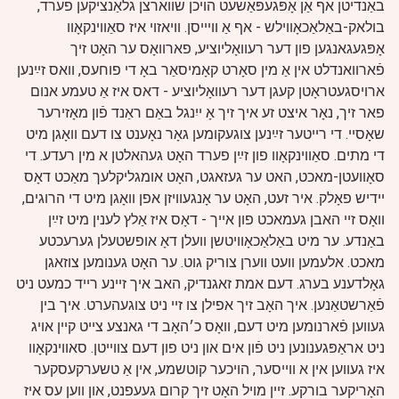
באַנדיטן אף אַן אָפּגעפּאַשעט הויכן שווארצן גלאַנציקען פערד,
בולאק-באַלאַכאָווילש - אף אַ ווײיסן. וויאזוי איז סאַווינקאָוו
אָפּגעגאנגען פון דער רעוואָליוציע, פארוואָס ער האָט זיך
פֿארוואנדלט אין אַ מין סאָרט קאָמיסאַר באָ די פוחעס, וואס זײַנען
ארויסגעטראָטן קעגן דער רעוואָליוציע - דאס איז אַ טעמע אנום
פאר זיך, נאָר איצט זע איך זיך אָ ייִנגל באַם ראַנד פֿון מאָזירער
שאָסײ. די רייטער זײַנען צוגעקומען גאָר נאָענט צו דעם וואָגן מיט
די מתים. סאַווינקאָוו פון זײַן פערד האָט געהאלטן א מין רעדע. די
סאָוועטן-מאכט, האט ער געזאגט, האָט אומגליקלעך מאַכט דאָס
יידיש פאָלק. איר זעט, האָט ער אָנגעוויזן אפן וואָגן מיט די הרוגים,
וואָס זיי האבן געמאכט פון אייך - דאָס איז אַלץ לענין מיט זײַן
באַנדע.
ער מיט באַלאַכאָוויטשן וועלן דאָ אופשטעלן גערעכטע
מאכט. אלעמען וועט ווערן צוריק גוט. ער האָט גענומען צוזאגן
גאָלדענע בערג. דעם אמת זאגנדיק, האב איך זיינע רייד כמעט ניט
פֿאַרשטאַנען. איך האָב זיך אפילן צו זיי ניט צוגעהערט. איך בין
געווען פֿארנומען מיט דעם, וואָס כ׳האָב די גאנצע צייט קיין אויג
ניט אראַפּגענונען ניט פֿון אים און ניט פון דעם צווייטן. סאווינקאָוו
איז געווען אין א ווייסער, הויכער קוטשמע, אין אַ טשערקעסקער
האָריקער בורקע. זיין מויל האָט זיך קרום געעפנט, און ווען עס איז