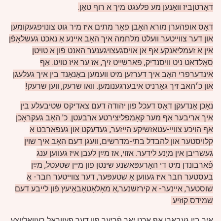
דאָרטןביז וואַנען מע פלעגט מיך א רוף טאָן.
דאָס אופהערן מורא האָבן פאַר מתים איז מיר גוט צונויפגעקומען
און דער צווייטער וועלט מלחמה איך האָב איינע אַ נאכט געשלאָפֿן
אין אַ זעמליאַנקע אף אן אויסגעצויגענער האַנט פֿון אַ טויטן
סאָלדאט ניט וויסנדיק, פֿארשייט זיך, אז ער איז טויט. אַף
אינדערפרי האָב איך דערזען מיט וועמען באַנאַנד בין איך געלעגן
און כ׳האב זיך גאָרניט איבערגענומען. וואו שרעק, ווען שרעק!
נאָכן אָנדעקן דאָס דעכל פון יהודה דעם צאדיקס שטיבעלע בין
איך אריבער אַף מער קאָמפּליצירטע ארבעטן. כ' האָב געקראָכן
אף הויכע צוויי-עטאַזשיקע הײַזער, געדעקט און געפארבט אַ
קלויסטער און להבדל בתי-מדרשים, וועגן דעם האָב איך שוין
געשריבן אין מיַנע לידער.
אזוי, אז מײַן לעבן איז געווען ענג
פֿארבונדן מיט די האָרעפּאשנע שינטן פון מיין שטעטל, מײַן
בעסטער חבר איז געווען אַ שטעפּער, דער צווייטער חבר- אַ
שוסטער, איינער- א קירזשנער,אַ מאָלאָטאָבאָיעץ פֿון לייבע דעם
שמידס קוזיע.
איך בין געבאָרן אף אַכט יאָר פֿריער פון דער פעווראל רעוואָליוצע.