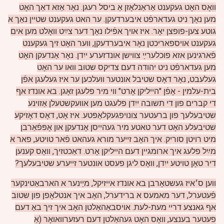
וואָס האָט געקענט אַראַנלאָזן אַ ביסל רעגן. נאָר אַזא דאַך האָט
מען נאָך ניט געדארפֿט איבערדעקן. ער האט געקענט שטיין נאַך א
גוטע צען-פופצן יאָר. איז אויך אפֿילו נאָך דער צײַט וואָלט מען אים
געקענט אויספאריכטן נאָר איבערדעקן, ווער האָט זיך געקענט
פֿארגינען אזא פוכלערײַ צווישן אונדזערע ייִדן.
נאָר אַנדעקן האָט
מען געדארפֿט ניט יהודה דעם צדיקס שטוב וואו ער האָט
געלעבט, נאָר דאָס שטיבל אונטער וועלכען ער איז געלעגן אפֿן
בית-עלמין - אָפֿן "הייליקן אָרט" ווי מיר פלעגן זאָגן. בא אונדז אף
די קברים פון די תשובה ייִדן פלעגט מען אוועקשטעלן אַזוינע
שטיבעלעך פון ברעטער צונויפגעקלאַפּטע. איז אָט, דאָס דאָזיקע
שטיבעלע האָט דער טאטע מיר געהייסן אָנדעקן און אָפּפֿאַרבן
מיט רויטן סוריק. איך האָב זייער מורא געהאט פֿאר טויטע, פאר א
מײַל פלעג איך ארומגיין דעם הייליקן אָרט. דאַכטזיך, וואָס קענען
דיר טאָן טויטע ייִדן, וואָס ליגן פעסט אונטער זייערע שטיבעלעך?
ווען ס׳איז געשטאָרבן בא אונדז אייזיקל, מיַינער א הארבאַטינקער
פֿעטערל, דער מאמעס א ברידערל, האָב איך אנטלאָפן פון שטוב
אף גאנצע דריי מעת-לעת.
אויסבאַהאַלטן האָב איך זיך באַ דעם
פעטער בענצע, וואָס האָט געהאַלטן דעם רעזערוואואָר (אַ