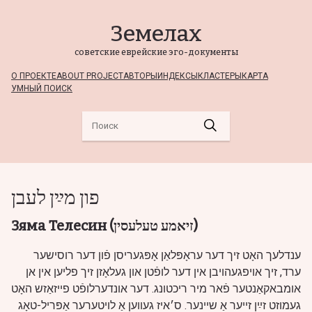
Земелах
советские еврейские эго-документы
О ПРОЕКТЕ
ABOUT PROJECT
АВТОРЫ
ИНДЕКСЫ
КЛАСТЕРЫ
КАРТА
УМНЫЙ ПОИСК
פון מײַן לעבן
Зяма Телесин (זיאמע טעלעסין)
ענדלעך האָט זיך דער עראָפּלאַן אָפּגעריסן פֿון דער רוסישער
ערד, זיך אויפגעהויבן אין דער לופֿטן און געלאָזן זיך פליען אין אן
אומבאקאַנטער פֿאר מיר ריכטונג. דער אונדערלופֿט פייזאַזש האָט
געמוזט זײַן זייער אַ שיינער. ס׳איז געווען אַ לויטערער אַפּריל-טאָג