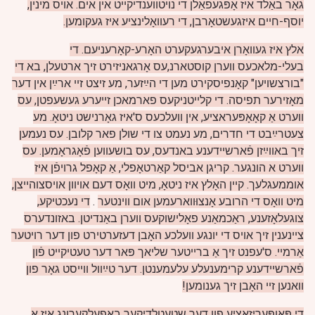
גאָר באַלד איז אָפּגעפאַלן די נויטווענדיקייט אין אים. אויס מינין,
יוסף-חיים איזגעשטאָרבן, די רעוואָלינציע איז געקומען.
אלץ איז געוואָרן איבערגעקערט האָרע-קאָרעניעם. די
בעלי-מלאכעס ווערן קוסטארנ,עס אָרגאניזירט זיך ארטעלן, בא די
"בורצשויען" קאָנפיסקירט מען די הײַזער, מע זיצט זיי ארײַן אין דער
מאָזירער תפיסה. די קלייטניקעס פארמאכן זייערע געשעפטן, עס
ווערט אַ קאָאָפּעראציע, אין וועלכעס ס'איז גאָרנישט ניטאָ. מע
צעטרײַבט די חדרים, מע נעמט צו די שולן פאר קלובן. עס נעמען
זיך באווײַזן פֿארשיידענע באנדעס, עס בושעווען פֿאָגראָמען. עס
ווערט א הונגער. קריגן אביסל קאַרטאָפלי, אַ קאָפל גרויפֿן איז
אוממעגלעך. קיין האָלץ איז ניטאָ, מיט וואָס דעם אויוון אויסצוהייצן,
מיט וואָס די הרובע אָנצוּווארעמען אום ווינטער
.
די נעכטיקע,
צוגעלאָזענע, ראַכמאַנע פאָלישוקעס ווערן באַנדיטן. באזונדערס
ציינענין זיך אויס די יונגע וועלכע האָבן דעזערטירט פון דער רויטער
אַרמיי. ס'עפנט זיך אַ ברייטער שליאך פּאר דער טעטיקייט פֿון
פֿארשיידענע קרימענעלע עלעמענטן. דער טײַוול ווייסט גאָר פון
וואנען זיי האָבן זיך גענומען!
די פּאופּעריזאציע פון דער שטעטלדיקער באַפעלקערונג איז אַ