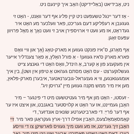
ניט, אָבידיאט (באַליידיקט) האָב איך קיינעם ניט.
- אַז דער יינגל טשעפּעט ניט קיין פליג אף דער וואַנט, - האָט זי
געגעבן א רעפֿליקע דעם געריכט, פאר וועלכער מע האָט איר
געדראָט, אז מע וועט זי ארויספירן אויב זי וועט נאָך אַ מאָל פּרויוון
עפּעס זאָגן.
אַף מאָרגן, ס׳איז פונקט געווען א מארק-טאָג (אָך און וויי וואָס
פארא מארק ס'איז געווען! - אַ פורל האָלץ, אַ פאָר צענדליר אייער
אין מעקענע פון אַ קערב, אַ הינדל, וואָס האָט די גאנצע צייט
געשלוקערצט - עס האָט מסתם געהאט אַ טיפּון אין ושט), בין איך
אומגעגאנגען, ווי א גענעראל-גובערנאטער, איבערן מארק-פּלאץ,
מען איז מיר ממש מקנה געווען מיין "גרויסן זיג".
- זעסטו, - האָט מון אף מיר געטיטשעט מיט די פינגער – מיר
האָבן געמיינט, אז ער האָט א קלויסטער באגנבט, און איצט איז ער
אף דער פֿרײַ. די פארביטערטע שׂונאים אונדזער, די
קאָמסאָמאָלצעס, האָבין אפילו דרך-ארץ געקראָגן פאר מיר.
זיי
האָבן זיך גערינט, אז מע וועט מיך געוויס פֿארשיקן צו די ווײַסע
בערן. דאָס האָט טאקע פּאַסירט, אָבער שוין ניט מיט מיר, נאר