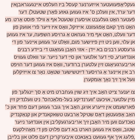
געקליאָפּעוועטער אײַזערנער קעסל ביז העלפט איינגעגראבןאין
דער ערד, אין וועלכן ס׳ איז געווען גאזע פֿאַרן שטעטל). דער
פֿעטער האָט געלעבט אויסערן שטעטל אף אַ ווילד פּוסט אָרט.
מע
האָט מיך קאם אָפּגעזונט.
אייזיקל, וואָס איז זייער פֿרי אוועק פון
דער וועלט, האָט אף מיר געהאט אַ גרויסע השפּעה, ער איז געווען
אן עלוי, ווען ניט זײַן פיזישער מום, וואָלט ער געווען איינער פון די
גרעסטע רבנים בא יידן - אזוי האָבן געזאָגט די ביידע רבנים
אונדזערע, סײַ דער אלטער און סײַ דער נײַער. ער וואלט געוויס
אריבערגעיאָגט זײַן עלטערן ברודער, וואָס איז געווען דער הויפט
רב אין איינער אַ גרויסער דײַטשישער שטאָט. נאָר צו אײַזיקלען
וועל איך זיך נאָך אַומקערן.
צו יענער צייט האָב איך זיג שוין געחברט מיט אַ סך ייִנגלעך פון
מיין עלטער, אויכעט "ווערנדיקע בעל-מלאַכהס". ניט וועלנדיק זײַן
פֿארשעמט אין זייערע אויגן, האָב איך גובר געווען דעם פחד און כ׳
האַב אָפּגעטאָן דאָס שטיקל אַרבעט טשאקאנדיק און קנאַקנדיק.
נאַכדעם ווען מיר האָבן זיך אריבערגעקליבן אין אונדזער נײַער
שטוב, וואָס איז געווען הארט בא דעם פּלויט פון די מאָהילקעס
,פֿלעג איך אף געוועט באַנאכט איבערקריכן דעם פלוט און בלײַבן