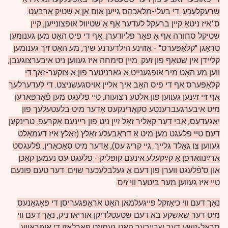
שרעקלעכע. די בעלי-מלאכהס גייען אום אָן אַ שטיק אַרבעט.
ס׳איז ניטאָ קיין ברעקל לעדער אַף אַ שטיוול אופצונייען, קיין
שטיקל סחורה אף אַ פּאָר פליודערן. אַף די פיס האָט מען גענומען
טראָגן "קלאַפּערס" - אַזוינע הילדערנע שיך, מע האָט זיך גענומען
קליידן אין שטאָף פון זעק. מיין סימחה איז געווען ניט איבערצוגעבן,
ווען מע האָט מיר אופגענייט אַ גארניטער פון אַ צוקער-זאך.די
קלאַפּערס אף די פיס האָב איך אליין אויסגעשניצט. די לעדערלעך
אף זיי זײַנען געווען פון אלטע רצועות.
טיי פלעגט מען פֿאַרפּארען
מיט איבערגעברענטע סקאָרינקעס אָדער מיט בלעטעלעך פון
יאגעדעס, אבי דער קאָליר זאָל זײַן ניט פון ריינעם אָקרעפ. טרינקען
דעם טיי פֿלעגט מען מיט אַ דראָבעלע זאַלץ (זאַלץ איז דעמאָלט
געווען צו גאָלד גלייך. גיי קריג עס), אָדער מיט סאַכאַרין. פֿלעגסט
ארײַנווארפן אַ קײַקעלע אינעם קופּליק - פלעגט עס נעמען קאָכן
און ס'פֿלעגט ווערן פון דעם אַ געלבלעכער שוים. דער טעם פונעם
טיי איז געווען מער ביטער ווי זיס.
נאָך דעם ווי כיאַזקל פייגעלמאן האָט אראַפּגעריסן די פּאָגאָנעס
מיט דער שאשקע בא דעם שטעטלדיקן אוריאדניק, נאָך דעם ווי
סראָל-זושע דער שרײַבער האָט געמוזט פאַרלאָזן די אופּראווע,