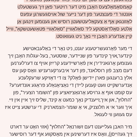
קאָמסאָמאָלצעס האָבן מיט דער רויטער פאָן זיך געשטעלט
אונטור די פענצטער פון דער נייער שול אויסגעשרגן עפעס
לאָזונגאן אַף אַ צעקאַליעטשעטן רוסיש און גענומען זינגען אַן
אַלטע סאָלדאַסטקע ליד סאַלאַוויין "סאַלאַוויי פּטאַשעטשקאַ", ווײַל
קיין אַנדערע האָבן זיי נאָך ניט געוואוסט.
די מער פֿאָרגעשריטענע יוגנט, ניט נאָר די באַלעבאטישע
קינדער,אויך קינדער פון שניידער, שוסטער, בעל-עגלות האָבן זיך
גענומען אָרגאנידירן אין פֿאַרשיידענע קרײַזן אויף צו דערלערנען
דעם מצב פֿון רוסלאנד, פון דער איבערקערעניש. וואָס קען עס
אלץ ברענגען פארן ייִדישן פֿאָלק? צו די דאָזיקע שרעקלעכע
אַנדערשקייט וועט קענען ליידן די נאַציאָנאַלע פראַגע אונדזערע?
עס קומט אוף אַ גרויסע אָרגאַציזאציע פון "השומר הצעיר", פון
"החלוץ", און איך,זייענדיק נאָך כמעט אַ קינד, שליס זיך איין אין זיי.
איך ווער אי א חלוצניק, אי אַ שומר-הצמארניק. די ערשטע צייט איז
עס געווען ווי לעגאל.
מיר האבן געלייענט דעם זשורנאַל "החלוץ" (אזוי האָט ער דארט
זיך געהייסן), וואָס איז דערשינען אין מאָסקווע אף דער רוסישער