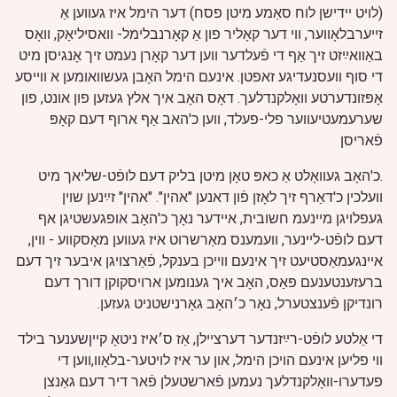
(לויט ײדישן לוח סאַמע מיטן פסח) דער הימל איז געווען אַ
זייערבלאָווער, ווי דער קאָליר פון אַ קאָרנבלימל- וואסיליאָק, וואָס
באַוואײַזט זיך אַף די פֿעלדער ווען דער קאָרן נעמט זיך אָנגיסן מיט
די סוף וועסנעדיגע זאפטן. אינעם הימל האָבן געשוואומען א ווייסע
אָפּזונדערטע וואָלקנדלעך. דאָס האָב איך אלץ געזען פון אונט, פון
שערעמעטיעווער פלי-פעלד, ווען כ'האב אַף ארוף דעם קאָפּ
פֿאריסן
.כ'האָב געוואָלט אַ כאפּ טאָן מיטן בליק דעם לופֿט-שליאך מיט
וועלכין כ'דאַרף זיך לאָזן פֿון דאנען "אהין". "אהין" זײַנען שוין
געפלויגן מיינעמ חשובית, איידער נאָך כ'האָב אופגעשטיגן אף
דעם לופֿט-ליינער, וועמענס מאַרשרוט איז געווען מאָסקווע - ווין,
איינגעמאַסטיעט זיך אינעם ווייכן בענקל, פֿאַרצויגן איבער זיך דעם
ברעזענטענעם פּאַס, האָב איך גענומען ארויסקוקן דורך דעם
רונדיקן פֿענצטערל, נאָר כ׳האָב גאָרנישטניט געזען.
די אַלטע לופֿט-רײַזנדער דערציילן, אַז ס׳איז ניטאָ קײןשענער בילד
ווי פליען אינעם הויכן הימל, און ער איז לויטער-בלאָוו,ווען די
פעדערו-וואָלקנדלעך נעמען פֿארשטעלן פֿאר דיר דעם גאַנצן