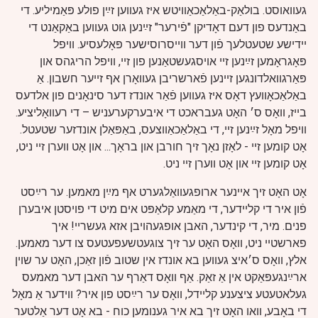
געוואוסט. בולאַק-באַלאַכאַוויטש איז געווען זײַן פולע פּאַמיליע. די
באַנדעס פון דעם דאָדיקן "פֿירער" זײַנען גוט געווען באַקאַנט די
יידישע שטעטלעך פֿון דער ווייסרוסישער פּאָלעסיע. וויפל
פּאָגראָמען זײַנען זיי אויסגעשטאַנען פון זיי, וויפל הריגהס און
פּאַרגוואלדונגען זיינען פֿארשריבן געוואָרן אף זייער חשבון. אַ
באַלאַכאָוועץ דאָס איז געווען פֿאַר אונדז דער סינאָנים פון אלדעס
בייז, וואָס ס׳ האָט געבראכט די איבערקערעניש – די רעוואָליציע.
וויפל מאָל זײַנען זיי, די באַלאַכאַווצעס, באַפּאַלן אונדזער שטעטל.
אָט קומען זיי - לאָזן נאָך זיך חורבן און בראָך... און אָט ווערן זיי ניט,
אָט קומען זיי און אָט ווערן זיי ניט.
אָט האָט זיך איינער ארופגעוואַלגערט אף מײַן מאמען. ער רײַסט
פֿון איר די קליידער, די מאַמע קלאַפּט אים מיט די פויסטן איבערן
פנים. מיר, די קינדער, האבן אופגעהויבן אזא געשריי! איך
פארשטיי ניט, וואָס האָט ער זיך צוגעטשעפעטעס צו דער מאמען.
אלץ, וואָס ס׳איצ געווען בא אונדז אין שטוב פֿון זאַכן, האָט ער שוין
ארײַנגעפּאַקט אין אַ זאַק. אַף וואָס דאַרף ער האבן דער מאמעס
געלאטעטע ציצענע קליידל, וואָס ער רײַסט פון איר? ווידער אַ מאָל
די באָבע, וואו האָט זיך בא איר גענומען כוח - בא אָט דער אַלטער