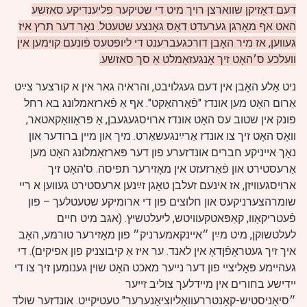
דעם דאָזיקן שווארצן רויך מיט די שטיקער פליענדיקע סאזשע
האט אף מאָרגן גערעדט דאָס גאַנצע שטעטל. נאָר דער תרץ איז
געווען, אז מיר האָבן דורכגעברענט די ליופטעס פֿונעם קוימען אין
וועלכע ס׳האָט זיך אָנגעזאַמלט אַ סך סאזשע.
ניט אַלע האָבן אין דעם געגלויבט, והראיה גאר אין א קורצער צײַט
אַרום האָט מען אונדז "פֿאַרהאַקט". אף אַ פֿארזאמלונג בא רחל
פונק אין שטוב עס האָט אונדז ארויסגעגעבן, אַ פּראָוואָקאטאר,
וואָס האָט זיך צו אונדז אַרײַנגעשאַרט. מיך און מיין ברודער און
נאָך אייניקע חברים אונדזערע פון דער פּארזאַמלונג האָט מען
אַרעסטירט און פֿאַרזעזט אין מאָזירער תפיסה. ס'האָט זיך
ארויסגעוויזן, אז אינעם זעלבן טאָגן זײַנען ארעסטירט געווען א ריי
שומרהצערניקעס און חלוצים פון די ארומיקע שטעטלעך – פון
פֿעטריקאָוו, קאַפּאטקעוויטש, ליעלטשיץ. (אגב מיט חיים
לעלטשוקן, מיט מײַן ״איינקאמערניק״ פון מאָזירער טורמע, האָב
איך זיך געטראָפֿןדאָ אין לאנד. ער איז אַ קיבוצניק פון אפיקים). די
געהיימע פּאָליציי פון דער נייער מאכט האָט שוין גענומען זיך צו די
יידישע בחורים אין מיידלעך צוליב זייער
״סיאָניסטיש-קאָנטררעוואָליוציאָנערער" טעטיקייט. אונדזער שולד