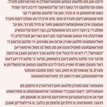
הײַנט ווען מע פלעגט נעמען אונטערשמידן א נאָראָוויסטן פערד,
וואָס עס פלעגט זיך טאָן! דער קליינטשיקער לייבע דער שמיד
האָט אויסגעזען ווי אַ קינד, ווען ער פֿלעגט צווישן די קני
פֿארקוועטשן דעם פערדס פוס. מיט איין דריגע וואָלט דאָס פערד
געקענט אים אַוועקשמאַרהוטשען פאר אַ מײַל פֿון זיך, און ער
וואָלט די ביינער זײַנע ניט אופגעקליבן, נאָר דאָס קליינטשיק
שמידעלע איז געווען שטארקער פון דעם נאַרישן פֿערדוליע. די
פּאָליעשוקעס פֿלעגן שטיין ארום און שטוינען. זיי פלעגן קראַצן די
פֿאַרוואַקסענע פּאטיליצעס און פון מאָל צו מאָל אויסשרייען
"באַטיש!", "ײַ דאַ אי לייבאַ!"
איך פלעג אויך דאָרטן האָבן אַרבעט:
אָדער איך פלעג בלאָזן דעם בלאָזזאק, אָדער כ' פלעג דרייען דעם
ראָד פונעם שאַרפֿ-שטיין בעת לייבע פלעגט נעמאן ארומשלייפן א
סערפֿ, צי אָנשארפן א האק, נאָר וואָס פונעם וואסער
ארויסגענומען, וואו זי האָט זיך פארהארטעוועגט.
נעענטער צום מארק פלעגט מען דערהערן א טיוקען פון
העמערלעך. דאָס האָבן די שוסטער אויסגעקלאַפֿט אַ פאדעשווע
אוף אן איבערגעקערטן אייזערנעם פּרעס, אַ שטעפּן פון
זינגער-מאשינעס, אַ הילכיקן קלאַפּן אָן בלעך, אַ גרילצנדיקן שאָבן