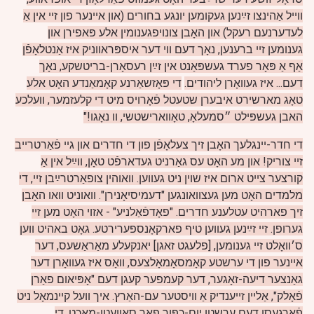
ווייל אַהינצו זײַנען געקומען יונגע בחורים (און איינער פון זיי אין אַ
לעדערנעם רעקל) און האָבן צונויפגענומין אלע פּאפירן און
גענומען זיי ברענען, נאָך דעם ווי דער איספּראווניק איז אַנטלאָפֿן
אַף אַ פּאָר פערד געשפּאַנט אין זײַן רעסאָרן-בריטשקע, נאָך
דעם... איז געוואָרן ליהודים.
די פּאָזשאַרנע קאָמאַנדע האָט אלע
טאָג מארשירט איבערן שטעטל פֿאָרויס מיט די קלעזמער, וועלכע
האבן געשפּילט ״סמעלאָ, טאָווארישטשי, וו נאָגו!"
די חדר-יינגלעך האָבן זיך צעלאָפֿן פון די חדרים און גײ פֿאַרטרײב
זיי צוריק! און מע האָט עס גאַרניט געדארפֿט טאָן, ווײַל אין אַ
קורצער צייט ארום איז שוין ניט געווען. וואוהין צופאַרטרײַבן זיי, די
מלמדים האָט מען געצוואונגען "דעמיסיאָנירן".
וואוניט וואו האָבן
זיך פארהיט עטלענע חדרים. "פאָדפֿאַלניע" - אזוי האָט מען זיי
גערופן. זיי זײַנען געווען טיף פארקאָנספּערירטע. גאָט באהיט ווען
ס׳וואָלט זיי גענומען, [פלעגט זאגן] יאנקעלע מאַראַשעס, דער
איינער פון די ערשטע קאָמסאָמאָלצעס, וואָס איז געוואָרן דער
גאַנצער דיעה-זאָגער, דער קעמפער קעגן דעם "אָפּיאום פאַרן
פֿאָלק", אַליין זייענדיק אַ וויסטער עם-האַרץ. איך וועל קיינמאָל ניט
פֿאַרגעסן דעם ערשטן יום-כפּור פאר סאָוועטן-מאכט. די