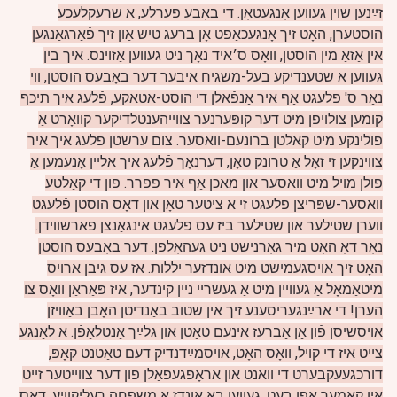
זײַנען שוין געווען אָנגעטאָן. די באָבע פּערלע, אַ שרעקלעכע
הוסטערן, האָט זיך אָנגעכאַפט אָן ברעג טיש אַון זיך פֿאַרגאַנגען
אין אַזאַ מין הוסטן, וואָס ס׳איד נאָך ניט געווען אַזוינס. איך בין
געווען א שטענדיקע בעל-משגיח איבער דער באָבעס הוסטן, ווי
נאָר ס' פלעגט אַף איר אָנפֿאלן די הוסט-אטאקע, פֿלעג איך תיכף
קומען צולויפֿן מיט דער קופּערנער צווייהענטלדיקער קוואָרט אַ
פולינקע מיט קאלטן ברונעם-וואסער. צום ערשטן פלעג איך איר
צווינקען זי זאָל אַ טרונק טאָן, דערנאָך פֿלעג איך אלײן אָנעמען אַ
פולן מויל מיט וואסער און מאכן אַף איר פפרר. פון די קאַלטע
וואסער-שפּריצן פלעגט זי א ציטער טאָן און דאָס הוסטן פֿלעגט
ווערן שטילער און שטילער ביז עס פלעגט אינגאַנצן פארשווידן.
נאָר דאָ האָט מיר גאָרנישט ניט געהאָלפן. דער באָבעס הוסטן
האָט זיך אויסגעמישט מיט אונדזער יללות. אז עס גיבן ארויס
מיטאַמאָל אַ געוויין מיט אַ געשריי נײַן קינדער, איז פּֿאַראַן וואָס צו
הערן! די ארײַנגעריסענע זיך אין שטוב באַנדיטן האָבן באַוויזן
אויסשיסן פֿון אַן אָברעז אינעם טאַטן און גלײַך אַנטלאָפֿן. א לאַנגע
צייט איז די קויל, וואָס האָט, אויסמײַדנדיק דעם טאַטנט קאָפּ,
דורכגעעקבערט די וואנט און אראָפגעפאַלן פון דער צווייטער זייט
אין קאמער אפן בעט, געווען בא אונדז אַ משפחה רעליקוויע. דאָס