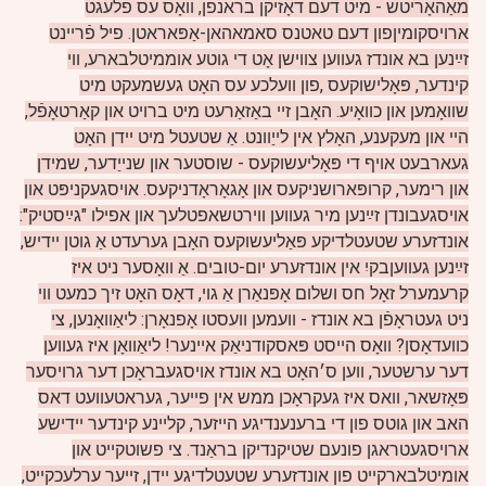
מאַהאָריטש - מיט דעם דאָזיקן בראנפֿן, וואָס עס פלעגט
ארויסקומיןפון דעם טאטנס סאמאהאן-אַפּאראטן.
פיל פֿריינט
זײַנען בא אונדז געווען צווישן אָט די גוטע אוממיטלבארע, ווי
קינדער, פּאָלישוקעס ,פון וועלכע עס האָט געשמעקט מיט
שוואָמען און כוואָיע.
האָבן זיי באַזאַרעט מיט ברויט און קאַרטאָפֿל,
הײ און מעקענע, האָלץ אין לייַוונט. אַ שטעטל מיט יידן האָט
געארבעט אויף די פּאָליעשוקעס - שוסטער און שנייַדער, שמידן
און רימער, קרופּארושניקעס און אָגאָראָדניקעס. אויסגעקניפּט און
אויסגעבונדן זײַנען מיר געווען ווירטשאפטלעך און אפילו "גײַסטיק":
אונדזערע שטעטלדיקע פּאַליעשוקעס האָבן גערעדט אַ גוטן יידיש,
זײַנען געוועןבקיִ אין אונדזערע יום-טובים. אַ וואָסער ניט איז
קרעמערל זאָל חס ושלום אָפּנאַרן אַ גוי, דאָס האָט זיך כמעט ווי
ניט געטראָפֿן בא אונדז - וועמען וועסטו אָפנאָרן: ליאַוואָנען, צי
כוועדאָסן? וואָס הייסט פּאסקודניאַק איינער! ליאַוואָן איז געווען
דער ערשטער, ווען ס׳האָט בא אונדז אויסגעבראָכן דער גרויסער
פּאָזשאר, וואס איז געקראָכן ממש אין פייער, געראטעוועט דאס
האב און גוטס פון די ברענענדיגע הייזער, קליינע קינדער יידישע
ארויסגעטראגן פונעם שטיקנדיקן בראַנד. צי פשוטקייט און
אומיטלבארקייט פון אונדזערע שטעטלדיגע יידן, זייער ערלעכקייט,