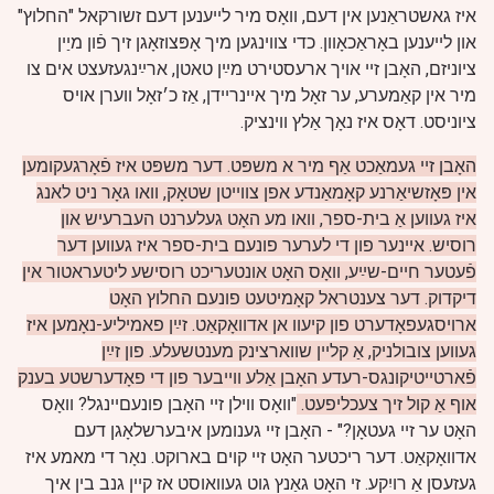
איז גאשטראַנען אין דעם, וואָס מיר לײענען דעם זשורקאל "החלוץ"
און לייענען באָראַכאָוון. כדי צווינגען מיך אָפּצוזאָגן זיך פֿון מיַין
ציוניזם, האָבן זיי אויך ארעסטירט מײַן טאטן, ארײַנגעזעצט אים צו
מיר אין קאַמערע, ער זאָל מיך איינריידן, אַז כ׳זאָל ווערן אויס
ציוניסט. דאָס איז נאָך אַלץ ווינציק.
האָבן זיי געמאַכט אַף מיר א משפּט. דער משפּט איז פֿאָרגעקומען
אין פּאָזשיאַרנע קאָמאַנדע אפן צווייטן שטאָק, וואו גאָר ניט לאנג
איז געווען אַ בית-ספר, וואו מע האָט געלערנט העברעיש און
רוסיש. איינער פון די לערער פונעם בית-ספר איז געווען דער
פֿעטער חיים-שײַע, וואָס האָט אונטעריכט רוסישע ליטעראטור אין
דיקדוק.
דער צענטראל קאָמיטעט פונעם החלוץ האָט
ארויסגעפאָדערט פון קיעוו אן אדוואָקאַט. זײַן פאמיליע-נאָמען איז
געווען צובולניק, אַ קליין שווארצינק מענטשעלע. פון זײַן
פֿארטייטיקונגס-רעדע האָבן אַלע ווייבער פון די פאָדערשטע בענק
אוף אַ קול זיך צעכליפעט.
"וואָס ווילן זיי האָבן פונעםײנגל? וואָס
האָט ער זיי געטאָן?" - האָבן זיי גענומען איבערשלאָגן דעם
אדוואָקאַט. דער ריכטער האָט זיי קוים בארוקט. נאָר די מאמע איז
געזעסן אַ רויִקע. זי האָט גאַנץ גוט געוואוסט אז קיין גנב בין איך