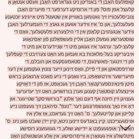
קאפּולעס האָבן די באנדיטן ניט געדארפט האָבן. וועסט אנטאָן אַ
קלעצל אפן פוס? פון די ארומיקע דערפער די פּויערים האָבן
צוביסלעכווייז זיך גאנומען באַווייזן אין שטעטל מיט אייגינע יוכטענע
פעלעכלעך, און ס׳ איז ווידער אוועק א גאנץ. די העמערלעך האבן
ווידער אָנגעהויבן קלאַַפן אין די הילצערנע פלעקעלעך, וואָס די
שוסטערשע געזעלן האָבן אליין פעשפּאָלטן פֿון יאַסינאָווע
קלעצ-לעך. ערגער איז געווען מיט די שנײַדערס און מיט די
איבעריקע בעל-מלאכות בא וועמען מע האָט צערויבט די קעפּלעך
פֿון די זינגער-מאשינעס, די סטאמעסקעס און הובלם, די
שרויפסטאקן און די פֿיילן, וואָס זײַנען זייער צונוץ געקומען אין דער
פויערישער ווירטשאַפט, ביז וואַנען די נײַע מאַכט אָרגאַנען בראש
מיטן פּינאינספערקטאָר האָבן זיך געכאַפּט, אז פֿון די דאָזיקע
איינצעלע קוסטאַרן קענען ווערן בורזשויען, האָט זיך יעדערער
געצויגן זיין חיונה אף דעם נאָך אַלטן ״בורזשויסקן" שטייגער. און
דאָ איז נאָך צוגעשפּרונגען דער ״נעפּ". סיהאבן זיך געעפנט נייע
קלייטן און קלייטעלעך. ס׳ האָט זיך געדאכט, אַז אַלץ איז
אויסגעצייכנט. קיין באַנדעס זיינען ניטאָ, קיין יידן שעכֿט מען ניט.
ס׳
האָס זיך אופגעעפֿנט אַ ייִדישע שולע, די געוועזענע רוסישע
מיטלשולע איז געוואָרן א ווייסרוסישע. אין אַלע אנשטאַלטן האָט