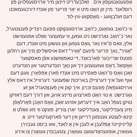
אָפגעגאַנגעןפון אים.
זאלבעדריט זײַנען מיר ארויסגעפלויגן פון
רוסלאנד.
מײַן זון האָט מיט א יאָר פריער פון אונדז דורכגעמאכט
דעם זעלבןוועג - מאָסקווע-ווין-לוד.
ווי כ'האָב געזאָגט, כ'האָב ארויסגעקוקט פונעם רונדיק פֿענצטערל,
נאר כ׳האָב גאָרנישט ניט געזען, ווי עמעצער וואָלט אפּגעווישט
אלץ, וואס ס׳איז נאר ,וואָס געווען און געשען מיט אונדז, דעם
"אַוויר", נאך פריער פֿינעם "אַוויר" דאס אויסשליסן מיך און רחלען
פונעס שרייבער פֿאַרבאַנד, די טאַמאָזשנע אפֿן מאסקווער
וואָקזאָל ,דאָס געזעגענען זיך און נאָך הונדערטער און הונדערט
זאַכן וואָס ס׳האָט פּאַסירט מיט אונדז פֿארן אָפּפֿאָרן. וועגן דעם
אוף וועל איך דערציילן באריכות שפּעטער. דערווייַל איז דאס אלץ
ארויסגעפאַלן פונעם זכרון. איך קוק אין פֿענצטערל און זע
גאָרנישט. אַ טוי האָט פֿארצויגן מיינע אויגן, און דורך דעם דאזיקן
טויקן נעפל האָב איך דערזען אזוינע זאַכן, וואָס האָבן פֿאַרלאָפֿן
מיט צענדליקער, צענדליקער יאָרן צוריק. פּונקט ווי מע וואָלט אַ
קינאָ-לענטע גענומען דרייען אין דער פֿארקערטער זייט. אַ
קלייניקייט! אָפּלעבן א לעבן אין אָ לאנד, וואו ביסט געבוירן
געווארן, אופגעהאָדעוועט געוואָרן, צוגעבונדן געוואָרן צו אירע