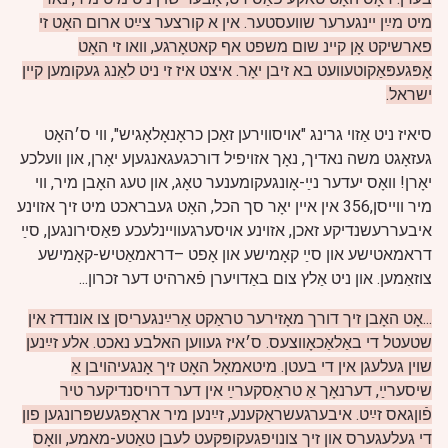
מיט מײַן יינגערער שוועסטער. אין א קורצער צײַט ארום האָט זי
פארשיקט אָן קיינ שום משפט אף קאטאָרגע, וואו זי האָט
אָפּגעפּאַקוטעוועט בא זיבן יאָר. איצט איז זי ניט לאַנג געקומען קיין
ישראל.
סיאיז ניט אַזוי גרינג "אויסווירען זאַכן כראָנאָלאָגיש", ווי ס׳האָט
געזאָגט משה נאדיך, נאָך אזויפיל דורכגעגאנגעןע יאָרן, און וועלכע
יאָרן! וואָס יעדער נײַ-אָונגעקומענער טאָג, און טעג האָבן מיר, ווי
מיר ווייסן,356 אין איין יאָר סך הכל, האָט געבראכט מיט זיך אזוינע
איבעררעשנדיקע זאכן, אזוינע אויסערגעוויינלעכע פּאַסירונגען, סײַ
דראמאטישע און סײַ קאָמישע און אָפט –דראמאַטיש-קאָמישע
צוזאַמען. און ניט אַלץ צום באַדויערן פֿארהיט דער זכרון...
...אָט האָבן זיך דורך מאָזירער טראַקט אַרײַנגעריסן צו אונדדז אין
שטעטל די באַלאַכאָווצעס. ס׳איז געווען האלבע נאכט. אלע זײַנען
שוין געלעגן אין די בעטן. מיטאמאָל האָט זיך אָנגעיהויבן אַ
שיסערײַ, דערנאָך אַ טראַסקערײַ אין דער דרויסנדיקער טיר
פֿוןגאס זײַט. איבערגעשראַקענע, זײַנען מיר אראָפּגעשפּרונגען פון
די געלעגערס און זיך צונויפגעקופּקעט לעבן טאַטע-מאמע, וואָס