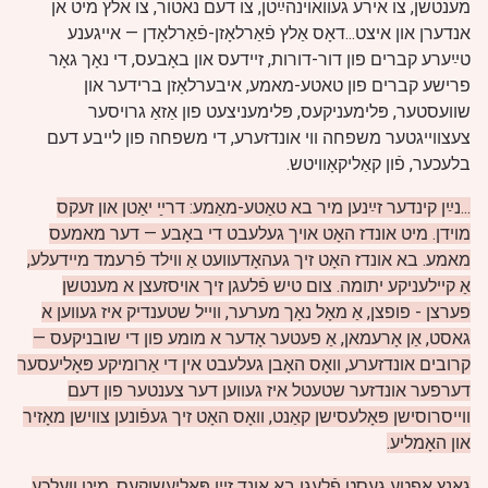
מענטשן, צו אירע געוואוינהײַטן, צו דעם נאטור, צו אלץ מיט אן
אנדערן און איצט...דאָס אַלץ פֿאַרלאָזן-פֿאַרלאָדן — אייגענע
טײַערע קברים פון דור-דורות, זיידעס און באָבעס, די נאָך גאָר
פרישע קברים פון טאטע-מאמע, איבערלאָזן ברידער און
שוועסטער, פּלימעניקעס, פּלימעניצעט פון אַזאַ גרויסער
צעצווייגטער משפחה ווי אונדזערע, די משפחה פון לייבע דעם
בלעכער, פֿון קאַליקאָוויטש.
...נײַן קינדער זײַנען מיר בא טאַטע-מאַמע: דרײַ יאַטן און זעקס
מוידן. מיט אונדז האָט אויך געלעבט די באָבע — דער מאמעס
מאמע. בא אונדז האָט זיך געהאָדעוועט אַ ווילד פֿרעמד מיידעלע,
אַ קײלעניקע יתומה. צום טיש פֿלעגן זיך אויסזעצן א מענטשן
פערצן - פופצן, אַ מאָל נאָך מערער, ווייל שטענדיק איז געווען א
גאסט, אַן אָרעמאן, אַ פעטער אָדער א מומע פון די
שובניקעס —
קרובים אונדזערע, וואָס האָבן געלעבט אין די אַרומיקע פּאָליעסער
דערפער אונדזער שטעטל איז געווען דער צענטער פון דעם
ווייסרוסישן פּאָלעסישן קאַנט, וואָס האָט זיך געפֿונען צווישן מאָזיר
און האָמליע.
גאַנץ אפטע געסט פֿלעגן בא אונד זיין פּאָליעשוקעס, מיט וועלכע