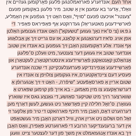
אחד העם.
אונדזערע פארזאמלונגען פלעגן פֿאָרקומען געהיים אין
וואַלד, אָדער בא עמעצן אין אַ שטוב. מיר פלעגן באַקומען פונעם
"צענטר" אויכעט פֿונעם "סויף", וואָס האָט זיך געפֿונען אין האָמליע,
פֿארשיידענען מאטעריאַלן געדרוקטע אַף פּאַפּיראס פּאַפיר.
די
ג.פּ.או (צי ס׳איז נאָך געווען "טשעקאַ") האָט אונדז גענומען האַלטן
אפן אויג. ס'איז דערגאַנגען א קלאַנג, אז עס גרייט זיך אַן אַבלאַווע
אַף אַונדז. אַלע דאָקומענטן האָבן זיך געפונען בא אונדז אין שטוב.
אונדזער שטוב איז געווען דער צענטער, מיט וועלכן ס׳פלעגן
אָנהאַלטן קאָנטאַקטן פֿאַרשײדענע אינסטרוקטאָרן, לעקטאָרן און
פֿאַרשיידענע אָנפירנדיקע פּערזענלעכקייטן. די שכנה אונדזערע
פעסיע דעם ציינדאַקטערס, איז געקומען צולויפן צו אונדז אין
שטום ארײַן אַ פארסאָפּֿעטע: "שיפֿרה, - האָט זי זיך אָנגערופֿן אַ
דערשראָקענע צו מײַן מאַמען, - בא אײַך פֿון קוימען שפּארט אַ
שווארצער רויך מיט שטיקער סאַזשע, די גאַנצע גאס איז שווארץ
געוואָרן. ס׳זאָל חלילה קיין פּאָדשאַר ניט געשען, לעשן דאַרף מען.
דערהערט דאָס, האָבן מיר תיכף פארהאקט די טיר פון אַלקער זי
זאָל חס ושלום ניט ארײַן אהין, ווײַל דאָרטן האָבן מיר געשטאָפּט
אין דער ברענענדיקער הרובע די פֿארווערטע פּאַפירן, וואָס האָבן
זיך בא אונדז אָנגעזאמלט אין משך פון דער לעצטער צייט. ווועגן