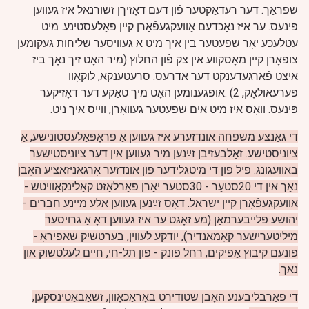
שפּראַך. דער רעדאַקטער פֿון דעם דאָזיךן זשורנאל איז געווען
פּינעס. ער איז נאָכדעם אַוועקגעפֿאָרן קיין פּאַלעסטינע. מיט
עטלעכע יאָר שפּעטער בין איך מיט אַ געוויסער שליחות געקומען
צופאָרן קיין מאָסקווע אין צק פֿון החלוץ (מיר האָט זיך נאָך ביז
איצט פֿארגעדענקט דער אדרעס: סרעטענקא, לוקאָוו
פּערעאולאָק, 2) .אופֿגענומען האָט מיך טאַקע דער דאָזיקער
פּינעס. וואָס איז מיט אים שפּעטער געוואָרן, ווייס איך ניט.
די גאַנצע משפחה אונדזערע איז געווען אַ פראָפּאַלעסטונישע, אַ
ציוניסטישע. זאַלבעזיבן זײַנען מיר געווען אין דער ציוניסטישער
באַוועגונג. פיל פון די מיטגלידער פון אונדזער אָרגאניזאציע האָבן
נאָך אין די 20סטעַר - 30סטער יאָרן פאַרלאַזט קאַלינקאָוויטש -
אַוועקגעפֿאָרן קיין ישראל. דאָס זײַנען געווען אלע מייַנע חברים -
יהושע פלייבערמאַן (מע זאָגט ער איז געווען דאָ אַ גרויסער
מיליטערישער קאָמאנדיר), יודקע לעווין, בערטשיק שאפּיראָ -
פונעם קיבוץ אַפיקים, רחל פונק - פון תל-חי, חיים לעלטשוק און
נאך.
די פֿאַרבליבענע האָבן שטודירט באָראַכאָוון, זשאַבאַטינסקען,