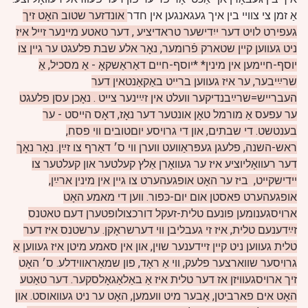
אַ זמן צי צוויי בין איך געגאנגען אין חדר
אונדזער שטוב האָט זיך
געפירט לויט דער ייִדישער טראדיציע
, דער טאטע מיינער זייל איז
ניט געווען קיין שטארק פֿרומער, נאָר אלע שבת פלעגט ער גיין צו
יוסף-חיימען אין מינין* *יוסף-חיים דאַראַשקאָ - אַ מסכיל, אַ
שרײַיבער, ער איז געווען ברייט באַקאַנטאין דער
העברייש=שרײַבנדיקער וועלט אין זײַינער צייט
. נאָכן עסן פלעגט
ער עפעס אַ מורמל טאָן אונטער דער נאָז, דאָס הייסט - ער
בענטשט. די שבתים, און די גרויסע יוםטובים ווי פסח,
ראש-השנה, פלעגן געפּראַוועט ווערן ווי ס׳ דאַרף צו זײַן. נאָר נאָך
דער רעוואָליוציע איז ער געוואָרן אַלץ קעלטער און קעלטער צו
יידישקײט, ביז ער האָט אופגעהערט צו גיין אין מינין ארײַן,
אופגעהערט פאסטן אום יום-כּפור. ווען די מאמע האָט
ארויסגענומען פונעם טלית-זעקל דורכצולופטערן דעם טאטנס
זײַדענעם טלית, איז זי געבליבן ווי דערשראָקן. ערשטנס איז דער
טלית געווען ניט קיין זיידענער שוין, און אין סאמע מיטן איז געווען אַ
גרויסער שווארצער פלעק, ווי אַ ראָד, פון שמאַראווידלע. ס׳ האָט
זיך ארויסגעוויזן אז דער טלית איז אַ באַלאַגאָלסקער. דער טאַטע
האָט אים פארביטן, אָבער מיט וועמען, האָט ער ניט געוואוסט. און