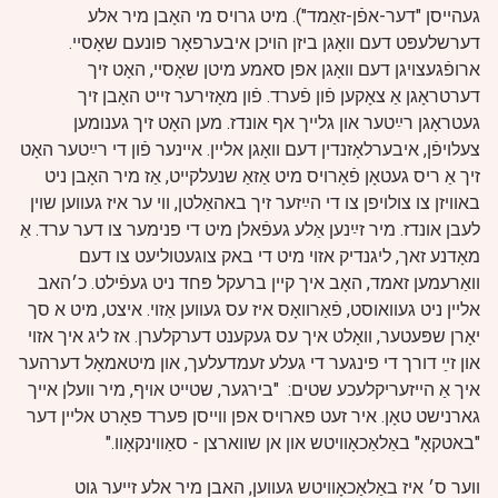
געהייסן "דער-אפֿן-זאַמד"). מיט גרויס מי האָבן מיר אלע
דערשלעפּט דעם וואָגן ביזן הויכן איבערפאָר פונעם שאָסיי.
ארופֿגעצויגן דעם וואָגן אפן סאמע מיטן שאָסיי, האָט זיך
דערטראָגן אַ צאָקען פֿון פֿערד.
פֿון מאָזירער זייט האָבן זיך
געטראָגן רײַטער און גלייך אף אונדז. מען האָט זיך גענומען
צעלויפֿן, איבערלאָזנדין דעם וואָגן אליין. איינער פֿון די רײַטער האָט
זיך אַ ריס געטאָן פֿאָרויס מיט אַזאַ שנעלקייט, אַז מיר האָבן ניט
באוויזן צו צולויפן צו די הײַזער זיך באהאַלטן, ווי ער איז געווען שוין
לעבן אונדז. מיר זײַנען אַלע געפֿאלן מיט די פנימער צו דער ערד. אַ
מאָדנע זאך, ליגנדיק אזוי מיט די באק צוגעטוליעט צו דעם
וואַרעמען זאמד, האָב איך קיין ברעקל פּחד ניט געפֿילט. כ׳האב
אליין ניט געוואוסט, פֿאַרוואָס איז עס געווען אַזוי. איצט, מיט א סך
יאָרן שפּעטער, וואָלט איך עס געקענט דערקלערן. אז ליג איך אזוי
און זײַ דורך די פינגער די געלע זעמדעלעך, און מיטאמאָל דערהער
איך אַ הייזעריקלעכע שטים: "בירגער, שטייט אויף, מיר וועלן אייך
גארנישט טאָן. איר זעט פארויס אפן ווייסן פערד פאָרט אליין דער
"באטקאָ" באַלאַכאָוויטש און אן שווארצן - סאַווינקאָוו."
ווער ס׳ איז באַלאַכאָוויטש געווען, האבן מיר אלע זייער גוט