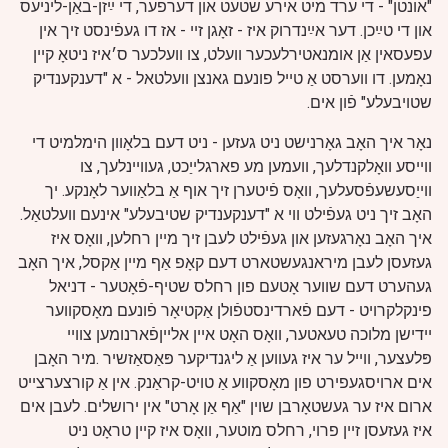
"אונטן" - די ערד מיט אירע שטעט און דערפער, די ײַזן-באַן-ליניעס
און די טײַכן. דער אײַנדרוק איז - זאָגן זיי - אז דו געפֿינסט זיך אין
עפעסאין אַן אומנאטירלעכער וועלט, צו וועלכער ס׳איז ניטאָ קיין
נאָמען. דו ווערסט אַ טייל פונעם גאנצן וועלטאל - א "דענקענדיק
שטויבעלע" פֿון אים.
נאָר איך האָב גאָרנישט ניט געזען - ניט דעם בלאָוון הימלמיט די
ווייסע וואָלקנדלעך, וועמען מע פארגלייַכט, געוויינלעך, צו
ווייַסעשעפֿסעלעך, וואָס פֿיטערן זיך אוף אַ בלאַווער לאָנקע. יך
האָב זיך ניט געפֿילט ווי א "דענקענדיק שטיבעלע" אינעם וועלטאַל.
איך האָב נאָרגעזען און געפֿילט לעבן זיך מיין רחלען, וואָס איז
געזעסן לעבן מיראנגעשטארט דעם קאָפ אַף מיין אַקסל,
איך האָב
געהערט דעם שווער אָטעם פון רחלס שטיף-פֿאָטער - דניאל
פינקלקרויט - דעם פֿארדינסטפֿולן אַקטיאָר פֿונעם מאָסקווער
יידישן מלוכה טעאטער, וואָס האָט איין אלייןפֿארנומען צוויי
פּלעצער, ווייל ער איז געווען אַ ליגנדיקער פּאַסאַזשיר .מיר האָבן
אים ארויסגעפירט פון מאָסקווע אַ טויט-קראַנק. אין אַ קורצערצייט
ארום איז ער געשטאָרבן שוין "אַף אַן אָרט" אין ירושלים. לעבן אים
איז געזעסן זיין פרוי, רחלס מוטער, וואָס איז קיין טראָט ניט