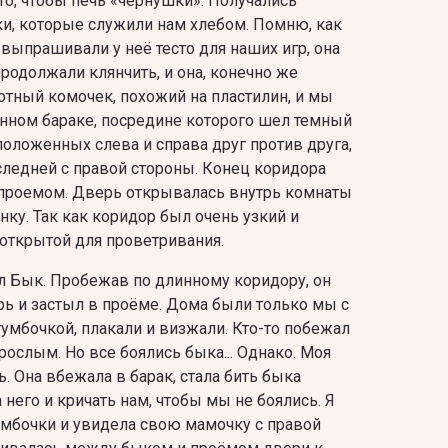
то, чтобы печь «чернушки». Получались
и, которые служили нам хлебом. Помню, как
выпрашивали у неё тесто для наших игр, она
продолжали клянчить, и она, конечно же
хотный комочек, похожий на пластилин, и мы
инном бараке, посредине которого шел темный
положенных слева и справа друг против друга,
ледней с правой стороны. Конец коридора
 проемом. Дверь открывалась внутрь комнаты
енку. Так как коридор был очень узкий и
открытой для проветривания.
 Бык. Пробежав по длинному коридору, он
ь и застыл в проёме. Дома были только мы с
тумбочкой, плакали и визжали. Кто-то побежал
рослым. Но все боялись быка... Однако. Моя
. Она вбежала в барак, стала бить быка
 него и кричать нам, чтобы мы не боялись. Я
тумбочки и увидела свою мамочку с правой