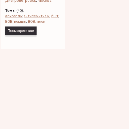
Днепропетровск
;
Москва
Темы
(
40
):
алкоголь
;
антисемитизм
;
быт
;
ВОВ: немцы
;
ВОВ: плен
Посмотреть все