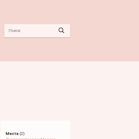
Места
(
2
):