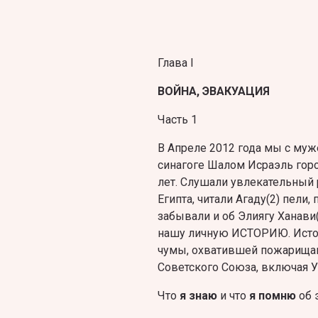
Глава I
ВОЙНА, ЭВАКУАЦИЯ
Часть 1
В Апреле 2012 года мы с муж
синагоге Шалом Исраэль гор
лет. Слушали увлекательный 
Египта, читали Агаду(2) пели
забывали и об Элиягу Ханави(
нашу личную ИСТОРИЮ. Исто
чумы, охватившей пожарища
Советского Союза, включая У
Что
я знаю
и что
я помню
об 