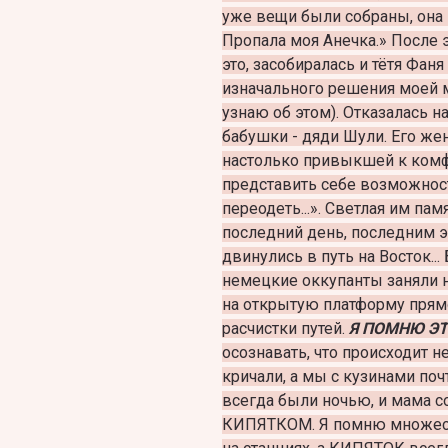
уже вещи были собраны, она 
Пропала моя Анечка.» После 
это, засобиралась и тётя Фан
изначального решения моей 
узнаю об этом). Отказалась 
бабушки - дяди Шули. Его же
настолько привыкшей к комф
представить себе возможност
переодеть...». Светлая им пам
последний день, последним 
двинулись в путь на Восток...
немецкие оккупанты заняли 
на открытую платформу прям
расчистки путей.
Я ПОМНЮ ЭТ
осознавать, что происходит н
кричали, а мы с кузинами поч
всегда были ночью, и мама со
КИПЯТКОМ. Я помню множест