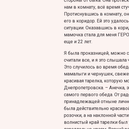
стороны от быка. Она проти
нам в комнату, всё время сту
Протиснувшись в комнату, она
его в коридор. Ей это удалос
ситуации. Оказавшись в кори
мамочка стала для меня ГЕРО
еще и 22 лет.
Я была проказницей, можно с
считали все, и я это слышала
Это случилось во время обед
мамалыги и чернушек, свеже
красивая тарелка, которую м
Днепропетровска. – Анечка, э
самого первого обеда. От рад
принадлежащей отныне лично 
была действительно красиво
розочки, а на наклонной час
волнистый край тарелки был 