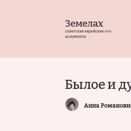
Земелах
советские еврейские эго-
документы
Былое и 
Анна Романовна