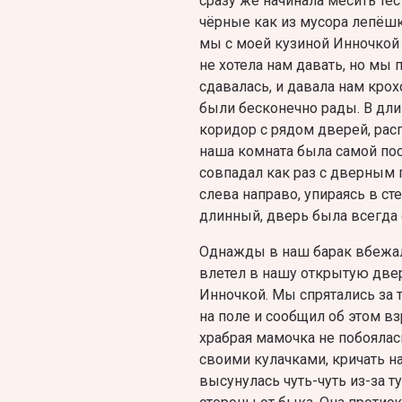
сразу же начинала месить тес
чёрные как из мусора лепёшк
мы с моей кузиной Инночкой 
не хотела нам давать, но мы 
сдавалась, и давала нам кро
были бесконечно рады. В дл
коридор с рядом дверей, рас
наша комната была самой пос
совпадал как раз с дверным
слева направо, упираясь в ст
длинный, дверь была всегда 
Однажды в наш барак вбежал
влетел в нашу открытую двер
Инночкой. Мы спрятались за 
на поле и сообщил об этом вз
храбрая мамочка не побоялась
своими кулачками, кричать на
высунулась чуть-чуть из-за 