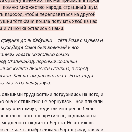
да брали у военных. Так мы прибыли в город
 , помню множество народа, страшный шум,
ть пароход, чтобы переправиться на другой
ушки тётя Фаня пошла получать хлеб на нас
а и Инночка остались с нами.
о средняя дочь бабушки – тётя Роза с мужем и
 муж Дядя Сима был военный и его
анием увезти несколько семей
род Сталинабад, переименованный
ения культа личности Сталина, в город
ана. Как потом рассказала т. Роза, дядя
ою часть на передовую.
большими трудностями погрузились на него, и
о она к отплытию не вернулась... Все плакали
чему они плачут, ведь так интересно было
ое колесо, которое крутилось, поднимало и
 медленно отходил от берега. Но хотелось
елось съесть, выбросили за борт в реку, так как