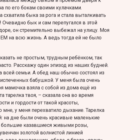
скивалась между быком и проёмом двери к
ча по его бокам своими кулачками.
 схватила быка за рога и стала выталкивать
ь! Очевидно бык и сам перепугался в этой
доре, он стремительно выбежал на улицу. Моя
ЕМ на всю жизнь. А ведь тогда ей не было
казать не простым, трудным ребёнком, так
 часто. Расскажу один эпизод из наших будней.
а всей семьи. А обед наш обычно состоял из
испеченных бабушкой. У меня была очень
оя мамочка взяла с собой из дома ещё из
та тарелка твоя, – сказала она во время
ости и гордости от такой красоты,
мне, у меня перехватило дыхание. Тарелка
й: на дне были очень красивые маленькие
ти большие казавшиеся живыми розы,
увенчан золотой волнистой линией