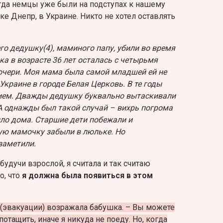
огда немцы уже были на подступах к нашему
е Днепр, в Украине. Никто не хотел оставлять
го дедушку(4), маминого папу, убили во время
ка в возрасте 36 лет осталась с четырьмя
дочери. Моя мама была самой младшей ей не
 Украине в городе Белая Церковь. В те годы
ием. Дважды дедушку буквально вытаскивали
А однажды был такой случай – вихрь погрома
ыло дома. Старшие дети побежали и
щую мамочку забыли в люльке. Но
заметили.
будучи взрослой, я считала и так считаю
о, что
я должна была появиться в этом
(эвакуации) возражала бабушка. – Вы можете
потащить, иначе я никуда не поеду. Но, когда