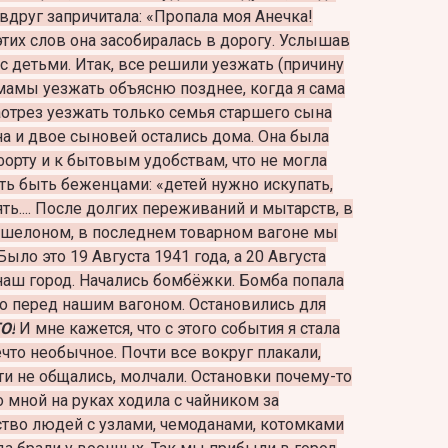
вдруг запричитала: «Пропала моя Анечка!
этих слов она засобиралась в дорогу. Услышав
я с детьми. Итак, все решили уезжать (причину
мамы уезжать объясню позднее, когда я сама
наотрез уезжать только семья старшего сына
на и двое сыновей остались дома. Она была
орту и к бытовым удобствам, что не могла
ь быть беженцами: «детей нужно искупать,
ять.... После долгих переживаний и мытарств, в
эшелоном, в последнем товарном вагоне мы
 Было это 19 Августа 1941 года, а 20 Августа
наш город. Начались бомбёжки. Бомба попала
о перед нашим вагоном. Остановились для
О!
И мне кажется, что с этого события я стала
ечто необычное. Почти все вокруг плакали,
ти не общались, молчали. Остановки почему-то
 мной на руках ходила с чайником за
во людей с узлами, чемоданами, котомками