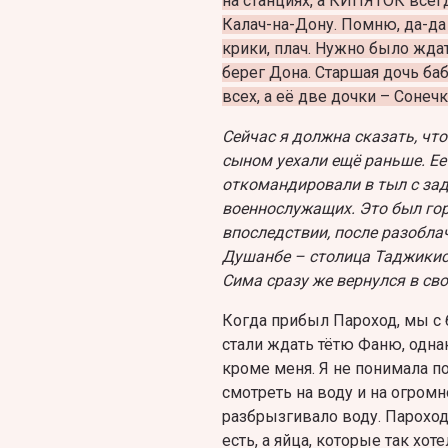
на станциях, а КИПЯТОК всег
Калач-на-Дону. Помню, да-да
крики, плач. Нужно было жда
берег Дона. Старшая дочь баб
всех, а её две дочки – Сонечк
Сейчас я должна сказать, чт
сыном уехали ещё раньше. Ее
откомандировали в тыл с зад
военнослужащих. Это был го
впоследствии, после разоблач
Душанбе – столица Таджикист
Сима сразу же вернулся в св
Когда прибыл Пароход, мы с 
стали ждать тётю Фаню, однак
кроме меня. Я не понимала по
смотреть на воду и на огромн
разбрызгивало воду. Пароход
есть, а яйца, которые так хот