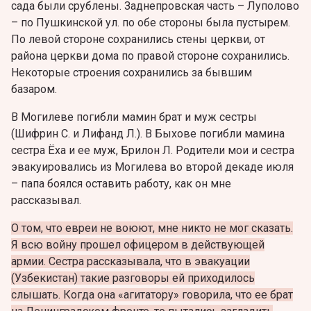
сада были срублены. Заднепровская часть – Луполово
– по Пушкинской ул. по обе стороны была пустырем.
По левой стороне сохранились стены церкви, от
района церкви дома по правой стороне сохранились.
Некоторые строения сохранились за бывшим
базаром.
В Могилеве погибли мамин брат и муж сестры
(Шифрин С. и Лифанд Л.). В Быхове погибли мамина
сестра Ёха и ее муж, Брилон Л. Родители мои и сестра
эвакуировались из Могилева во второй декаде июля
– папа боялся оставить работу, как он мне
рассказывал.
О том, что евреи не воюют, мне никто не мог сказать.
Я всю войну прошел офицером в действующей
армии. Сестра рассказывала, что в эвакуации
(Узбекистан) такие разговоры ей приходилось
слышать. Когда она «агитатору» говорила, что ее брат