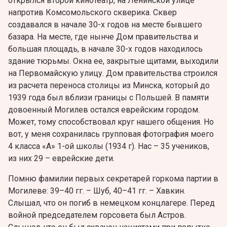
открылся второй кинотеатр, на Ленинской улице
напротив Комсомольского скверика. Сквер
создавался в начале 30-х годов на месте бывшего
базара. На месте, где нынче Дом правительства и
большая площадь, в начале 30-х годов находилось
здание тюрьмы. Окна ее, закрытые щитами, выходили
на Первомайскую улицу. Дом правительства строился
из расчета переноса столицы из Минска, который до
1939 года был вблизи границы с Польшей. В памяти
довоенный Могилев остался еврейским городом.
Может, тому способствовал круг нашего общения. Но
вот, у меня сохранилась групповая фотография моего
4 класса «А» 1-ой школы (1934 г). Нас – 35 учеников,
из них 29 – еврейские дети.
Помню фамилии первых секретарей горкома партии в
Могилеве: 39–40 гг. – Шуб, 40–41 гг. – Хавкин.
Слышал, что он погиб в немецком концлагере. Перед
войной председателем горсовета был Астров.