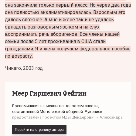
она закончила только первый класс. Но через два года
она полностью акклиматизировалась. Взрослым это
далось сложнее. А мне и жене так и не удалось
овладеть разговорным языком и на слух
воспринимать речь аборигенов. Все члены нашей
семьи после 5 лет проживания в США стали
гражданами. Я и жена получаем федеральное пособие
по возрасту.
Чикаго, 2003 год
Меер Гиршевич Фейгин
Воспоминания написаны по вопросам анкеты,
составленной Могилевской общиной. Рукопись
предоставлена проектом Иды Шендерович и Александра
Литина "История могилевского еврейства". Текст набран
Леей Барбараш.
Перейти на страницу автора