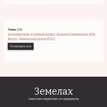
Темы
(
24
):
антисемитизм
;
атомный проект
;
блокада Ленинграда
;
ВОВ:
фронт
;
Двадцатый съезд КПСС
Посмотреть все
Земелах
советские еврейские эго-документы