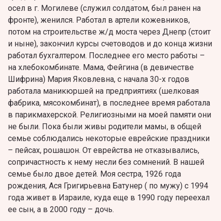
осел в г. Могилеве (служил солдатом, был ранен на
фронте), женился. Работал в артели кожевников,
потом на строительстве ж/д моста через Днепр (стоит
и ныне), закончил курсы счетоводов и до конца жизни
работал бухгалтером. Последнее его место работы –
на хлебокомбинате. Мама, Фейгина (в девичестве
Шифрина) Мария Яковлевна, с начала 30-х годов
работала маникюршей на предприятиях (шелковая
фабрика, мясокомбинат), в последнее время работала
в парикмахерской. Религиозными на моей памяти они
не были. Пока были живы родители мамы, в общей
семье соблюдались некоторые еврейские праздники
– пейсах, рошашон. От еврейства не отказывались,
сопричастность к нему несли без сомнений. В нашей
семье было двое детей. Моя сестра, 1926 года
рождения, Ася Григирьевна Батунер ( по мужу) с 1994
года живет в Израиле, куда еще в 1990 году переехал
ее сын, а в 2000 году – дочь.