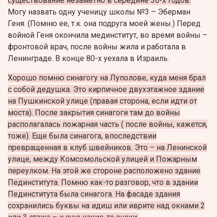
существование незаметно в середине 30-х годов.
Могу назвать одну ученицу школы №3 – Эберман
Геня. (Помню ее, т.к. она подруга моей жены.) Перед
войной Геня окончила мединститут, во время войны –
фронтовой врач, после войны жила и работала в
Ленинграде. В конце 80-х уехала в Израиль.
Хорошо помню синагогу на Луполове, куда меня брал
с собой дедушка. Это кирпичное двухэтажное здание
на Пушкинской улице (правая сторона, если идти от
моста). После закрытия синагоги там до войны
располагалась пожарная часть ( после войны, кажется,
тоже). Еще была синагога, впоследствии
превращенная в клуб швейников. Это – на Ленинской
улице, между Комсомольской улицей и Пожарным
переулком. На этой же стороне расположено здание
Пединститута. Помню как-то разговор, что в здании
Пединститута была синагога. На фасаде здания
сохранились буквы на идиш или ивритe над окнами 2