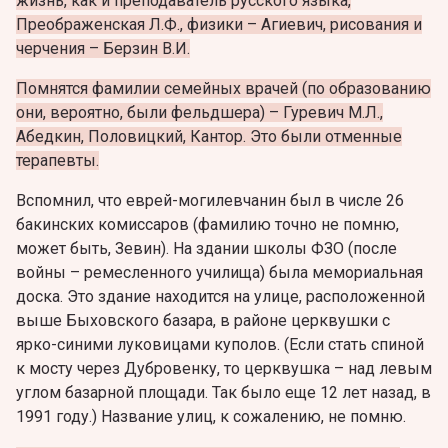
жизнь, как и преподаватель русского языка,
Преображенская Л.Ф., физики – Агиевич, рисования и
черчения – Берзин В.И.
Помнятся фамилии семейных врачей (по образованию
они, вероятно, были фельдшера) – Гуревич М.Л.,
Абедкин, Половицкий, Кантор. Это были отменные
терапевты.
Вспомнил, что еврей-могилевчанин был в числе 26
бакинских комиссаров (фамилию точно не помню,
может быть, Зевин). На здании школы ФЗО (после
войны – ремесленного училища) была мемориальная
доска. Это здание находится на улице, расположенной
выше Быховского базара, в районе церквушки с
ярко-синими луковицами куполов. (Если стать спиной
к мосту через Дубровенку, то церквушка – над левым
углом базарной площади. Так было еще 12 лет назад, в
1991 году.) Название улиц, к сожалению, не помню.