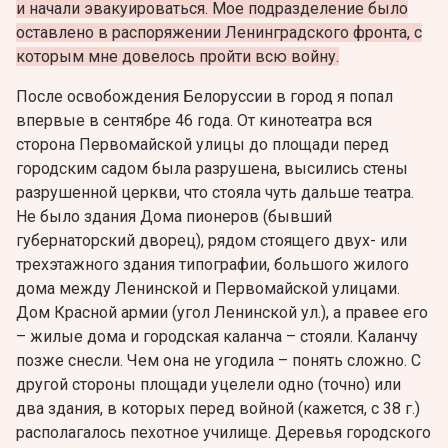
и начали эвакуироваться. Мое подразделение было
оставлено в распоряжении Ленинградского фронта, с
которым мне довелось пройти всю войну.
После освобождения Белоруссии в город я попал
впервые в сентябре 46 года. От кинотеатра вся
сторона Первомайской улицы до площади перед
городским садом была разрушена, высились стены
разрушенной церкви, что стояла чуть дальше театра.
Не было здания Дома пионеров (бывший
губернаторский дворец), рядом стоящего двух- или
трехэтажного здания типографии, большого жилого
дома между Ленинской и Первомайской улицами.
Дом Красной армии (угол Ленинской ул.), а правее его
– жилые дома и городская каланча – стояли. Каланчу
позже снесли. Чем она не угодила – понять сложно. С
другой стороны площади уцелели одно (точно) или
два здания, в которых перед войной (кажется, с 38 г.)
располагалось пехотное училище. Деревья городского