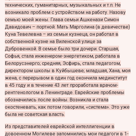
технических, гуманитарных, музыкальных и т.п. Не
возникало проблем с устройством на работу. Назову
семью моей жены. Глава семьи Ашкенази Симон
Давидович – портной. Мать Марголина (в девичестве)
Куна Тевелевна – из семьи кузнеца, он работал в
собственной кузне на Виленской улице за
Дубровенкой. В семье было три дочери. Старшая,
Софья, стала инженером-энергетиком, работала в
Белорусэнерго; средняя, Эсфирь, стала педагогом,
директором школы в Куйбышеве; младшая, Хана, моя
жена, с перерывом в один год окончила мединститут
в 45 году и в течение 43 лет проработала врачом-
рентгенологом в Ленинграде. Еврейские проблемы
обозначились после войны. Возникла и стала
окостеневать, как потом говорили, «система». Это уже
была не советская власть.
Из представителей еврейской интеллигенции в
довоенном Могилеве запомнились мои педагоги в 1-