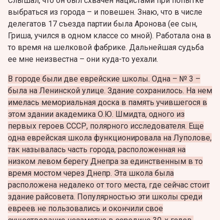
Слышал, что он был схвачен нацистами при попытке
выбраться из города – и повешен. Знаю, что в числе
делегатов 17 съезда партии была Аронова (ее сын,
Гриша, учился в одном классе со мной). Работала она в
то время на шелковой фабрике. Дальнейшая судьба
ее мне неизвестна – они куда-то уехали.
В городе были две еврейские школы. Одна – № 3 –
была на Ленинской улице. Здание сохранилось. На нем
имелась мемориальная доска в память учившегося в
этом здании академика О.Ю. Шмидта, одного из
первых героев СССР, полярного исследователя. Еще
одна еврейская школа функционировала на Луполове,
так называлась часть города, расположенная на
низком левом берегу Днепра за единственным в то
время мостом через Днепр. Эта школа была
расположена недалеко от того места, где сейчас стоит
здание райсовета. Популярностью эти школы среди
евреев не пользовались и окончили свое