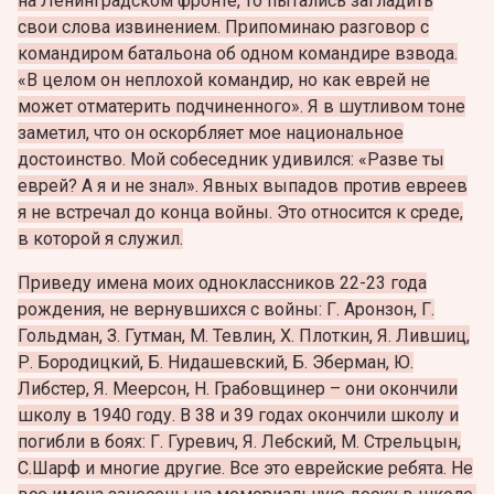
на Ленинградском фронте, то пытались загладить
свои слова извинением. Припоминаю разговор с
командиром батальона об одном командире взвода.
«В целом он неплохой командир, но как еврей не
может отматерить подчиненного». Я в шутливом тоне
заметил, что он оскорбляет мое национальное
достоинство. Мой собеседник удивился: «Разве ты
еврей? А я и не знал». Явных выпадов против евреев
я не встречал до конца войны. Это относится к среде,
в которой я служил.
Приведу имена моих одноклассников 22-23 года
рождения, не вернувшихся с войны: Г. Аронзон, Г.
Гольдман, З. Гутман, М. Тевлин, Х. Плоткин, Я. Лившиц,
Р. Бородицкий, Б. Нидашевский, Б. Эберман, Ю.
Либстер, Я. Меерсон, Н. Грабовщинер – они окончили
школу в 1940 году. В 38 и 39 годах окончили школу и
погибли в боях: Г. Гуревич, Я. Лебский, М. Стрельцын,
С.Шарф и многие другие. Все это еврейские ребята. Не