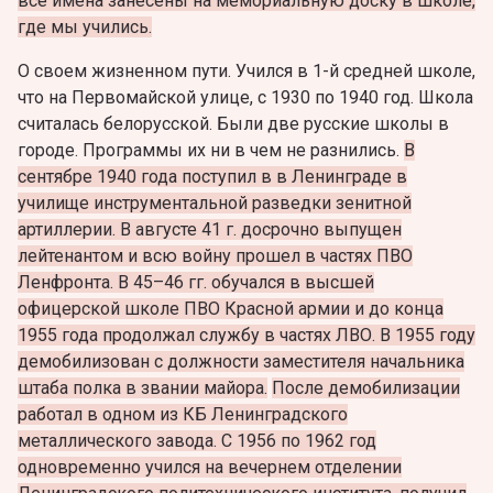
все имена занесены на мемориальную доску в школе,
где мы учились.
О своем жизненном пути. Учился в 1-й средней школе,
что на Первомайской улице, с 1930 по 1940 год. Школа
считалась белорусской. Были две русские школы в
городе. Программы их ни в чем не разнились.
В
сентябре 1940 года поступил в в Ленинграде в
училище инструментальной разведки зенитной
артиллерии. В августе 41 г. досрочно выпущен
лейтенантом и всю войну прошел в частях ПВО
Ленфронта. В 45–46 гг. обучался в высшей
офицерской школе ПВО Красной армии и до конца
1955 года продолжал службу в частях ЛВО. В 1955 году
демобилизован с должности заместителя начальника
штаба полка в звании майора.
После демобилизации
работал в одном из КБ Ленинградского
металлического завода. С 1956 по 1962 год
одновременно учился на вечернем отделении