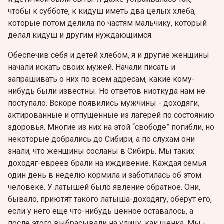
чтобы к субботе, к кидуш иметь два целых хлеба,
которые потом делила по частям мальчику, который
делал кидуш и другим нуждающимся.
Обеспечив себя и детей хлебом, я и другие женщины
начали искать своих мужей. Начали писать и
запрашивать о них по всем адресам, какие кому-
нибудь были известны. Но ответов ниоткуда нам не
поступало. Вскоре появились мужчины - доходяги,
актированные и отпущенные из лагерей по состоянию
здоровья. Многие из них на этой “свободе” погибли, но
некоторые добрались до Сибири, a по слухам они
знали, что женщины сосланы в Сибирь. Мы таких
доходяг-евреев брали на иждивение. Каждая семья
один день в неделю кормила и заботилась об этом
человеке. У латышей было явление обратное. Они,
бывало, приютят такого латыша-доходягу, оберут его,
если у него еще что-нибудь ценное оставалось, а
после этого выбрасывали на улицу, как щенка. Мы -