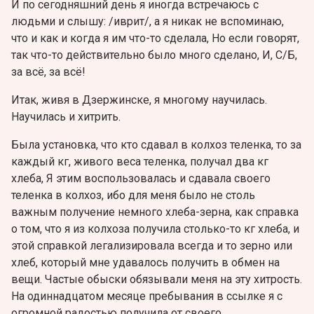
И по сегодняшний день я иногда встречаюсь с
людьми и слышу: /иврит/, а я никак не вспоминаю,
что и как и когда я им что-то сделала, Но если говорят,
так что-то действительно было много сделано, И, С/Б,
за всё, за всё!
Итак, живя в Дзержинске, я многому научилась.
Научилась и хитрить.
Была установка, что кто сдавал в колхоз теленка, то за
каждый кг, живого веса теленка, получал два кг
хлеба, Я этим воспользовалась и сдавала своего
теленка в колхоз, ибо для меня было не столь
важным получение немного хлеба-зерна, как справка
о том, что я из колхоза получила столько-то кг хлеба, и
этой справкой легализировала всегда и то зерно или
хлеб, который мне удавалось получить в обмен на
вещи. Частые обыски обязывали меня на эту хитрость.
На одиннадцатом месяце пребывания в ссылке я с
огромной радостью получила от своего