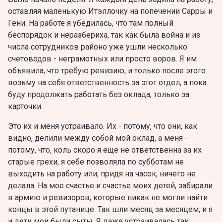
оставляя маленькую Итэллочку на попечении Сарры и
Гени. На работе я убедилась, что там полный
беспорядок и неразбериха, так как была война и из
числа сотрудников районо уже ушли несколько
счетоводов - неграмотных или просто воров. Я им
объявила, что требую ревизию, и только после этого
возьму на себя ответственность за этот отдел, а пока
буду продолжать работать без оклада, только за
карточки.
Это их и меня устраивало. Их - потому, что они, как
видно, делили между собой мой оклад, а меня -
потому, что, коль скоро я еще не ответственна за их
старые грехи, я себе позволяла по субботам не
выходить на работу или, придя на часок, ничего не
делала. На мое счастье и счастье моих детей, забирали
в армию и ревизоров, которые никак не могли найти
концы в этой путанице. Так шли месяц за месяцем, и я
и дети мои были сыты. Я даже устраивалась так,