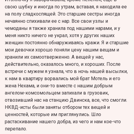
свою шубку и иногда по утрам, вставая, я находила ее
на полу сладкоспящей. Это старшие сестры иногда
нечаянно спихивали ее с нар. Все свои узлы и
чемоданы я также хранила под нашими нарами, и у
меня никто ничего не украл, хотя у других наших
женщин постоянно обнаруживаясь кражи. Я и старшие
мои девочки хорошо поняли цену нашим вещам и
хранили их самоотверженно. А вещей у нас,
действительно, оказалось много, и хороших. После
встречи с мужем я узнала, что в ночь нашей высылки,
к нам в квартиру ворвались мой брат Мотель и его
жена Нехама, и они-то вместе с нашим добрым
ангелом-комсомольцем запихали в грузовик,
отвозивший нас на станцию Двинска, все, что смогли.
НКВД-исты были заняты отбором тех вещей и
ценностей, которые им приглянулись. Шло
растаскивание нашего добра, из чего и нам кое-что
перепало.