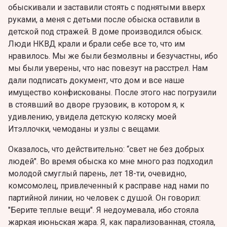
обыскивали и заставили стоять с поднятыми вверх
руками, a меня с детьми после обыска оставили в
детской под стражей. В доме производился обыск.
Люди НКВД крали и брали себе все то, что им
нравилось. Мы же были безмолвны и безучастны, ибо
мы были уверены, что нас повезут на расстрел. Нам
дали подписать документ, что дом и все наше
имущество конфискованы. После этого нас погрузили
в стоявший во дворе грузовик, в котором я, к
удивлению, увидела детскую коляску моей
Итэллочки, чемоданы и узлы с вещами.
Оказалось, что действительно: “свет не без добрых
людей". Во время обыска ко мне много раз подходил
молодой смуглый парень, лет 18-ти, очевидно,
комсомолец, привлеченный к расправе над нами по
партийной линии, но человек с душой. Он говорил:
"Берите теплые вещи". Я недоумевала, ибо стояла
жаркая июньская жара. Я, как парализованная, стояла,