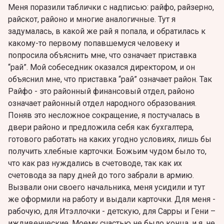
Меня поразили таблички с надписью: райфо, райзерно,
райскот, районо и многие аналогичные. Тут я
задумалась, в какой же рай я попала, и обратилась к
какому-то первому попавшемуся человеку и
попросила объяснить мне, что означает приставка
“рай”. Мой собеседник оказался директором, и он
объяснил мне, что приставка “рай” означает район. Так
Райфо - это районный финансовый отдел, районо
означает районный отдел народного образования.
Поняв это несложное сокращение, я постучалась в
двери районо и предложила себя как бухгалтера,
готового работать на каких угодно условиях, лишь бы
получить хлебные карточки. Божьим чудом было то,
что как раз нуждались в счетоводе, так как их
счетовода за пару дней до того забрали в армию.
Вызвали они своего начальника, меня усидили и тут
же оформили на работу и выдали карточки. Для меня -
рабочую, для Итэллочки - детскую, для Сарры и Гени –
иждивенческие. Моему счастью не было конца, и я, не