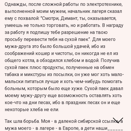
Однажды, после сложной работы по электротехнике,
выполненной моим мужем, начальник лагеря сказал
ему с похвалой: '’Смотри, Димант, ты, оказывается,
умеешь не только торговать, но и работать. В награду
за работу я подпишу тебе разрешение на твою
просьбу перевести тебя на сухой паек”. Для моего
мужа-друга это было большой удачей, ибо из
соображений кошер и чистоты, он никогда не ел из
общего котла, а обходился хлебом и водой. Получив
сухой паек плюс продукты, полученные на обмен
табака и микстуры из посылки, он уже мог хоть мало-
мальски питаться лучше и хоть чем-нибудь помогать
больным, которым было еще хуже. Сухой паек давал
моему мужу-другу еще возможность оставлять хоть
кое-что на дни песах, ибо в праздник песах он и еще
некоторые хлеба не ели.
Так шла борьба. Моя - в далекой сибирской ссылке, а
мужа моего - в лагере - в Европе, а дети наши______