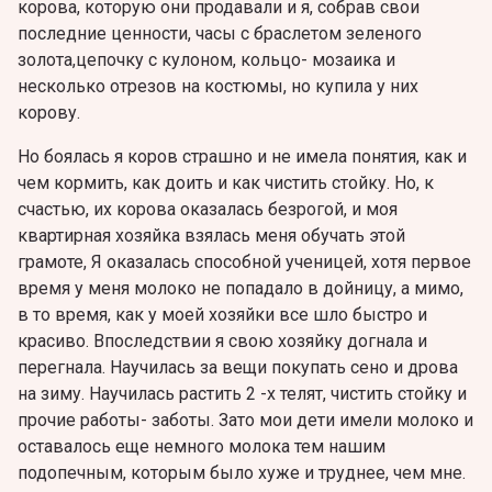
корова, которую они продавали и я, собрав свои
последние ценности, часы с браслетом зеленого
золота,цепочку с кулоном, кольцо- мозаика и
несколько отрезов на костюмы, но купила у них
корову.
Но боялась я коров страшно и не имела понятия, как и
чем кормить, как доить и как чистить стойку. Но, к
счастью, их корова оказалась безрогой, и моя
квартирная хозяйка взялась меня обучать этой
грамоте, Я оказалась способной ученицей, хотя первое
время у меня молоко не попадало в дойницу, а мимо,
в то время, как у моей хозяйки все шло быстро и
красиво. Впоследствии я свою хозяйку догнала и
перегнала. Научилась за вещи покупать сено и дрова
на зиму. Научилась растить 2 -х телят, чистить стойку и
прочие работы- заботы. Зато мои дети имели молоко и
оставалось еще немного молока тем нашим
подопечным, которым было хуже и труднее, чем мне.