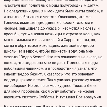
чувствуя ног, полетела к моим полуголодным детям.
На следующий день я и мои дети были сыты хлебом, и
я начала заботиться о чистоте. Оказалось, что моя
Генечка, имевшая две длинные косы - толстые и
черные, завшивела до ужаса. Я, несмотря на слезы и
просьбы, тут же взяла ножницы и отрезала косы, как
могла вымыла и вычистила ей и Сарре головы, но,
когда я обратилась к женщине, жившей во дворе
школы, за ведром, чтобы принести воду, она мне
сказала: "Ведро бежит". Что это означает, я не знала, но
поняла, что ведра она мне не дает. Принесла я воды
небольшим чайником, а впоследствии я узнала, что
значит "ведро бежит". Оказалось, что это означает:
ведро дырявое и течет. Так я училась русскому языку
по-сибирски. Но это не самое худшее. Тяжела была
для меня проблема, как я буду работать, не желая
нарушать святость Субботы. И тут меня Бог вразумил.
Было начало недели. Я каждый день ходила на работу,