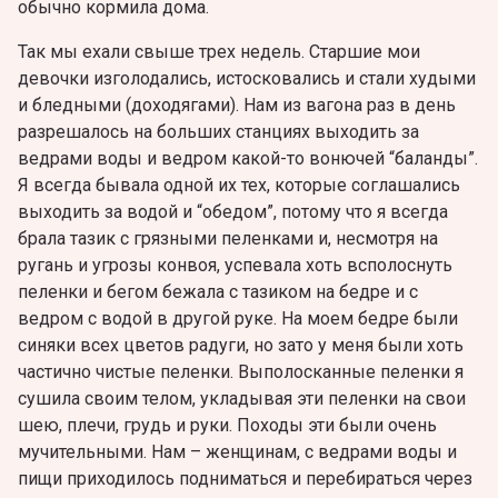
обычно кормила дома.
Так мы ехали свыше трех недель. Старшие мои
девочки изголодались, истосковались и стали худыми
и бледными (доходягами). Нам из вагона раз в день
разрешалось на больших станциях выходить за
ведрами воды и ведром какой-то вонючей “баланды”.
Я всегда бывала одной их тех, которые соглашались
выходить за водой и “обедом”, потому что я всегда
брала тазик с грязными пеленками и, несмотря на
ругань и угрозы конвоя, успевала хоть всполоснуть
пеленки и бегом бежала с тазиком на бедре и с
ведром с водой в другой руке. На моем бедре были
синяки всех цветов радуги, но зато у меня были хоть
частично чистые пеленки. Выполосканные пеленки я
сушила своим телом, укладывая эти пеленки на свои
шею, плечи, грудь и руки. Походы эти были очень
мучительными. Нам – женщинам, с ведрами воды и
пищи приходилось подниматься и перебираться через