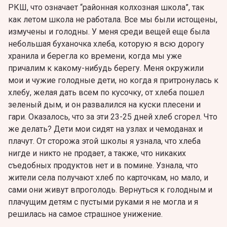
РКШ, что означает “районная колхозная школа”, так
как летом школа не работала. Все мы были истощены,
измучены и голодны. У меня среди вещей еще была
небольшая буханочка хлеба, которую я всю дорогу
хранила и берегла ко времени, когда мы уже
причалим к какому-нибудь берегу. Меня окружили
мои и чужие голодные дети, но когда я притронулась к
хлебу, желая дать всем по кусочку, от хлеба пошел
зеленый дым, и он развалился на куски плесени и
гари. Оказалось, что за эти 23-25 дней хлеб сгорел. Что
же делать? Дети мои сидят на узлах и чемоданах и
плачут. От сторожа этой школы я узнала, что хлеба
нигде и никто не продает, а также, что никаких
съедобных продуктов нет и в помине. Узнала, что
жители села получают хлеб по карточкам, но мало, и
сами они живут впроголодь. Вернуться к голодным и
плачущим детям с пустыми руками я не могла и я
решилась на самое страшное унижение.