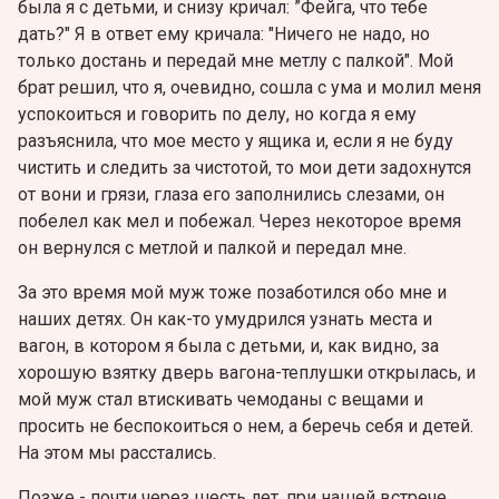
была я с детьми, и снизу кричал: ”Фейга, что тебе
дать?" Я в ответ ему кричала: "Ничего не надо, но
только достань и передай мне метлу с палкой". Мой
брат решил, что я, очевидно, сошла с ума и молил меня
успокоиться и говорить по делу, но когда я ему
разъяснила, что мое место у ящика и, если я не буду
чистить и следить за чистотой, то мои дети задохнутся
от вони и грязи, глаза его заполнились слезами, он
побелел как мел и побежал. Через некоторое время
он вернулся с метлой и палкой и передал мне.
За это время мой муж тоже позаботился обо мне и
наших детях. Он как-то умудрился узнать места и
вагон, в котором я была с детьми, и, как видно, за
хорошую взятку дверь вагона-теплушки открылась, и
мой муж стал втискивать чемоданы с вещами и
просить не беспокоиться о нем, а беречь себя и детей.
На этом мы расстались.
Позже - почти через шесть лет, при нашей встрече