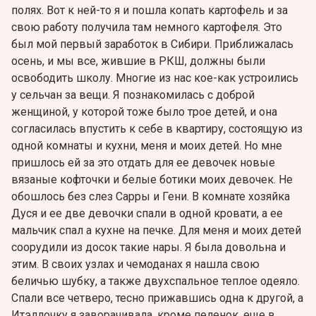
полях. Вот к ней-то я и пошла копать картофель и за
свою работу получила там немного картофеля. Это
был мой первый заработок в Сибири. Приближалась
осень, и мы все, жившие в РКШ, должны были
освободить школу. Многие из нас кое-как устроились
у сельчан за вещи. Я познакомилась с доброй
женщиной, у которой тоже было трое детей, и она
согласилась впустить к себе в квартиру, состоящую из
одной комнаты и кухни, меня и моих детей. Но мне
пришлось ей за это отдать для ее девочек новые
вязаные кофточки и белые ботики моих девочек. Не
обошлось без слез Сарры и Гени. В комнате хозяйка
Дуся и ее две девочки спали в одной кровати, а ее
мальчик спал а кухне на печке. Для меня и моих детей
соорудили из досок такие нары. Я была довольна и
этим. В своих узлах и чемоданах я нашла свою
беличью шубку, а также двухспальное теплое одеяло.
Спали все четверо, тесно прижавшись одна к другой, а
Итэллочку я заворачивала, кроме пеленок, еще в