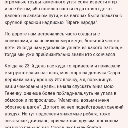
огромные груды каменного угля, соли, извести и пр.,-
и всё бегом, ибо эшелон наш всегда стоял где-то
далеко на запасном пути, и на вагонах были плакаты с
крупной красной надписью: “Враги народа”.
По дороге нам встречались часто солдаты с
носилками, а на носилках мертвецы, большей частью
дети. Иногда нам удавалось узнать из какого вагона, и
тогда мы уже приблизительно знали кто скончался.
Когда на 23-й день нас куда-то привезли и приказали
выгружаться из вагонов, моя старшая девочка Сарра
держала нашу крошку Итэллочку, а я, повыкинув
наши чемоданы и узлы, начала спускать вниз мою
Генечку, она еще более побледнела, чуть не упала в
обморок и попросилась: “Мамочка, возьми меня
обратно в вагон”. До того на нее подействовал свежий
воздух. Но тут подоспели знакомые ребята, тоже
ссыльные двинчане, приехавшие другим эшелоном
немного раньше нас. Среди них были братья