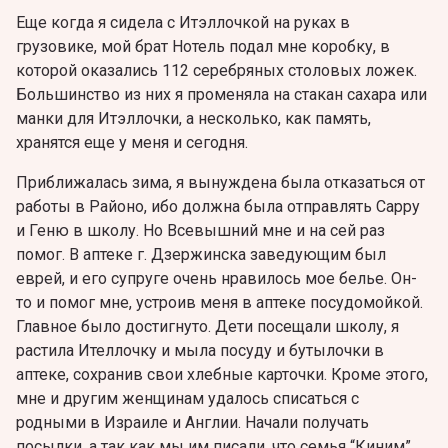
Еще когда я сидела с Итэллочкой на руках в
грузовике, мой брат Нотель подал мне коробку, в
которой оказались 112 серебряных столовых ложек.
Большинство из них я променяла на стакан сахара или
манки для Итэллочки, а несколько, как память,
хранятся еще у меня и сегодня.
Приближалась зима, я вынуждена была отказаться от
работы в Районо, ибо должна была отправлять Сарру
и Геню в школу. Но Всевышний мне и на сей раз
помог. В аптеке г. Дзержинска заведующим был
еврей, и его супруге очень нравилось мое белье. Он-
то и помог мне, устроив меня в аптеке посудомойкой.
Главное было достигнуто. Дети посещали школу, я
растила Ителлочку и мыла посуду и бутылочки в
аптеке, сохранив свои хлебные карточки. Кроме этого,
мне и другим женщинам удалось списаться с
родными в Израиле и Англии. Начали получать
посылки, а так как мы им писали, что семья “Киним”