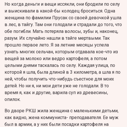
Но когда деньги и вещи иссякли, они бродили по селу
и выискивали в какой-бы колодец броситься. Одна
женщина по фамилии Прусак со своей девочкой ушла
в лес, в тайгу. Там они голодали и страдали до того, что
обе погибли. Мать потеряла волосы, зубы и, наконец,
разум. Их случайно нашли в тайге мертвыми. Так
прошло первое лето. Я за летние месяцы успела
узнать многих сельчан, которым отдавала кое-что из
вещей за молоко или ведро картофеля, а потом
целыми днями таскалась по селу. Каждая улица, по
которой я шла, была длиной в 3 километра, а шла я по
ней, чтобы получить что-нибудь съестное для моих
детей. Но ни я, ни мои дети уже не голодали. В то
время я, как и другие, варила суп из древесины,
опилок.
Во дворе РКШ жила женщина с маленькими детьми,
как видно, жена коммуниста- преподавателя. Ее муж
был в армии, а у них были посадки картофеля на