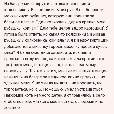
На базаре меня окружила толпа колхозниц и
колхозников. Всё рвали из моих рук. В особенности
мою ночную рубашку, которую они приняли за
бальное платье. Один колхозник, держа крепко мою
рубашку, кричал: " Дам тебе целое ведро картошки”. Я
готова была отдать, но какая-то колхозница, вырвав
рубашку у колхозника, кричала:” А я к ведру картошки
добавлю тебе мисочку гороха, мисочку проса и кусок
мяса”. Я была счастлива сделкой, и, всыпав в
простыню полученное, за исключением противного
трефного мяса, потащилась к, так называемому,
своему углу. Так же как и я, многие из наших женщин
наменяли на базаре за вещи кое-какие продукты, но
удачнее меня. Я не умела ни лгать, ни воровать, ни
торговаться, но, с Б. Помощью, умела устраиваться.
Накормив хоть немного детей, я отправилась в село,
чтобы познакомиться с местностью, с людьми и их
жизнью.