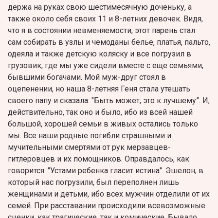
держа на руках свою шестимесячную доченьку, а
также около себя своих 11 и 8-летних девочек. Видя,
что я в состоянии невменяемости, этот парень стал
сам собирать в узлы и чемоданы белье, платья, пальто,
одеяла и также детскую коляску и все погрузил в
грузовик, где мы уже сидели вместе с еще семьями,
бывшими богачами. Мой муж-друг стоял в
оцепенении, но наша 8-летняя Геня стала утешать
своего папу и сказала: "Быть может, это к лучшему”. И,
действительно, так оно и было, ибо из всей нашей
большой, хорошей семьи в живых остались только
мы. Все наши родные погибли страшными и
мучительными смертями от рук мерзавцев-
гитлеровцев и их помощников. Оправдалось, как
говорится: "Устами ребенка гласит истина". Эшелон, в
который нас погрузили, был переполнен лишь
женщинами и детьми, ибо всех мужчин отделили от их
семей. При расставании происхoдили всевозможные
сценки, как трагические, так и комические. Бывало,