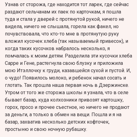
Узнав от сторожа, где находится тот ларек, где сейчас
раздают сельчанам их паек по карточкам, я пошла
туда и стала у дверей с протянутой рукой, ничего не
видела, ничего не слышала, горела как факел, но
почувствовала, что кто-то мне в протянутую руку
вложил кусочек хлеба (так называемый привесок), и
когда таких кусочков набралось несколько, я
помчалась к моим детям. Разделила эти кусочки хлеба
Сарре и Гене, растегнула свою блузку и приложила
мою Итэллочку к груди, казавшейся сухой и пустой. И,
о чудо! Появилось молоко, и ребенок начал сосать и
глотать. Так прошла наша первая ночь в Дзержинске.
Утром от того же сторожа школы я узнала, что в селе
бывает базар, куда колхозники привозят картошку,
горох, просо и прочее съестное, но ничего не продают
за деньги, а только в обмен на вещи. Пошла и я на
базар, захватив несколько детских кофточек,
простыню и свою ночную рубашку.