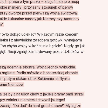
eż i prasa o tym pisała – ale jeśli idzie o moją
dkie maniery i przyjazny stosunek oficerów
li przy dworze przed pierwszą wojną światową.
akie kulturalne narody jak Niemcy czy Austriacy
ć".
zy było dokąd uciekać? W każdym razie końcem
aletku i z niewielkim zasobem gotówki wynajętym
"bo chyba wojny w końcu nie będzie". Nigdy go już
głąb Rosji zginął zamordowany przez Uzbeków w
zą odemnie siostrą. Wojna jednak wybuchła.
 mgliste. Radio mówiło o bohaterskiej obronie
dni potym stałam obok Sukiennic na Rynku
enia Niemców.
 że była na ulicy kiedy z jakiejś bramy padł strzał,
ący żołnierz niemiecki chwycił jakiegoś
zasnął: "Du Jud' du hast geschossen!" Myślę, że