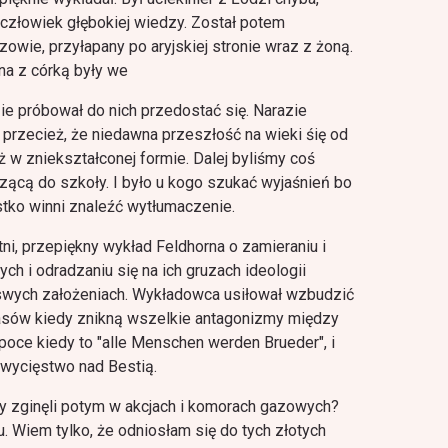
 człowiek głębokiej wiedzy. Został potem
owie, przyłapany po aryjskiej stronie wraz z żoną.
ona z córką były we
ie próbował do nich przedostać się. Narazie
 przecież, że niedawna przeszłość na wieki śię od
ż w zniekształconej formie. Dalej byliśmy coś
zącą do szkoły. I było u kogo szukać wyjaśnień bo
ko winni znaleźć wytłumaczenie.
i, przepiękny wykład Feldhorna o zamieraniu i
ch i odradzaniu się na ich gruzach ideologii
swych założeniach. Wykładowca usiłował wzbudzić
asów kiedy znikną wszelkie antagonizmy między
oce kiedy to "alle Menschen werden Brueder", i
wycięstwo nad Bestią.
rzy zginęli potym w akcjach i komorach gazowych?
u. Wiem tylko, że odniosłam się do tych złotych