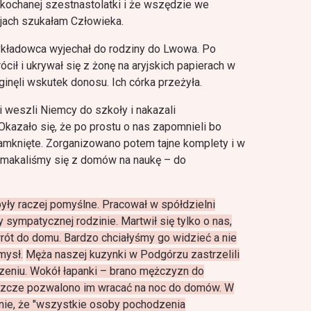
kochanej szestnastolatki i że wszędzie we
jach szukałam Człowieka.
wykładowca wyjechał do rodziny do Lwowa. Po
cił i ukrywał się z żonę na aryjskich papierach w
nęli wskutek donosu. Ich córka przeżyła.
i weszli Niemcy do szkoły i nakazali
Okazało się, że po prostu o nas zapomnieli bo
zamknięte. Zorganizowano potem tajne komplety i w
makaliśmy się z domów na naukę – do
ły raczej pomyślne. Pracował w spółdzielni
y sympatycznej rodzinie. Martwił się tylko o nas,
owrót do domu. Bardzo chciałyśmy go widzieć a nie
mysł.
Męża naszej kuzynki w Podgórzu zastrzelili
zeniu.
Wokół łapanki – brano mężczyzn do
szcze pozwalono im wracać na noc do domów. W
ie, że "wszystkie osoby pochodzenia