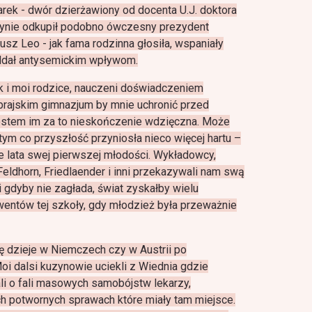
rek - dwór dzierżawiony od docenta U.J. doktora
ynie odkupił podobno ówczesny prezydent
iusz Leo - jak fama rodzinna głosiła, wspaniały
poddał antysemickim wpływom.
k i moi rodzice, nauczeni doświadczeniem
brajskim gimnazjum by mnie uchronić przed
estem im za to nieskończenie wdzięczna. Może
tym co przyszłość przyniosła nieco więcej hartu –
e lata swej pierwszej młodości. Wykładowcy,
 Feldhorn, Friedlaender i inni przekazywali nam swą
 gdyby nie zagłada, świat zyskałby wielu
wentów tej szkoły, gdy młodzież była przeważnie
ę dzieje w Niemczech czy w Austrii po
Moi dalsi kuzynowie uciekli z Wiednia gdzie
li o fali masowych samobójstw lekarzy,
h potwornych sprawach które miały tam miejsce.