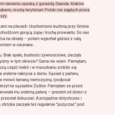
ym ramieniu opaskę z gwiazdą Dawida. Kraków
Guberni, resztę terytorium Polski nie zajętych przez
szy.
ołkami na plecach. Uruchomiоno kuchnię przy Gminie
uchodźcom gorącą zupę i trochę prowiantu. Do nas
źca na obiady – potem wyjechał gdzieś z całą
portem w nieznane...
u. Brak opału, trudności żywnościowe, zaczęły
łyśmy w tym okresie? Sama nie wiem. Pamiętam,
zą część mebli i w mieszkaniu zrobiło się
 srebrne nakrycia z domu. Sąsiad z parteru,
agle mówić łamaną niemczyzną /podpisał
patrzył na sąsiadów Żydów. Pamiętam że przed
wała mu srebrną paterę — prezent od dzieci z
przestał dokuczać. A przyjaźnie dotychczas i
stróżka zaczęła też regularnie "pożyczać” pod