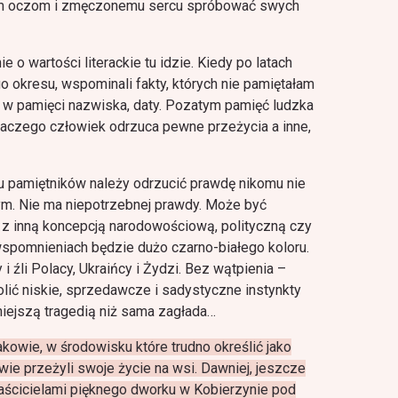
ym oczom i zmęczonemu sercu spróbować swych
e o wartości literackie tu idzie. Kiedy po latach
o okresu, wspominali fakty, których nie pamiętałam
eż w pamięci nazwiska, daty. Pozatym pamięć ludzka
laczego człowiek odrzuca pewne przeżycia a inne,
u pamiętników należy odrzucić prawdę nikomu nie
ym. Nie ma niepotrzebnej prawdy. Może być
 z inną koncepcją narodowościową, polityczną czy
spomnieniach będzie dużo czarno-białego koloru.
 i źli Polacy, Ukraińcy i Żydzi. Bez wątpienia –
lić niskie, sprzedawcze i sadystyczne instynkty
mniejszą tragedią niż sama zagłada…
kowie, w środowisku które trudno określić jako
ie przeżyli swoje życie na wsi. Dawniej, jeszcze
aścicielami pięknego dworku w Kobierzynie pod