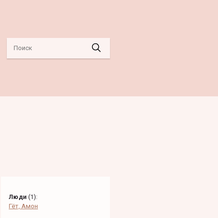
Люди
(
1
):
Гёт, Амон