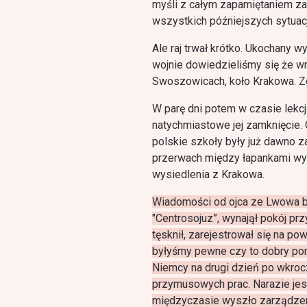
myśli z całym zapamiętaniem za
wszystkich późniejszych sytuac
Ale raj trwał krótko. Ukochany 
wojnie dowiedzieliśmy się że wró
Swoszowicach, koło Krakowa. Zgi
W parę dni potem w czasie lekcj
natychmiastowe jej zamknięcie. 
polskie szkoły były już dawno 
przerwach między łapankami wy
wysiedlenia z Krakowa.
Wiadomości od ojca ze Lwowa by
"Centrosojuz”, wynajął pokój prz
tęsknił, zarejestrował się na p
byłyśmy pewne czy to dobry po
Niemcy na drugi dzień po wkroc
przymusowych prac. Narazie je
międzyczasie wyszło zarządzen