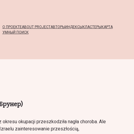
О ПРОЕКТЕ
ABOUT PROJECT
АВТОРЫ
ИНДЕКСЫ
КЛАСТЕРЫ
КАРТА
УМНЫЙ ПОИСК
 Брунер)
 okresu okupacji przeszkodziła nagła choroba. Ale
 Izraelu zainteresowanie przeszłością,