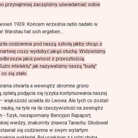
 albo przynajmniej zaczęliśmy uświadamiać sobie
jesień 1939. Końcem września radio nadało w
 Warshau hat sich ergeben...
ziła codziennie pod naszą szkołę jakby chcąc z
martwej ciszy wydobyć jakąś otuchę. Widzieliśmy
 Podbrzezie jakiś pomost z przeszłością.
Kuźni intelektu" jak nazywaliśmy naszą "budę"
co się stało.
: brama otwarta a wewnątrz skromne grono
 opłatą podjęcia się ryzyka kontynuowania naszej
e – większość uciekła do Lwowa. Ale tych co zostali
naukę, na tyle na ile rzeczywistość na zewnątrz
 - fizyk, niezapomiany Bencyjon Rapaport,
bokiej wiedzy, znakomity znawca Tanachu. Głodował
e stawiał się codziennie w swym wytartym
pięknie wykładał. Był uciekinier z Łodzi chyba,