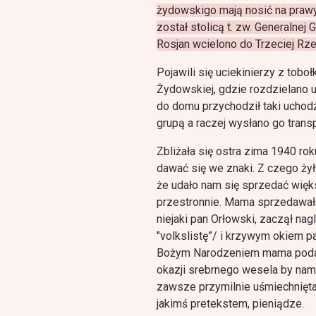
żydowskigo mają nosić na praw
został stolicą t. zw. Generalnej 
Rosjan wcielono do Trzeciej Rze
Pojawili się uciekinierzy z tob
Żydowskiej, gdzie rozdzielano 
do domu przychodził taki uchod
grupą a raczej wysłano go trans
Zbliżała się ostra zima 1940 rok
dawać się we znaki. Z czego ży
że udało nam się sprzedać więks
przestronnie. Mama sprzedawała
niejaki pаn Orłowski, zaczął n
"volkslistę”/ i krzywym okiem 
Bożym Narodzeniem mama podaro
okazji srebrnego wesela by nam 
zawsze przymilnie uśmiechnięta 
jakimś pretekstem, pieniądze.