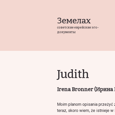
Земелах
советские еврейские эго-
документы
Judith
Irena Bronner (Ирина
Moim planom opisania przeżyć z
teraz, skoro wiem, że istnieje w