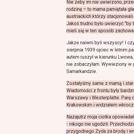
Nie żeby im nie uwierzono, przeci
rodzinę – to mama pamiętała gła
austriackich którzy stacjonowa
Jakoś trudno było uwierzyć "by t
mieli się w ten sposób zachowa
Jakże naiwni byli wszyscy! I c
sierpnia 1939 ojciec w letnim p
autem ruszył w kierunku Lwowa, 
nie zobaczyłam. Wywieziony w 
Samarkandzie.
Zostałyśmy same z mamą i stars
Wiadomości z frontu były bardzo
Warszawy i Westerplatte. Parę 
Krakowskim i widziałem wkrocz
Nazajutrz moja ciotka opowiadała,
- nikogo nie ugodził. Przechodz
przygodnego Żyda za brodę i wr