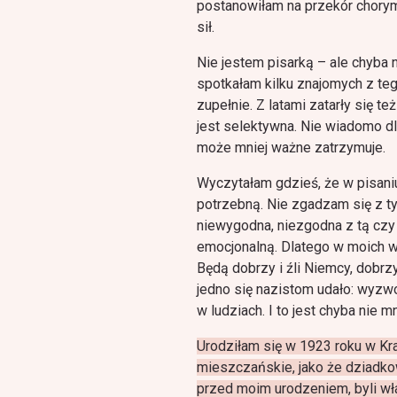
postanowiłam na przekór chor
sił.
Nie jestem pisarką – ale chyba ni
spotkałam kilku znajomych z teg
zupełnie. Z latami zatarły się t
jest selektywna. Nie wiadomo d
może mniej ważne zatrzymuje.
Wyczytałam gdzieś, że w pisani
potrzebną. Nie zgadzam się z t
niewygodna, niezgodna z tą czy
emocjonalną. Dlatego w moich w
Będą dobrzy i źli Niemcy, dobrzy
jedno się nazistom udało: wyzwo
w ludziach. I to jest chyba nie 
Urodziłam się w 1923 roku w Kra
mieszczańskie, jako że dziadkow
przed moim urodzeniem, byli wł