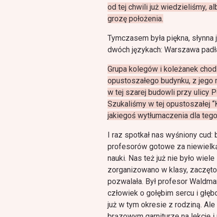
od tej chwili już wiedzieliśmy,
grozę położenia.
Tymczasem była piękna, słynna 
dwóch językach: Warszawa padła!
Grupa kolegów i koleżanek chod
opustoszałego budynku, z jego 
w tej szarej budowli przy ulicy
Szukaliśmy w tej opustoszałej “
jakiegoś wytłumaczenia dla tego 
I raz spotkał nas wyśniony cud
profesorów gotowe za niewielką
nauki. Nas też już nie było wiel
zorganizowano w klasy, zaczęto 
pozwalała. Był profesor Waldman
człowiek o gołębim sercu i głę
już w tym okresie z rodziną. Al
brązowym garniturze na lekcje i 