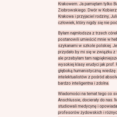
Krakowem. Ja pamiętam tylko Ba
Ziobrowskiego. Dwór w Kobierz
Krakowa i przyjaciel rodziny, Jul
człowiek, który nigdy się nie 
Byłam najmłodsza z trzech córe
postanowili umieścić mnie w he
szykanami w szkole polskiej. J
przydało by mi się w związku z 
ale przebyłam tam najpiękniejsz
wysokiej klasy erudyci jak prof.
głęboką humanistyczną wiedzę i
intelektualistów z pośród absol
bardzo inteligentna i zdolna.
Wiadomości na temat tego co si
Anschlussie, docierały do nas. 
studiowali medycynę i opowiada
profesorów żydowskich i różnyc