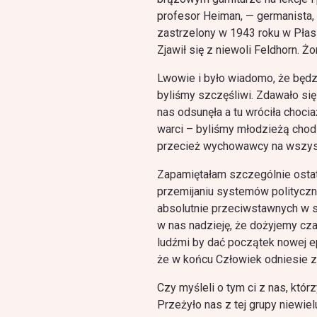
profesor Heiman, — germanista,
zastrzelony w 1943 roku w Płasz
Zjawił się z niewoli Feldhorn. Ż
Lwowie i było wiadomo, że będz
byliśmy szczęśliwi. Zdawało się
nas odsunęła a tu wróciła chocia
warci – byliśmy młodzieżą chod
przecież wychowawcy na wszyst
Zapamiętałam szczególnie ostatn
przemijaniu systemów polityczny
absolutnie przeciwstawnych w 
w nas nadzieję, że dożyjemy cz
ludźmi by dać początek nowej ep
że w końcu Człowiek odniesie z
Czy myśleli o tym ci z nas, któ
Przeżyło nas z tej grupy niewiel