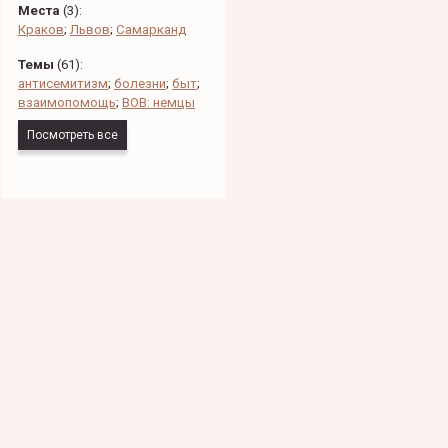
Места
(
3
):
Краков
;
Львов
;
Самарканд
Темы
(
61
):
антисемитизм
;
болезни
;
быт
;
взаимопомощь
;
ВОВ: немцы
Посмотреть все