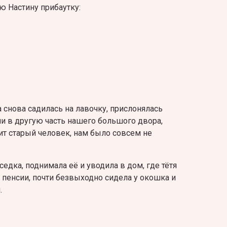
 Настину прибаутку:
 снова садилась на лавочку, прислонялась
ли в другую часть нашего большого двора,
пит старый человек, нам было совсем не
едка, поднимала её и уводила в дом, где тётя
пенсии, почти безвыходно сидела у окошка и
.