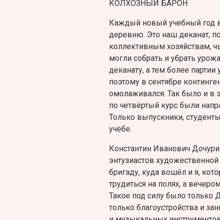
КОЛХОЗНЫЙ БАРОН
Каждый новый учебный год в 
деревню. Это наш деканат, п
коллективным хозяйствам, ч
могли собрать и убрать урож
деканату, а тем более партии
поэтому в сентябре континге
омолаживался. Так было и в э
по четвёртый курс были напр
Только выпускники, студенты 
учёбе.
Константин Иванович Дочурин
энтузиастов художественной
бригаду, куда вошёл и я, ко
трудиться на полях, а вечеро
Такое под силу было только 
только благоустройства и за
и музыкальных инструментов,