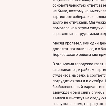
основательностью ответствен
не было, поэтому на выступл
«артистов» собирались полны
долго не отпускали. Мы уезж
помогало нам утром следующ
справляться с трудовыми зад
Месяц пролетел, как один де
доволен, похвалил нас, и с б
Борисовского района мы прие
В это время городские газеты
заваливается, и райком парт
студентов на село, в соответ
потрудиться там и в октябре
безболезненный вариант выпо
вынужден был снять с учёбы п
явился в институт на следующ
начнутся занятия, то сразу ж