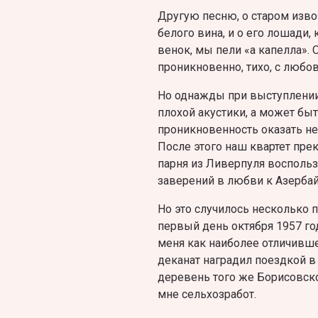
Другую песню, о старом изво
белого вина, и о его лошади, 
венок, мы пели «а капелла». 
проникновенно, тихо, с люб
Но однажды при выступлении 
плохой акустики, а может быт
проникновенность оказать не
После этого наш квартет прек
парня из Ливерпуля воспольз
заверений в любви к Азерба
Но это случилось несколько 
первый день октября 1957 год
меня как наиболее отличивше
деканат наградил поездкой в
деревень того же Борисовск
мне сельхозработ.