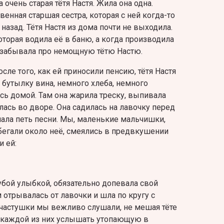
чень старая тётя Настя. Жила она одна.
венная старшая сестра, которая с ней когда-то
назад. Тётя Настя из дома почти не выходила.
оторая водила её в баню, а когда производила
е забывала про немощную тётю Настю.
осле того, как ей приносили пенсию, тётя Настя
 бутылку вина, немного хлеба, немного
сь домой. Там она жарила треску, выпивала
ась во дворе. Она садилась на лавочку перед
ала петь песни. Мы, маленькие мальчишки,
бегали около неё, смеялись в предвкушении
и ей:
зубой улыбкой, обязательно допевала свой
 отрывалась от лавочки и шла по кругу с
 частушки мы вежливо слушали, не мешая тёте
ле каждой из них услышать утопающую в