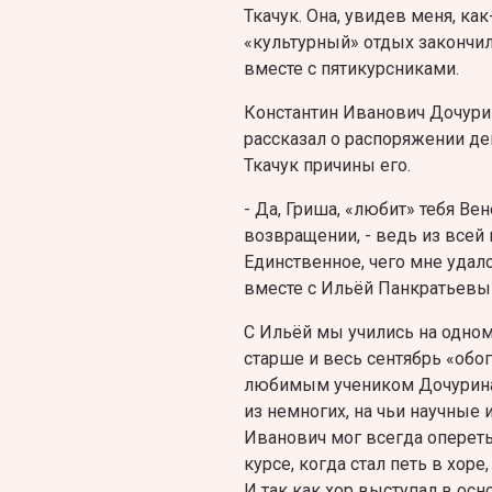
Ткачук. Она, увидев меня, ка
«культурный» отдых закончил
вместе с пятикурсниками.
Константин Иванович Дочурин
рассказал о распоряжении де
Ткачук причины его.
- Да, Гриша, «любит» тебя Вен
возвращении, - ведь из всей
Единственное, чего мне удало
вместе с Ильёй Панкратьевы
С Ильёй мы учились на одном 
старше и весь сентябрь «обо
любимым учеником Дочурина, 
из немногих, на чьи научные
Иванович мог всегда опереть
курсе, когда стал петь в хор
И так как хор выступал в ос