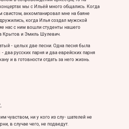
 концертах мы с Ильёй много общались. Когда
м свистом, аккомпанировал мне на баяне
одружились, когда Илья создал мужской
ме нас с ним вошли студенты нашего
ра Крытов и Эмиль Шулевич.
атый - целых две песни. Одна песня была
 - два русских парня и два еврейских парня
ну и в готовности отдать за него жизнь.
,
м чувством, ни у кого из слу- шателей не
рни, в случае чего, не подведут.