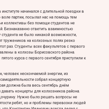
институте начинался с длительной поездки в
о воле партии, посылал нас на помощь тем
ьи коллективы без помощи студентов не
ай. Безнаказанно ответить взаимностью
 у студента не было никакой возможности,
нт тружеников на колхозных полях резко
тот раз. Студенты всех факультетов с первого
авлены в колхозы Борисовского района.
пятого курса с первого сентября приступили к
, человек нескончаемой энергии, из
 самодеятельности собрал концертную
торая должна была весь сентябрь днём
м давать концерты для колхозников района.
Дочурину. Нужно было решать вопросы не
нятости ребят, но и проблемы перевозки людей
 что Константин Иванович всегда делал с