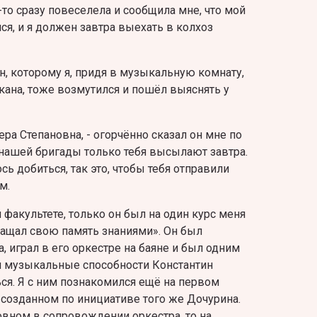
к-то сразу повеселела и сообщила мне, что мой
ся, и я должен завтра выехать в колхоз
, которому я, придя в музыкальную комнату,
кана, тоже возмутился и пошёл выяснять у
ера Степановна, - огорчённо сказал он мне по
 нашей бригады только тебя высылают завтра.
сь добиться, так это, чтобы тебя отправили
м.
факультете, только он был на один курс меня
гащал свою память знаниями». Он был
играл в его оркестрe на баяне и был одним
 и музыкальныe способности Константин
ся. Я с ним познакомился ещё на первом
е, созданном по инициативе того же Дочурина.
новном в сопровождении оркестра, то на