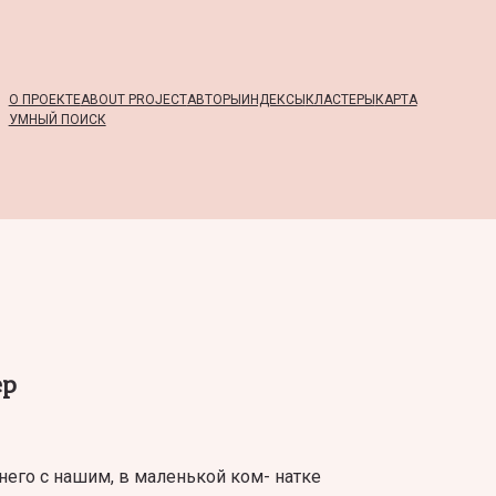
О ПРОЕКТЕ
ABOUT PROJECT
АВТОРЫ
ИНДЕКСЫ
КЛАСТЕРЫ
КАРТА
УМНЫЙ ПОИСК
ер
него с нашим, в маленькой ком- натке