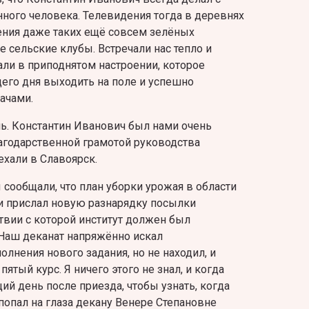
ного человека. Телевидения тогда в деревнях
ения даже таких ещё совсем зелёных
е сельские клубы. Встречали нас тепло и
али в приподнятом настроении, которое
его дня выходить на поле и успешно
ачами.
нь. Константин Иванович был нами очень
лагодарственной грамотой руководства
хали в Славоярск.
 сообщали, что план уборки урожая в области
ии прислал новую разнарядку посылки
ствии с которой институт должен был
. Наш деканат напряжённо искал
лнения нового задания, но не находил, и
ятый курс. Я ничего этого не знал, и когда
ий день после приезда, чтобы узнать, когда
е попал на глаза декану Венере Степановне