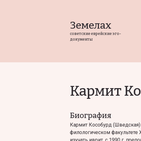
Земелах
советские еврейские эго-
документы
Кармит Ко
Биография
Кармит Кособурд (Шведская) 
филологическом факультете Ха
изучать иврит, с 1990 г. преп