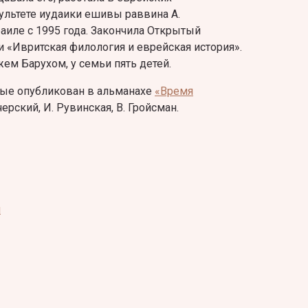
культете иудаики ешивы раввина А.
аиле с 1995 года. Закончила Открытый
и «Ивритская филология и еврейская история».
м Барухом, у семьи пять детей.
ые опубликован в альманахе
«Время
учерский, И. Рувинская, В. Гройсман.
я