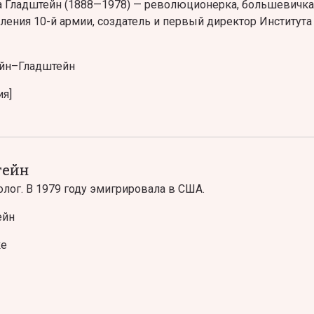
 Гладштейн (1888—1978) — р
еволюционерка, большевичка,
ления 10-й армии, создатель и первый директор Институт
йн–Гладштейн
ия]
тейн
толог. В 1979 году эмигрировала в США.
ейн
ке