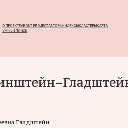
О ПРОЕКТЕ
ABOUT PROJECT
АВТОРЫ
ИНДЕКСЫ
КЛАСТЕРЫ
КАРТА
УМНЫЙ ПОИСК
бинштейн–Гладштей
еевна Гладштейн