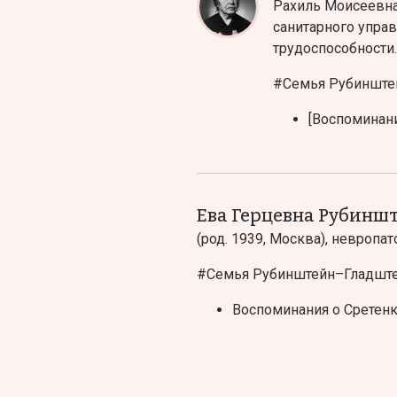
Рахиль Моисеевна
санитарного управ
трудоспособности.
#
Семья Рубинште
[Воспоминан
Ева Герцевна Рубинш
(род. 1939, Москва), невропа
#
Семья Рубинштейн–Гладшт
Воспоминания о Сретен