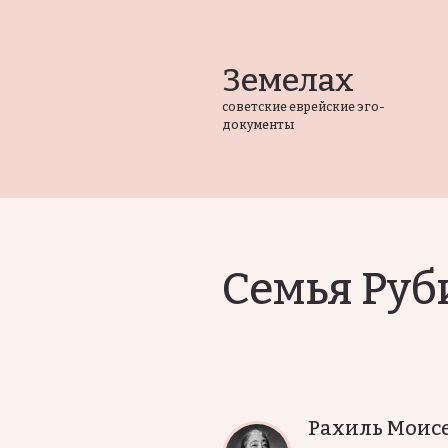
Земелах
советские еврейские эго-
документы
Семья Ру
Рахиль Моис